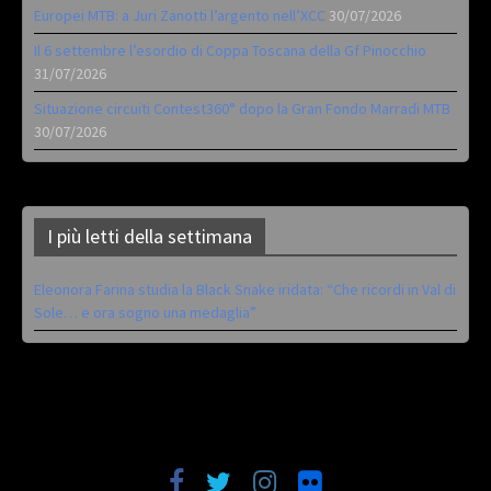
Europei MTB: a Juri Zanotti l’argento nell’XCC
30/07/2026
Il 6 settembre l’esordio di Coppa Toscana della Gf Pinocchio
31/07/2026
Situazione circuiti Contest360° dopo la Gran Fondo Marradi MTB
30/07/2026
I più letti della settimana
Eleonora Farina studia la Black Snake iridata: “Che ricordi in Val di
Sole… e ora sogno una medaglia”