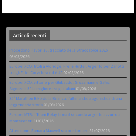
Articoli recenti
Procedono i lavori sul tracciato della Straccabike 2026
03/08/2026
Europei XCO: titoli a Aldridge, Frei e Hutter. Argento per Zanotti
tra gli Elite. Corvi fora ed è 4^
02/08/2026
Europei XCO: vittorie per Ghibaudo, Grossmann e Gallis.
Signorelli 5^ la migliore tra gli italiani
01/08/2026
35ª Marathon Bike della Brianza: l’ultima sfida agonistica di una
leggendaria storia
01/08/2026
Europei MTB: il Team Relay firma il secondo argento azzurro a
Monteceneri
31/07/2026
Attenzione: Samara Maxwell sta per tornare
31/07/2026