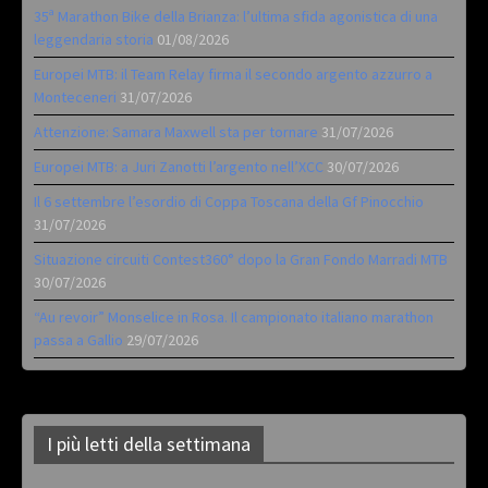
35ª Marathon Bike della Brianza: l’ultima sfida agonistica di una
leggendaria storia
01/08/2026
Europei MTB: il Team Relay firma il secondo argento azzurro a
Monteceneri
31/07/2026
Attenzione: Samara Maxwell sta per tornare
31/07/2026
Europei MTB: a Juri Zanotti l’argento nell’XCC
30/07/2026
Il 6 settembre l’esordio di Coppa Toscana della Gf Pinocchio
31/07/2026
Situazione circuiti Contest360° dopo la Gran Fondo Marradi MTB
30/07/2026
“Au revoir” Monselice in Rosa. Il campionato italiano marathon
passa a Gallio
29/07/2026
I più letti della settimana