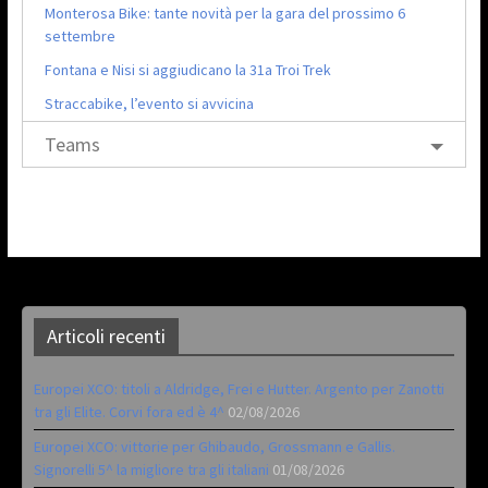
Monterosa Bike: tante novità per la gara del prossimo 6
settembre
Fontana e Nisi si aggiudicano la 31a Troi Trek
Straccabike, l’evento si avvicina
Teams
Articoli recenti
Europei XCO: titoli a Aldridge, Frei e Hutter. Argento per Zanotti
tra gli Elite. Corvi fora ed è 4^
02/08/2026
Europei XCO: vittorie per Ghibaudo, Grossmann e Gallis.
Signorelli 5^ la migliore tra gli italiani
01/08/2026