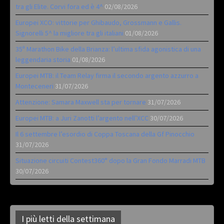
tra gli Elite. Corvi fora ed è 4^
02/08/2026
Europei XCO: vittorie per Ghibaudo, Grossmann e Gallis.
Signorelli 5^ la migliore tra gli italiani
01/08/2026
35ª Marathon Bike della Brianza: l’ultima sfida agonistica di una
leggendaria storia
01/08/2026
Europei MTB: il Team Relay firma il secondo argento azzurro a
Monteceneri
31/07/2026
Attenzione: Samara Maxwell sta per tornare
31/07/2026
Europei MTB: a Juri Zanotti l’argento nell’XCC
30/07/2026
Il 6 settembre l’esordio di Coppa Toscana della Gf Pinocchio
31/07/2026
Situazione circuiti Contest360° dopo la Gran Fondo Marradi MTB
30/07/2026
I più letti della settimana