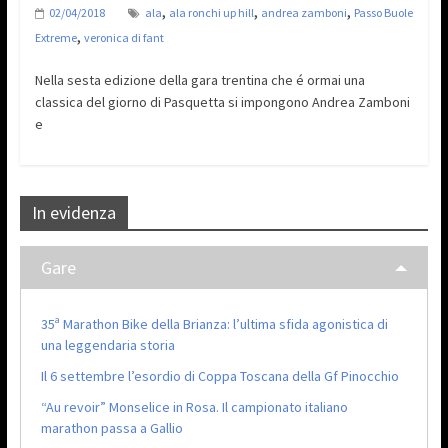
,
,
,
02/04/2018
ala
ala ronchi up hill
andrea zamboni
Passo Buole
,
Extreme
veronica di fant
Nella sesta edizione della gara trentina che é ormai una
classica del giorno di Pasquetta si impongono Andrea Zamboni
e
In evidenza
Gare
35ª Marathon Bike della Brianza: l’ultima sfida agonistica di
una leggendaria storia
Il 6 settembre l’esordio di Coppa Toscana della Gf Pinocchio
“Au revoir” Monselice in Rosa. Il campionato italiano
marathon passa a Gallio