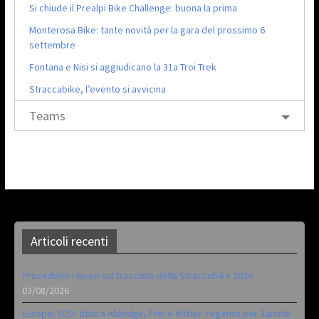
Si chiude il Prealpi Bike Challenge: buona la prima
Monterosa Bike: tante novità per la gara del prossimo 6
settembre
Fontana e Nisi si aggiudicano la 31a Troi Trek
Straccabike, l’evento si avvicina
Teams
Articoli recenti
Procedono i lavori sul tracciato della Straccabike 2026
03/08/2026
Europei XCO: titoli a Aldridge, Frei e Hutter. Argento per Zanotti