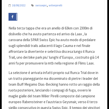
,
18/08/2022
swissepic
wilierpirelli
Nella terza tappa che era un anello di 63km con 2300m di
dislivello che ha avuto partenza ed arrivo da Laax , la
carovana della SPAR Swiss Epic ha avuto modo di pedalare
sugli splendidi trails adiacenti il lago Cauma e nel finale
affrontare la divertente e selettiva discesa lungo il Runca
Trail, uno dei bike park piu’ lunghi d’Europa , costruito già 14
anni fa per promuovere la mtb nella regione di Flims Laax.
La selezione é arrivata infatti proprio sul Runca Trial dove in
un tratto pianeggiante ma disseminato di pietre i leader del
team Buff Megamo Dias-Becking hanno rotto un raggio della
ruota posteriore, lanciando i compagi di fuga, ovvero le
maglie gialle del team Wilier Pirelli composte dal campione
europeo Rabensteiner e l’austriaco Geysmair, verso il terzo
sigillo consecutivo in questa Swiss Epic. Il tempo dei vincitori