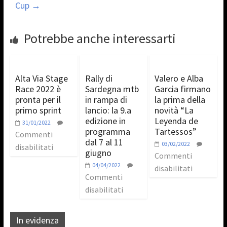
Cup
→
Potrebbe anche interessarti
Alta Via Stage
Rally di
Valero e Alba
Race 2022 è
Sardegna mtb
Garcia firmano
pronta per il
in rampa di
la prima della
primo sprint
lancio: la 9.a
novità “La
edizione in
Leyenda de
31/01/2022
programma
Tartessos”
Commenti
dal 7 al 11
03/02/2022
disabilitati
giugno
Commenti
04/04/2022
disabilitati
Commenti
disabilitati
In evidenza