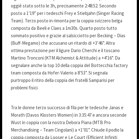
oggié stato sotto le 3h, precisamente 2:48:52. Secondo
posto a 1’19” per i tedeschi Frey e Stiebjahn (Singer Racing
Team). Terzo posto in rimonta per la coppia svizzero belga
composta da Beeli e Claes a 1m30s. Quarto posto tutto
sommato positivo e grazie al salsicciotto per Becking – Dias
(Buff-Megamo) che accusano un ritardo di +3’46”. Altra
ottima prestazione per il ligure Dario Cherchi e il toscano
Martino Tronconi (KTM Alchemist & Attitude) a +4’16”. Da
segnalare anche la top 10 della coppia del Bottecchia factory
team composta da Hofer-Valerio a 8’53”. Si segnala
purtroppo il ritiro della coppia dei fratelli Samparisi per
problemi fisici.
Tra le donne terzo successo di fila per le tedesche Janas e
Morath (Davos Klosters Women) in 3:35:47 e ancora seconde
Wust in coppia con la nostra Debora Piana (MTB Pro
Merchandising – Team Cingolani) a +1’01”. Chiude il podio la
coppia composta da Looser e Le Court (Efficient Infiniti