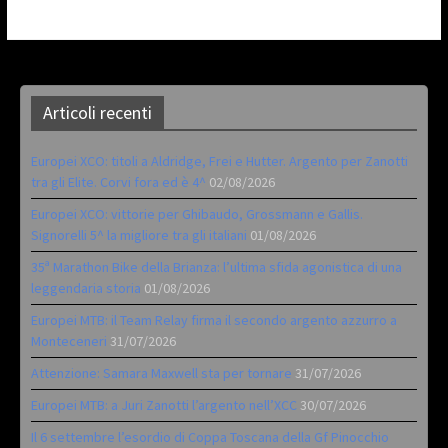
Articoli recenti
Europei XCO: titoli a Aldridge, Frei e Hutter. Argento per Zanotti
tra gli Elite. Corvi fora ed è 4^
02/08/2026
Europei XCO: vittorie per Ghibaudo, Grossmann e Gallis.
Signorelli 5^ la migliore tra gli italiani
01/08/2026
35ª Marathon Bike della Brianza: l’ultima sfida agonistica di una
leggendaria storia
01/08/2026
Europei MTB: il Team Relay firma il secondo argento azzurro a
Monteceneri
31/07/2026
Attenzione: Samara Maxwell sta per tornare
31/07/2026
Europei MTB: a Juri Zanotti l’argento nell’XCC
30/07/2026
Il 6 settembre l’esordio di Coppa Toscana della Gf Pinocchio