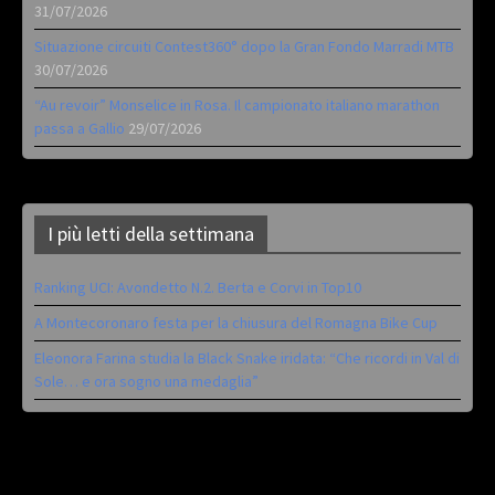
31/07/2026
Situazione circuiti Contest360° dopo la Gran Fondo Marradi MTB
30/07/2026
“Au revoir” Monselice in Rosa. Il campionato italiano marathon
passa a Gallio
29/07/2026
I più letti della settimana
Ranking UCI: Avondetto N.2. Berta e Corvi in Top10
A Montecoronaro festa per la chiusura del Romagna Bike Cup
Eleonora Farina studia la Black Snake iridata: “Che ricordi in Val di
Sole… e ora sogno una medaglia”