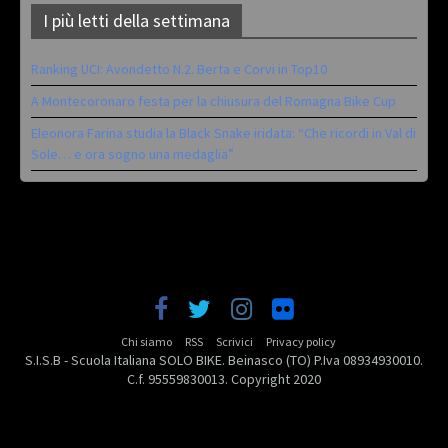
I più letti della settimana
Ranking UCI: Avondetto N.2. Berta e Corvi in Top10
A Montecoronaro festa per la chiusura del Romagna Bike Cup
Eleonora Farina studia la Black Snake iridata: “Che ricordi in Val di
Sole… e ora sogno una medaglia”
Chi siamo
RSS
Scrivici
Privacy policy
S.I.S.B - Scuola Italiana SOLO BIKE. Beinasco (TO) P.Iva 08934930010.
C.f. 95559830013. Copyright 2020