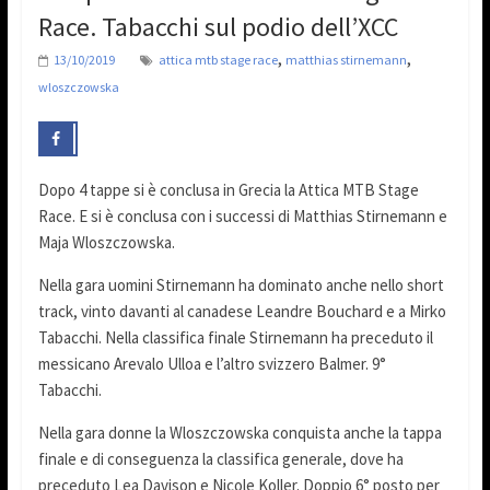
Race. Tabacchi sul podio dell’XCC
,
,
13/10/2019
attica mtb stage race
matthias stirnemann
wloszczowska
Dopo 4 tappe si è conclusa in Grecia la Attica MTB Stage
Race. E si è conclusa con i successi di Matthias Stirnemann e
Maja Wloszczowska.
Nella gara uomini Stirnemann ha dominato anche nello short
track, vinto davanti al canadese Leandre Bouchard e a Mirko
Tabacchi. Nella classifica finale Stirnemann ha preceduto il
messicano Arevalo Ulloa e l’altro svizzero Balmer. 9°
Tabacchi.
Nella gara donne la Wloszczowska conquista anche la tappa
finale e di conseguenza la classifica generale, dove ha
preceduto Lea Davison e Nicole Koller. Doppio 6° posto per