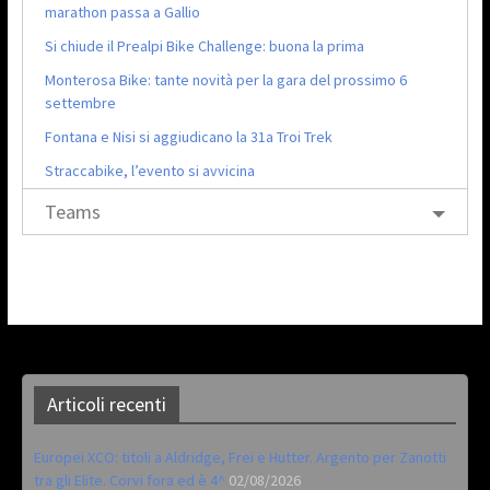
marathon passa a Gallio
Si chiude il Prealpi Bike Challenge: buona la prima
Monterosa Bike: tante novità per la gara del prossimo 6
settembre
Fontana e Nisi si aggiudicano la 31a Troi Trek
Straccabike, l’evento si avvicina
Teams
Articoli recenti
Europei XCO: titoli a Aldridge, Frei e Hutter. Argento per Zanotti
tra gli Elite. Corvi fora ed è 4^
02/08/2026