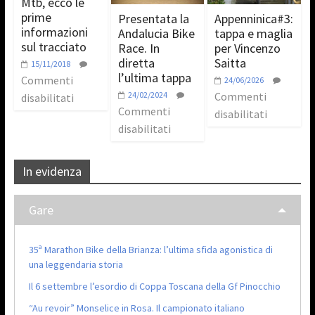
Mtb, ecco le
prime
Presentata la
Appenninica#3:
informazioni
Andalucia Bike
tappa e maglia
sul tracciato
Race. In
per Vincenzo
diretta
Saitta
15/11/2018
l’ultima tappa
Commenti
24/06/2026
24/02/2024
Commenti
disabilitati
Commenti
disabilitati
disabilitati
In evidenza
Gare
35ª Marathon Bike della Brianza: l’ultima sfida agonistica di
una leggendaria storia
Il 6 settembre l’esordio di Coppa Toscana della Gf Pinocchio
“Au revoir” Monselice in Rosa. Il campionato italiano