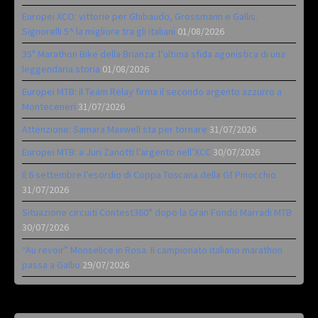
Europei XCO: vittorie per Ghibaudo, Grossmann e Gallis.
Signorelli 5^ la migliore tra gli italiani
01/08/2026
35ª Marathon Bike della Brianza: l’ultima sfida agonistica di una
leggendaria storia
01/08/2026
Europei MTB: il Team Relay firma il secondo argento azzurro a
Monteceneri
31/07/2026
Attenzione: Samara Maxwell sta per tornare
31/07/2026
Europei MTB: a Juri Zanotti l’argento nell’XCC
30/07/2026
Il 6 settembre l’esordio di Coppa Toscana della Gf Pinocchio
31/07/2026
Situazione circuiti Contest360° dopo la Gran Fondo Marradi MTB
30/07/2026
“Au revoir” Monselice in Rosa. Il campionato italiano marathon
passa a Gallio
29/07/2026