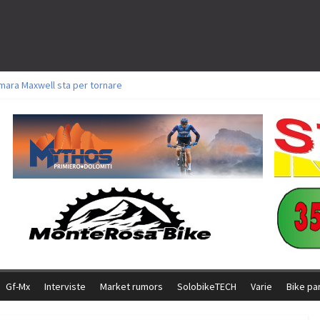
mara Maxwell sta per tornare
oli a Aldridge, Frei e Hutter. Argento per Zanotti tra gli Elite. Corvi fora ed 
torie per Ghibaudo, Grossmann e Gallis. Signorelli 5^ la migliore tra gli itali
ke della Brianza: l’ultima sfida agonistica di una leggendaria storia
l Team Relay firma il secondo argento azzurro a Monteceneri
Gf-Mx
Interviste
Market rumors
SolobikeTECH
Varie
Bike pa