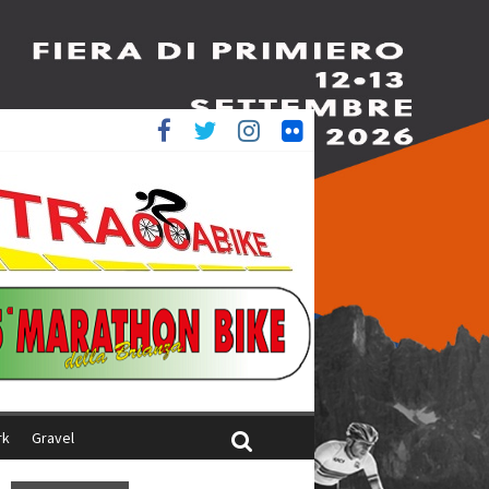
è 4^
ani
rk
Gravel