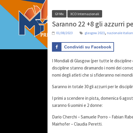
Gf-Mx
XCO Internazionali
Saranno 22 +8 gli azzurri p
,
01/08/2023
glasgow 2023
nazionale italia
Condividi su Facebook
I Mondiali di Glasgow (per tutte le discipline 
discipline stanno diramando i nomi dei conv
nomi degli atleti che si sfideranno nei mondi
Saranno in totale 30 gli azzurri per le discip
I primi a scendere in pista, domenica 6 agosto
saranno 6 uomini e 2 donne:
Dario Cherchi – Samuele Porro – Fabian Rabe
Mairhofer – Claudia Peretti.