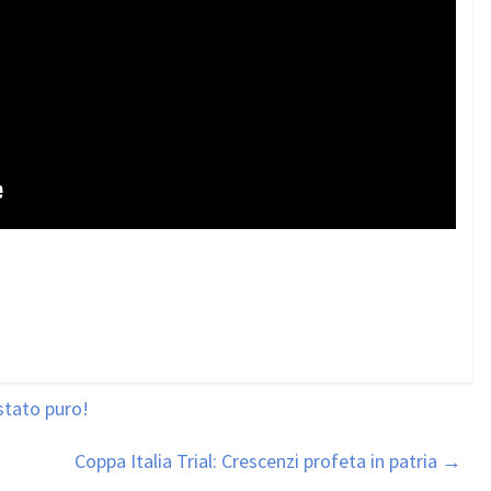
stato puro!
Coppa Italia Trial: Crescenzi profeta in patria
→