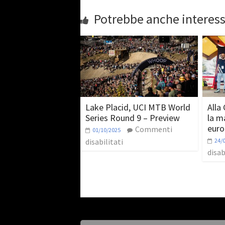
Potrebbe anche interess
Lake Placid, UCI MTB World
Alla 
Series Round 9 – Preview
la m
euro
Commenti
01/10/2025
disabilitati
24/
disab