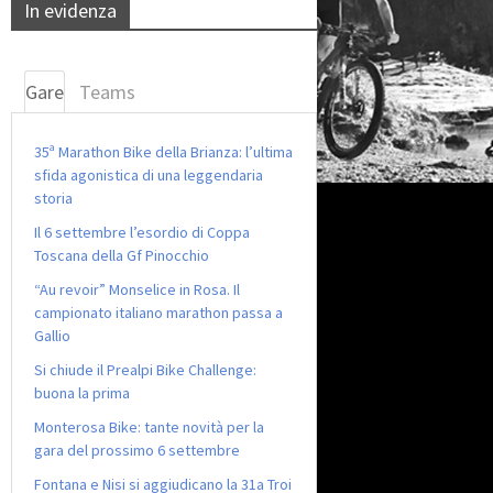
In evidenza
Gare
Teams
35ª Marathon Bike della Brianza: l’ultima
sfida agonistica di una leggendaria
storia
Il 6 settembre l’esordio di Coppa
Toscana della Gf Pinocchio
“Au revoir” Monselice in Rosa. Il
campionato italiano marathon passa a
Gallio
Si chiude il Prealpi Bike Challenge:
buona la prima
Monterosa Bike: tante novità per la
gara del prossimo 6 settembre
Fontana e Nisi si aggiudicano la 31a Troi