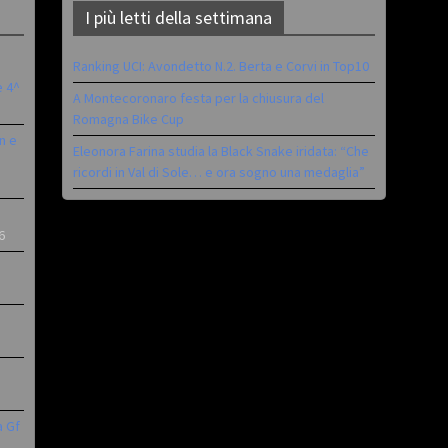
I più letti della settimana
Ranking UCI: Avondetto N.2. Berta e Corvi in Top10
è 4^
A Montecoronaro festa per la chiusura del
Romagna Bike Cup
n e
Eleonora Farina studia la Black Snake iridata: “Che
ricordi in Val di Sole… e ora sogno una medaglia”
6
a Gf