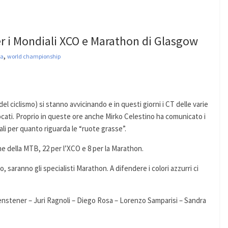
er i Mondiali XCO e Marathon di Glasgow
,
na
world championship
del ciclismo) si stanno avvicinando e in questi giorni i CT delle varie
ocati. Proprio in queste ore anche Mirko Celestino ha comunicato i
ali per quanto riguarda le “ruote grasse”.
line della MTB, 22 per l’XCO e 8 per la Marathon.
, saranno gli specialisti Marathon. A difendere i colori azzurri ci
nstener – Juri Ragnoli – Diego Rosa – Lorenzo Samparisi – Sandra