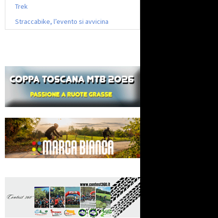
Trek
Straccabike, l’evento si avvicina