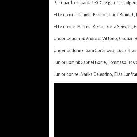
Per quanto riguarda l’XCO le gare si svolgera
Elite uomini: Daniele Braidot, Luca Braidot, 
Elite donne: Martina Berta, Greta Seiwald, G
Under 23 uomini: Andreas Vittone, Cristian 
Under 23 donne: Sara Cortinovis, Lucia Bram
Junior uomini: Gabriel Borre, Tommaso Bosio
Junior donne: Marika Celestino, Elisa Lanfran