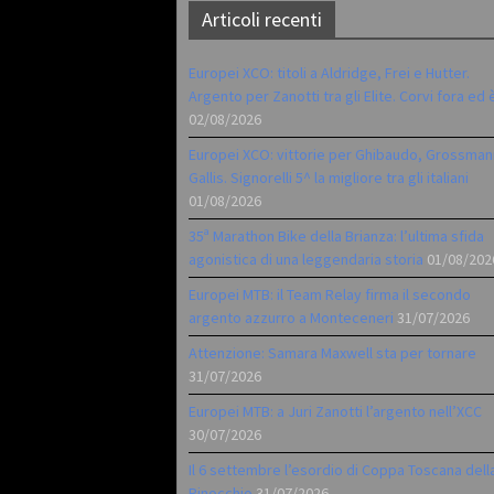
Articoli recenti
Europei XCO: titoli a Aldridge, Frei e Hutter.
Argento per Zanotti tra gli Elite. Corvi fora ed 
02/08/2026
Europei XCO: vittorie per Ghibaudo, Grossman
Gallis. Signorelli 5^ la migliore tra gli italiani
01/08/2026
35ª Marathon Bike della Brianza: l’ultima sfida
agonistica di una leggendaria storia
01/08/202
Europei MTB: il Team Relay firma il secondo
argento azzurro a Monteceneri
31/07/2026
Attenzione: Samara Maxwell sta per tornare
31/07/2026
Europei MTB: a Juri Zanotti l’argento nell’XCC
30/07/2026
Il 6 settembre l’esordio di Coppa Toscana dell
Pinocchio
31/07/2026