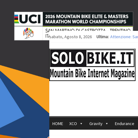
sabato, Agosto 8, 2026
Ultima:
Attenzione: Sa
Europei XCO: tit
Europei XCO: vit
35ª Marathon Bi
Europei MTB: i
HOME
XCO
Gravity
Endurance