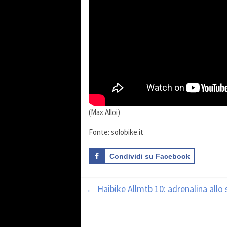
(Max Alloi)
Fonte: solobike.it
Condividi su Facebook
←
Haibike Allmtb 10: adrenalina allo 