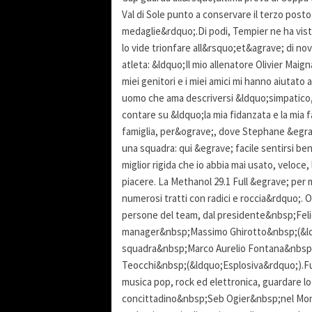
Val di Sole punto a conservare il terzo post
medaglie&rdquo;.Di podi, Tempier ne ha visti
lo vide trionfare all&rsquo;et&agrave; di 
atleta: &ldquo;Il mio allenatore Olivier Mai
miei genitori e i miei amici mi hanno aiuta
uomo che ama descriversi &ldquo;simpatico, 
contare su &ldquo;la mia fidanzata e la mia
famiglia, per&ograve;, dove Stephane &egrav
una squadra: qui &egrave; facile sentirsi ben
miglior rigida che io abbia mai usato, veloce
piacere. La Methanol 29.1 Full &egrave; per 
numerosi tratti con radici e roccia&rdquo;. O
persone del team, dal presidente&nbsp;Fe
manager&nbsp;Massimo Ghirotto&nbsp;(&ldqu
squadra&nbsp;Marco Aurelio Fontana&nbsp;
Teocchi&nbsp;(&ldquo;Esplosiva&rdquo;).Fuor
musica pop, rock ed elettronica, guardare lo 
concittadino&nbsp;Seb Ogier&nbsp;nel Mond