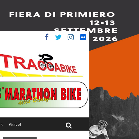
è 4^
ani
rk
Gravel