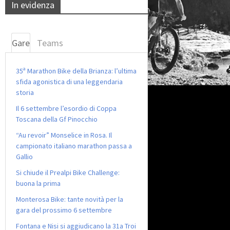
In evidenza
Gare
Teams
35ª Marathon Bike della Brianza: l’ultima
sfida agonistica di una leggendaria
storia
Il 6 settembre l’esordio di Coppa
Toscana della Gf Pinocchio
“Au revoir” Monselice in Rosa. Il
campionato italiano marathon passa a
Gallio
Si chiude il Prealpi Bike Challenge:
buona la prima
Monterosa Bike: tante novità per la
gara del prossimo 6 settembre
Fontana e Nisi si aggiudicano la 31a Troi