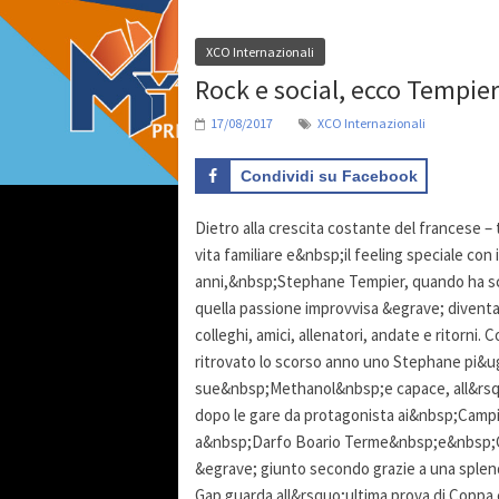
XCO Internazionali
Rock e social, ecco Tempier
17/08/2017
XCO Internazionali
Condividi su Facebook
Dietro alla crescita costante del francese 
vita familiare e&nbsp;il feeling speciale c
anni,&nbsp;Stephane Tempier, quando ha sco
quella passione improvvisa &egrave; diventata
colleghi, amici, allenatori, andate e ritorni
ritrovato lo scorso anno uno Stephane pi&ug
sue&nbsp;Methanol&nbsp;e capace, all&rsquo
dopo le gare da protagonista ai&nbsp;Camp
a&nbsp;Darfo Boario Terme&nbsp;e&nbsp;
&egrave; giunto secondo grazie a una splend
Gap guarda all&rsquo;ultima prova di Coppa