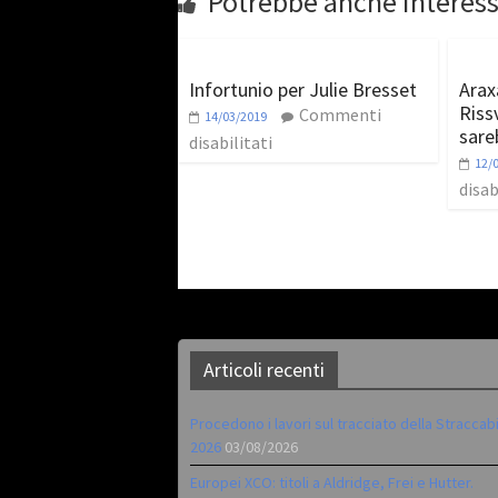
Potrebbe anche interess
Infortunio per Julie Bresset
Arax
Riss
Commenti
14/03/2019
sare
disabilitati
12/
disab
Articoli recenti
Procedono i lavori sul tracciato della Straccab
2026
03/08/2026
Europei XCO: titoli a Aldridge, Frei e Hutter.