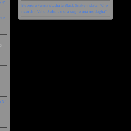
è 4^
Eleonora Farina studia la Black Snake iridata: “Che
ricordi in Val di Sole… e ora sogno una medaglia”
n e
6
a Gf