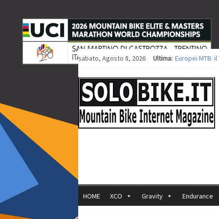
sabato, Agosto 8, 2026
Ultima:
Europei MTB: i
Procedono i lav
Europei XCO: tit
Europei XCO: vit
35ª Marathon Bi
HOME
XCO
Gravity
Endurance