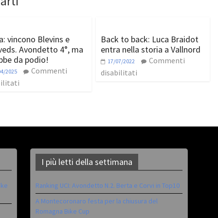
arti
a: vincono Blevins e
Back to back: Luca Braidot
veds. Avondetto 4°, ma
entra nella storia a Vallnord
bbe da podio!
Commenti
17/07/2022
Commenti
04/2025
disabilitati
ilitati
I più letti della settimana
ike
Ranking UCI: Avondetto N.2. Berta e Corvi in Top10
A Montecoronaro festa per la chiusura del
Romagna Bike Cup