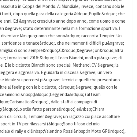
o assoluto in Coppa del Mondo. Al Mondiale, invece, contano solo le
 tanti, dopo quella gara della categoria &ldquo;Pupille&rdquo; che
nove anni. Ed &egrave; cresciuto anno dopo anno, come uomo e come
gnan &egrave; stato determinante nella mia formazione sportiva. I
to a diventare l&rsquo;uomo che sono&rdquo; racconta Tempier. Un
sorridente e tenace&rdquo;, che nei momenti difficili pu&ograve;
 famiglia: ci sono sempre&rdquo;.C&rsquo;&egrave; un&rsquo;altra
e; tornato nel 2016: &ldquo;Il Team Bianchi, molto pi&ugrave; di
e. E le biciclette Bianchi sono speciali. Methanol CV &egrave; la
, leggera e aggressiva. E guidarla in discesa &egrave; un vero
me ideale sui percorsi pi&ugrave; tecnici e quelli che presentano
ltre al feeling con le biciclette, c&rsquo;&egrave; quello con le
lice Gimondi&nbsp;(&ldquo;Leggenda&rdquo;) al team
o;Carismatico&rdquo;), dallo staff ai compagni di
(&ldquo;Lo stile fatto persona&rdquo;) e&nbsp;Chiara
i dai circuiti, Tempier &egrave; un ragazzo cui piace ascoltare
sport in TV per rilassarsi (&ldquo;Sono tifoso del mio
iale di rally e di&nbsp;Valentino Rossi&nbsp;in Moto GP&rdquo;),