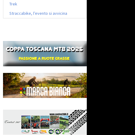
Trek
Straccabike, l’evento si avvicina