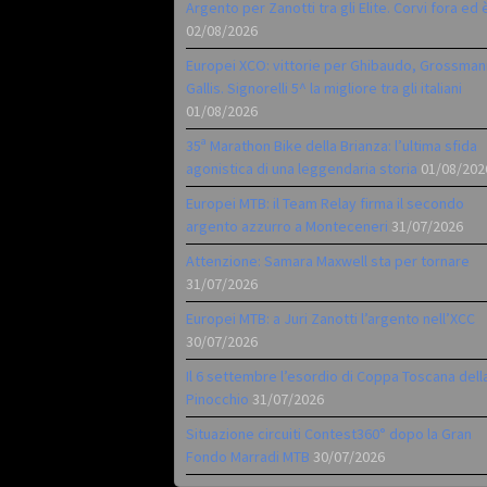
Argento per Zanotti tra gli Elite. Corvi fora ed 
02/08/2026
Europei XCO: vittorie per Ghibaudo, Grossman
Gallis. Signorelli 5^ la migliore tra gli italiani
01/08/2026
35ª Marathon Bike della Brianza: l’ultima sfida
agonistica di una leggendaria storia
01/08/202
Europei MTB: il Team Relay firma il secondo
argento azzurro a Monteceneri
31/07/2026
Attenzione: Samara Maxwell sta per tornare
31/07/2026
Europei MTB: a Juri Zanotti l’argento nell’XCC
30/07/2026
Il 6 settembre l’esordio di Coppa Toscana dell
Pinocchio
31/07/2026
Situazione circuiti Contest360° dopo la Gran
Fondo Marradi MTB
30/07/2026