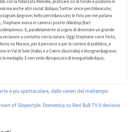
ldo con la fidanzata Melodie, praticare sci di fondo e podismo in
book ma anche altri social: &ldquo;Twitter vince perch&eacute;
Instagram &egrave; bello perch&eacute; le foto per me parlano
o, Stephane aveva in camera i poster di&nbsp;Bart
limpionico. E, parallelamente al sogno di diventare un grande
 a un lavoro a contatto con la natura. Oggi Stephane corre forte,
to na Morave, per il percorso e per la cornice di pubblico, e
o in Val di Sole (Italia) e a Cairns (Australia) e bisogner&agrave;
la medaglia. E non vedo l&rsquo;ora di inseguirla&rdquo;.
orte e piu spettacolare, dalle ceneri del maltempo
rown of Slopestyle. Domenica su Red Bull TV il decisivo