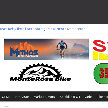
l Team Relay firma il secondo argento azzurro a Monteceneri
ori sul tracciato della Straccabike 2026
oli a Aldridge, Frei e Hutter. Argento per Zanotti tra gli Elite. Corvi fora ed 
torie per Ghibaudo, Grossmann e Gallis. Signorelli 5^ la migliore tra gli itali
ke della Brianza: l’ultima sfida agonistica di una leggendaria storia
Gf-Mx
Interviste
Market rumors
SolobikeTECH
Varie
Bike pa