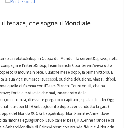
 il tenace, che sogna il Mondiale
– terzo assoluto&nbsp;in Coppa del Mondo – la serenit&agrave; nella
on i compagni e l’intero&nbsp;Team Bianchi CountervailAveva otto
perto la mountain bike. Qualche mese dopo, la prima vittoria. E
 la sua vita: numerosi successi, qualche delusione, viaggi, tifosi,
. Come quello di fiamma con ilTeam Bianchi Countervail, che ha
rave; forte e motivato che mai, innamorato delle
;occorrenza, di essere gregario o capitano, spalla o leader.Oggi
ionati europei MTB&nbsp;(quinto dopo aver condotto la gara)
Coppa del Mondo XCO&nbsp;a&nbsp;Mont-Sainte-Anne, dove
ida rimonta eguagliando il suo career best, il 31enne francese di
 e al&nbsp;Mondiale di Cairns&nbsp;con grande fiducia: &ldquo;In