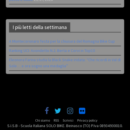
I più letti della settimana
A Montecoronaro festa per la chiusura del Romagna Bike Cup
Ranking UCI: Avondetto N.2. Berta e Corvi in Top10
Eleonora Farina studia la Black Snake iridata: “Che ricordi in Val di
Sole… e ora sogno una medaglia”
Chi siamo
RSS
Scrivici
Privacy policy
S.I.S.B - Scuola Italiana SOLO BIKE. Beinasco (TO) P.Iva 08934930010.