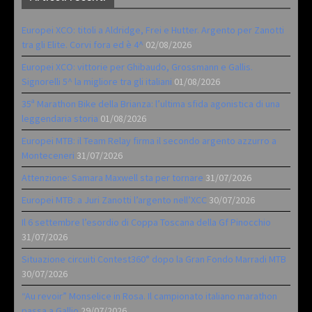
Europei XCO: titoli a Aldridge, Frei e Hutter. Argento per Zanotti
tra gli Elite. Corvi fora ed è 4^
02/08/2026
Europei XCO: vittorie per Ghibaudo, Grossmann e Gallis.
Signorelli 5^ la migliore tra gli italiani
01/08/2026
35ª Marathon Bike della Brianza: l’ultima sfida agonistica di una
leggendaria storia
01/08/2026
Europei MTB: il Team Relay firma il secondo argento azzurro a
Monteceneri
31/07/2026
Attenzione: Samara Maxwell sta per tornare
31/07/2026
Europei MTB: a Juri Zanotti l’argento nell’XCC
30/07/2026
Il 6 settembre l’esordio di Coppa Toscana della Gf Pinocchio
31/07/2026
Situazione circuiti Contest360° dopo la Gran Fondo Marradi MTB
30/07/2026
“Au revoir” Monselice in Rosa. Il campionato italiano marathon
passa a Gallio
29/07/2026