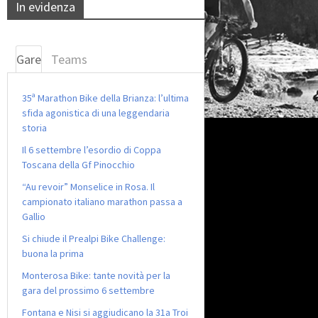
In evidenza
Gare
Teams
35ª Marathon Bike della Brianza: l’ultima
sfida agonistica di una leggendaria
storia
Il 6 settembre l’esordio di Coppa
Toscana della Gf Pinocchio
“Au revoir” Monselice in Rosa. Il
campionato italiano marathon passa a
Gallio
Si chiude il Prealpi Bike Challenge:
buona la prima
Monterosa Bike: tante novità per la
gara del prossimo 6 settembre
Fontana e Nisi si aggiudicano la 31a Troi