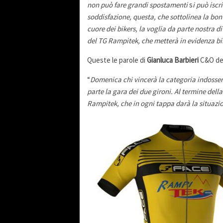
non può fare grandi spostamenti
s
i può iscr
soddisfazione, questa, che sottolinea la bon
cuore dei bikers, la voglia da parte nostra d
del TG Rampitek, che metterà in evidenza bik
Queste le parole di
Gianluca Barbieri
C&O del
“
Domenica chi vincerà la categoria indosser
parte la gara dei due gironi. Al termine della
Rampitek, che in ogni tappa darà la situazio