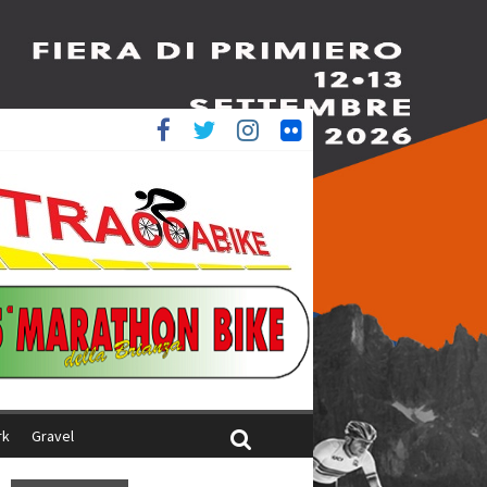
è 4^
ani
rk
Gravel