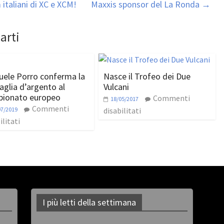
italiani di XC e XCM!
Maxxis sponsor del La Ronda
→
arti
ele Porro conferma la
Nasce il Trofeo dei Due
glia d’argento al
Vulcani
ionato europeo
Commenti
18/05/2017
Commenti
07/2019
disabilitati
ilitati
I più letti della settimana