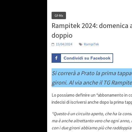
Gf-Mx
Rampitek 2024: domenica al
doppio
15/04/2024
RampiTek
Condividi su Facebook
Si correrà a Prato la prima tappa 
gironi. Al via anche il TG Rampite
Lo possiamo definire un “abbonamento in cor
indecisi di iscriversi anche dopo la prima tap
“Questo è un circuito aperto, che ha la consa
ma è anche altrettanto vero che ogni anno,
con i due gironi abbiamo più che raddoppiato