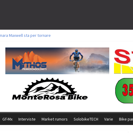
mara Maxwell sta per tornare
oli a Aldridge, Frei e Hutter. Argento per Zanotti tra gli Elite. Corvi fora ed 
torie per Ghibaudo, Grossmann e Gallis. Signorelli 5^ la migliore tra gli itali
ke della Brianza: l’ultima sfida agonistica di una leggendaria storia
l Team Relay firma il secondo argento azzurro a Monteceneri
Gf-Mx
Interviste
Market rumors
SolobikeTECH
Varie
Bike pa