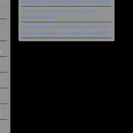
Ranking UCI: Avondetto N.2. Berta e Corvi in Top10
è 4^
A Montecoronaro festa per la chiusura del
Romagna Bike Cup
n e
Eleonora Farina studia la Black Snake iridata: “Che
ricordi in Val di Sole… e ora sogno una medaglia”
6
a Gf