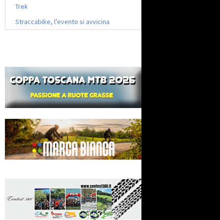
Trek
Straccabike, l’evento si avvicina