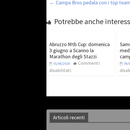
←
Campa Bros pedala con i top team 
Potrebbe anche interess
Abruzzo Mtb Cup: domenica
Samu
3 giugno a Scanno la
meda
Marathon degli Stazzi
camp
Commenti
01/06/2018
06/
disabilitati
disab
Articoli recenti