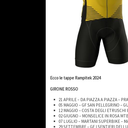
Ecco le tappe Rampitek 2024
GIRONE ROSSO
21 APRILE – DA PIAZZA A PIAZZA – PR
05 MAGGIO – GF SAN PELLEGRINO – G
12 MAGGIO – COSTA DEGLI ETRUSCHI E
02 GIUGNO – MONSELICE IN ROSA MTB
07 LUGLIO – MARTANI SUPERBIKE – M
29 SETTEMBRE – GF I SENTIERI DEI L