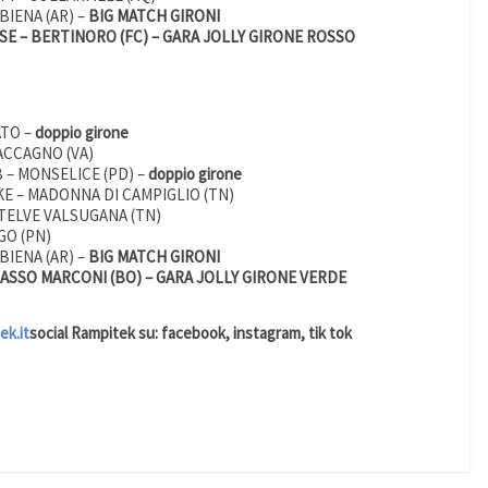
IENA (AR) –
BIG MATCH GIRONI
SE – BERTINORO (FC) – GARA JOLLY GIRONE ROSSO
ATO –
doppio girone
ACCAGNO (VA)
 – MONSELICE (PD) –
doppio girone
KE – MADONNA DI CAMPIGLIO (TN)
 TELVE VALSUGANA (TN)
GO (PN)
IENA (AR) –
BIG MATCH GIRONI
SASSO MARCONI (BO) – GARA JOLLY GIRONE VERDE
k.it
social Rampitek su: facebook, instagram, tik tok