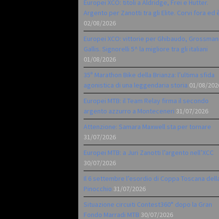
Europei XCO: titoli a Aldridge, Frei e Hutter.
Argento per Zanotti tra gli Elite. Corvi fora ed 
02/08/2026
Europei XCO: vittorie per Ghibaudo, Grossman
Gallis. Signorelli 5^ la migliore tra gli italiani
01/08/2026
35ª Marathon Bike della Brianza: l’ultima sfida
agonistica di una leggendaria storia
01/08/202
Europei MTB: il Team Relay firma il secondo
argento azzurro a Monteceneri
31/07/2026
Attenzione: Samara Maxwell sta per tornare
31/07/2026
Europei MTB: a Juri Zanotti l’argento nell’XCC
30/07/2026
Il 6 settembre l’esordio di Coppa Toscana dell
Pinocchio
31/07/2026
Situazione circuiti Contest360° dopo la Gran
Fondo Marradi MTB
30/07/2026