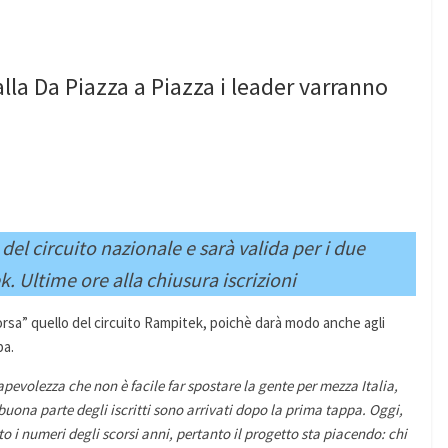
la Da Piazza a Piazza i leader varranno
del circuito nazionale e sarà valida per i due
k. Ultime ore alla chiusura iscrizioni
sa” quello del circuito Rampitek, poichè darà modo anche agli
pa.
pevolezza che non è facile far spostare la gente per mezza Italia,
 buona parte
degli iscritti sono arrivati dopo la prima tappa. Oggi,
 i numeri degli scorsi anni, pertanto il progetto sta piacendo: chi