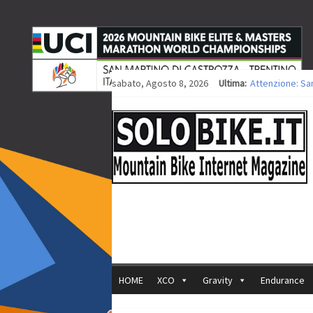
sabato, Agosto 8, 2026
Ultima:
Attenzione: Sa
Europei XCO: tit
Europei XCO: vit
35ª Marathon Bi
Europei MTB: i
HOME
XCO
Gravity
Endurance