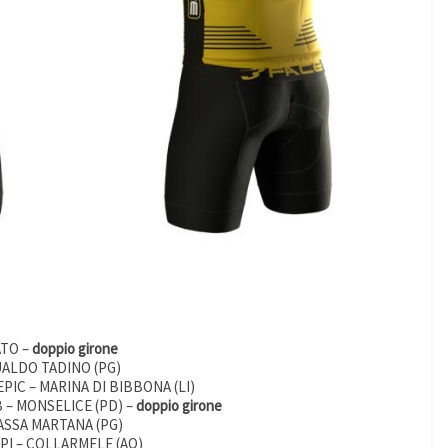
ATO –
doppio girone
UALDO TADINO (PG)
PIC – MARINA DI BIBBONA (LI)
 – MONSELICE (PD) –
doppio girone
ASSA MARTANA (PG)
UPI – COLLARMELE (AQ)