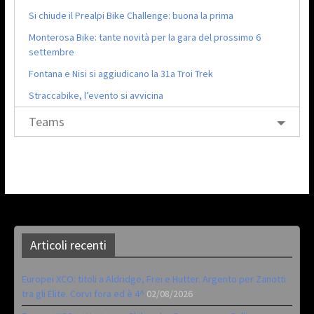
Si chiude il Prealpi Bike Challenge: buona la prima
Monterosa Bike: tante novità per la gara del prossimo 6
settembre
Fontana e Nisi si aggiudicano la 31a Troi Trek
Straccabike, l’evento si avvicina
Teams
Articoli recenti
Europei XCO: titoli a Aldridge, Frei e Hutter. Argento per Zanotti
tra gli Elite. Corvi fora ed è 4^
02/08/2026