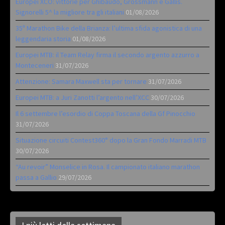
Europei XCO: vittorie per Ghibaudo, Grossmann e Gallis.
Signorelli 5^ la migliore tra gli italiani
01/08/2026
35ª Marathon Bike della Brianza: l’ultima sfida agonistica di una
leggendaria storia
01/08/2026
Europei MTB: il Team Relay firma il secondo argento azzurro a
Monteceneri
31/07/2026
Attenzione: Samara Maxwell sta per tornare
31/07/2026
Europei MTB: a Juri Zanotti l’argento nell’XCC
30/07/2026
Il 6 settembre l’esordio di Coppa Toscana della Gf Pinocchio
31/07/2026
Situazione circuiti Contest360° dopo la Gran Fondo Marradi MTB
30/07/2026
“Au revoir” Monselice in Rosa. Il campionato italiano marathon
passa a Gallio
29/07/2026