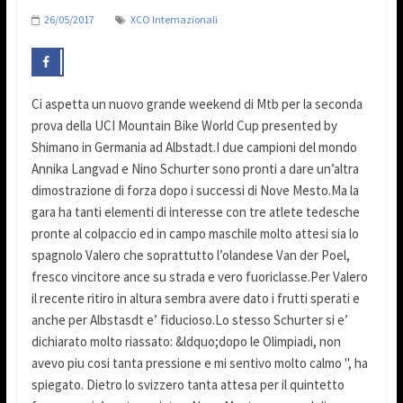
26/05/2017
XCO Internazionali
Ci aspetta un nuovo grande weekend di Mtb per la seconda
prova della UCI Mountain Bike World Cup presented by
Shimano in Germania ad Albstadt.I due campioni del mondo
Annika Langvad e Nino Schurter sono pronti a dare un’altra
dimostrazione di forza dopo i successi di Nove Mesto.Ma la
gara ha tanti elementi di interesse con tre atlete tedesche
pronte al colpaccio ed in campo maschile molto attesi sia lo
spagnolo Valero che soprattutto l’olandese Van der Poel,
fresco vincitore ance su strada e vero fuoriclasse.Per Valero
il recente ritiro in altura sembra avere dato i frutti sperati e
anche per Albstasdt e’ fiducioso.Lo stesso Schurter si e’
dichiarato molto riassato: &ldquo;dopo le Olimpiadi, non
avevo piu cosi tanta pressione e mi sentivo molto calmo ", ha
spiegato. Dietro lo svizzero tanta attesa per il quintetto