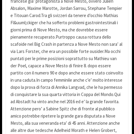
francese gia’ protagonista a Nove Mesto, ovvero Julien
Absalon, Maxime Marotte, Jordan Sarrou, Stephane Tempier
e Titouan Carod.Tra gli svizzeri da tenere d’occhio Mathias
Fl&uuml;ckiger che ha sofferto problemi gastrointestinali i
giorni prima di Nove Mesto, ma che dovrebbe essere
pienamente recuperato.Purtroppo causa rottura dello
scafoide nel Big Crash in partenza a Nove Mesto non sara’ al
via Lars Forster, che era un possibile forte ousider.Ma occhi
puntati per le prime posizioni soprattutto su Mathieu van
der Poel, capace a Nove Mesto di finire 8. dopo essere
partito con il numero 90 e dopo anche essere stato coinvolto
in una caduta.In campo femminile anche c’e’ molto interesse
dopo la prova di forza di Annika Langvad, che le ha permesso
di conquistare la sua quarta vittoria in Coppa del Mondo.Qui
ad Abstadt ha vinto anche nel 2016 ed e’ la grande favorita.
Attenzione pero’ a Sabine Spitz che di fronte al pubblico
amico potrebbe ripetere la grande gara disputata a Nove
Mesto, alla sua veneranda eta’ di 45 anni. Attenzione anche
alle altre due tedesche Adelheid Morath e Helen Grobert,