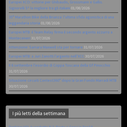
Europei XCO: vittorie per Ghibaudo, Grossmann e Gallis.
Signorelli 5^ la migliore tra gli italiani
01/08/2026
35ª Marathon Bike della Brianza: l’ultima sfida agonistica di una
leggendaria storia
01/08/2026
Europei MTB: il Team Relay firma il secondo argento azzurro a
Monteceneri
31/07/2026
Attenzione: Samara Maxwell sta per tornare
31/07/2026
Europei MTB: a Juri Zanotti l’argento nell’XCC
30/07/2026
Il 6 settembre l’esordio di Coppa Toscana della Gf Pinocchio
31/07/2026
Situazione circuiti Contest360° dopo la Gran Fondo Marradi MTB
30/07/2026
I più letti della settimana
Ranking UCI: Avondetto N.2. Berta e Corvi in Top10