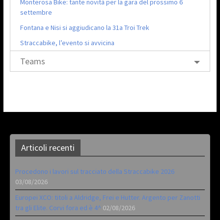
Monterosa Bike: tante novità per la gara del prossimo 6
settembre
Fontana e Nisi si aggiudicano la 31a Troi Trek
Straccabike, l’evento si avvicina
Teams
Articoli recenti
Procedono i lavori sul tracciato della Straccabike 2026
03/08/2026
Europei XCO: titoli a Aldridge, Frei e Hutter. Argento per Zanotti
tra gli Elite. Corvi fora ed è 4^
02/08/2026