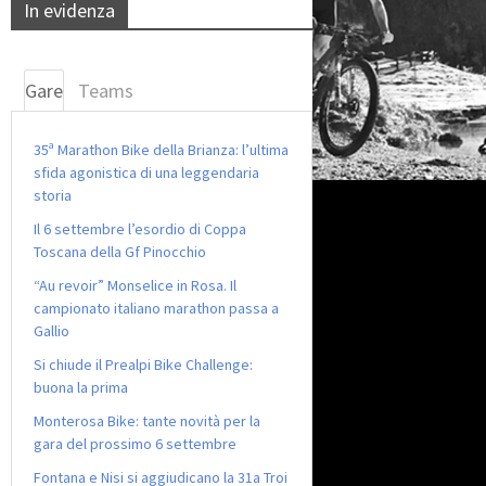
In evidenza
Gare
Teams
35ª Marathon Bike della Brianza: l’ultima
sfida agonistica di una leggendaria
storia
Il 6 settembre l’esordio di Coppa
Toscana della Gf Pinocchio
“Au revoir” Monselice in Rosa. Il
campionato italiano marathon passa a
Gallio
Si chiude il Prealpi Bike Challenge:
buona la prima
Monterosa Bike: tante novità per la
gara del prossimo 6 settembre
Fontana e Nisi si aggiudicano la 31a Troi