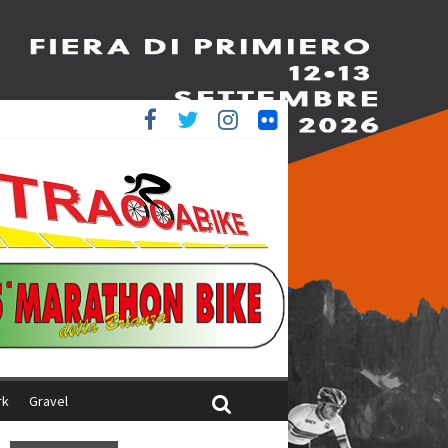
è 4^
iani
rk
Gravel