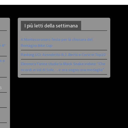
I più letti della settimana
A Montecoronaro festa per la chiusura del
è 4^
Romagna Bike Cup
Ranking UCI: Avondetto N.2. Berta e Corvi in Top10
n e
Eleonora Farina studia la Black Snake iridata: “Che
ricordi in Val di Sole… e ora sogno una medaglia”
6