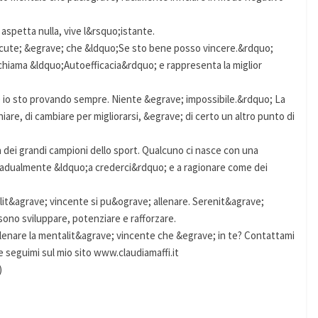
aspetta nulla, vive l&rsquo;istante.
cute; &egrave; che &ldquo;Se sto bene posso vincere.&rdquo;
 chiama &ldquo;Autoefficacia&rdquo; e rappresenta la miglior
io sto provando sempre. Niente &egrave; impossibile.&rdquo; La
hiare, di cambiare per migliorarsi, &egrave; di certo un altro punto di
 dei grandi campioni dello sport. Qualcuno ci nasce con una
gradualmente &ldquo;a crederci&rdquo; e a ragionare come dei
talit&agrave; vincente si pu&ograve; allenare. Serenit&agrave;
sono sviluppare, potenziare e rafforzare.
llenare la mentalit&agrave; vincente che &egrave; in te? Contattami
 e seguimi sul mio sito www.claudiamaffi.it
)