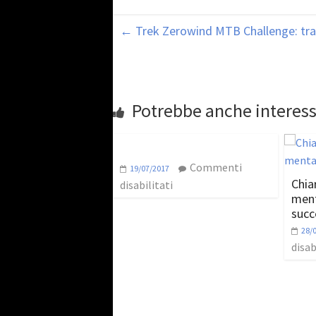
←
Trek Zerowind MTB Challenge: tra le
Potrebbe anche interess
Commenti
19/07/2017
Chiar
disabilitati
ment
succ
28/
disab