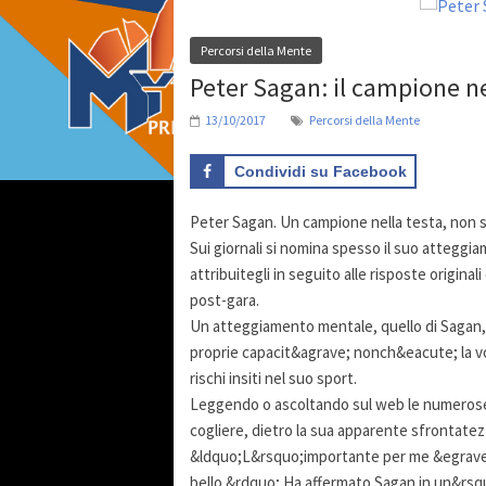
Percorsi della Mente
Peter Sagan: il campione ne
13/10/2017
Percorsi della Mente
Condividi su Facebook
Peter Sagan. Un campione nella testa, non sol
Sui giornali si nomina spesso il suo atteg
attribuitegli in seguito alle risposte original
post-gara.
Un atteggiamento mentale, quello di Sagan, 
proprie capacit&agrave; nonch&eacute; la vo
rischi insiti nel suo sport.
Leggendo o ascoltando sul web le numerose 
cogliere, dietro la sua apparente sfrontatez
&ldquo;L&rsquo;importante per me &egrave; 
bello.&rdquo; Ha affermato Sagan in un&rsquo