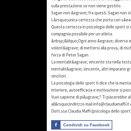
sulla prestazione se non viene gestito.
Sagan non &egrave; fra questi. Sagan non si 
L&rsquo;unica certezza che porta con s&ea
Questa certezza in psicologia dello sport si
compagnia possibile per un atleta.
&nbsp;&ldquo;Ogni anno &egrave; diverso e 
volont&agrave; di mettersi alla prova, di risc
forza di Peter Sagan.
La mentalit&agrave; vincente sta nella testa
mentalit&agrave; vincente, altri imparano 
vincitori.
La psicologia dello sport ti dice che la men
interiore, autoefficacia e motivazione si pos
Vuoi saperne di pi&ugrave;? Ti piacerebbe a
all&rsquo;indirizzo mail info@claudiamaffi.it
Dott.ssa Claudia Maffi (psicologa dello sport
Condividi su Facebook