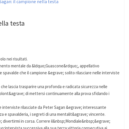
lla testa
o nei risultati.
giamento mentale da &ldquo;Guascone&rdquo;, appellativo
i e spavalde che il campione &egrave; solito rilasciare nelle interviste
che lascia trasparire una profonda e radicata sicurezza nelle
lont&agrave; di mettersi continuamente alla prova sfidando i
interviste rilasciate da Peter Sagan &egrave; interessante
za e spavalderia, i segreti di una mentalit&agrave; vincente.
divertirmi in corsa. Correre il&nbsp;Mondiale&nbsp;&egrave;
;intervista successiva alla sua terza vittoria consecutiva ai