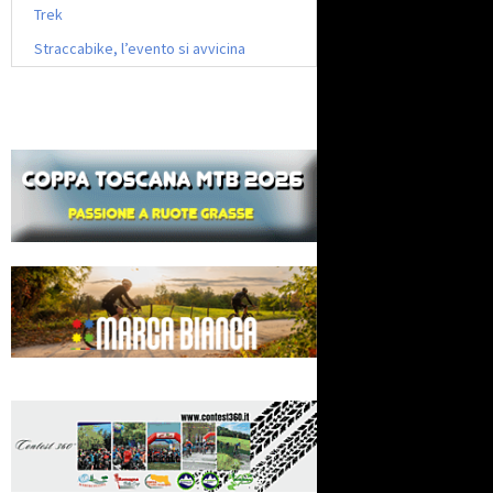
Trek
Straccabike, l’evento si avvicina