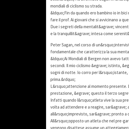
mondiali di ciclismo su strada.
&ldquo;Fin da quando ero bambino io in bici m
fare il prof. Ai giovani che si avvicinano a qu
Due i segreti della mentalit&agrave; vincent
e la tranquillit&agrave; intesa come serenit&
Peter Sagan, nel corso di un&rsquo;intervis
fondamentale che caratterizza la sua menta
&ldquo;Ai Mondiali di Bergen non avevo tatti
secondi. Il mio ciclismo &egrave; istinto, &
sogni di notte. Io corro per l&rsquo;istante,
prima.&rdquo;
L&rsquo;attenzione al momento presente. La
prestazione, &egrave; questo il terzo segre
Infatti quando l&rsquo;atleta vive la sua p
volta ad attendere e a reagire, sar&agrave;
all&rsquo;imprevisto, sar&agrave; pronto a 
All&rsquo;opposto un atleta che nel pre-gara
vengono disattese assume un atteggiamento