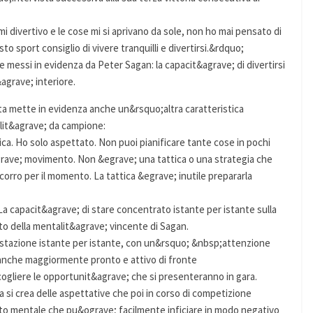
i divertivo e le cose mi si aprivano da sole, non ho mai pensato di
esto sport consiglio di vivere tranquilli e divertirsi.&rdquo;
e messi in evidenza da Peter Sagan: la capacit&agrave; di divertirsi
agrave; interiore.
ta mette in evidenza anche un&rsquo;altra caratteristica
lit&agrave; da campione:
ca. Ho solo aspettato. Non puoi pianificare tante cose in pochi
egrave; movimento. Non &egrave; una tattica o una strategia che
 corro per il momento. La tattica &egrave; inutile prepararla
 capacit&agrave; di stare concentrato istante per istante sulla
to della mentalit&agrave; vincente di Sagan.
restazione istante per istante, con un&rsquo; &nbsp;attenzione
 anche maggiormente pronto e attivo di fronte
cogliere le opportunit&agrave; che si presenteranno in gara.
 si crea delle aspettative che poi in corso di competizione
 mentale che pu&ograve; facilmente inficiare in modo negativo