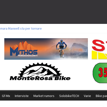
amara Maxwell sta per tornare
toli a Aldridge, Frei e Hutter. Argento per Zanotti tra gli Elite. Corvi fora ed 
ttorie per Ghibaudo, Grossmann e Gallis. Signorelli 5^ la migliore tra gli ital
ike della Brianza: l’ultima sfida agonistica di una leggendaria storia
l Team Relay firma il secondo argento azzurro a Monteceneri
Gf-Mx
Interviste
Market rumors
SolobikeTECH
Varie
Bike pa