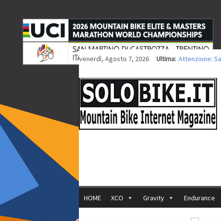
venerdì, Agosto 7, 2026
Ultima:
Attenzione: S
Europei XCO: ti
Europei XCO: vi
35ª Marathon B
Europei MTB: i
HOME
XCO
Gravity
Endurance