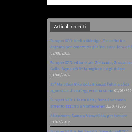
Articoli recenti
Europei XCO: titoli a Aldridge, Frei e Hutter.
Argento per Zanotti tra gli Elite. Corvi fora ed 
02/08/2026
Europei XCO: vittorie per Ghibaudo, Grossman
Gallis. Signorelli 5^ la migliore tra gli italiani
01/08/2026
35ª Marathon Bike della Brianza: l’ultima sfida
agonistica di una leggendaria storia
01/08/202
Europei MTB: il Team Relay firma il secondo
argento azzurro a Monteceneri
31/07/2026
Attenzione: Samara Maxwell sta per tornare
31/07/2026
Europei MTB: a Juri Zanotti l’argento nell’XCC