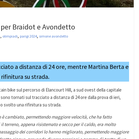
 per Braidot e Avondetto
,
,
,
a
olimpiadi
parigi 2024
simone avondetto
acciato a distanza di 24 ore, mentre Martina Berta e
ifinitura su strada.
in bike sul percorso di Elancourt Hill, a sud ovest della capitale
o tornati sul tracciato a distanza di 24 ore dalla prova di ieri,
svolto una rifinitura su strada.
ndo è cambiato, permettendo maggiore velocità, che ha fatto
 il terreno, appena risistemato e secco per il caldo, era molto
l passaggio dei corridori lo hanno migliorato, permettendo maggiore