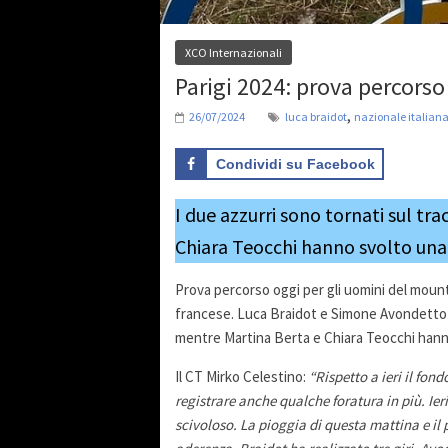
XCO Internazionali
Parigi 2024: prova percorso
,
26/07/2024
luca braidot
nazionale italian
Condividi su Facebook
I due azzurri sono tornati sul tr
Chiara Teocchi hanno svolto una r
Prova percorso oggi per gli uomini del mounta
francese. Luca Braidot e Simone Avondetto son
mentre Martina Berta e Chiara Teocchi hanno 
Il CT Mirko Celestino:
“Rispetto a ieri il fo
registrare anche qualche foratura in più. Ieri
scivoloso. La pioggia di questa mattina e i