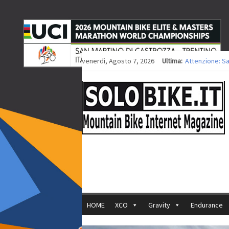
venerdì, Agosto 7, 2026
Ultima:
Attenzione: S
Europei XCO: ti
Europei XCO: vi
35ª Marathon B
Europei MTB: i
HOME
XCO
Gravity
Endurance