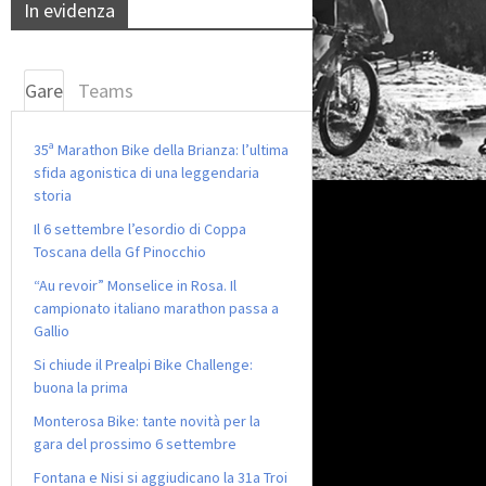
In evidenza
Gare
Teams
35ª Marathon Bike della Brianza: l’ultima
sfida agonistica di una leggendaria
storia
Il 6 settembre l’esordio di Coppa
Toscana della Gf Pinocchio
“Au revoir” Monselice in Rosa. Il
campionato italiano marathon passa a
Gallio
Si chiude il Prealpi Bike Challenge:
buona la prima
Monterosa Bike: tante novità per la
gara del prossimo 6 settembre
Fontana e Nisi si aggiudicano la 31a Troi