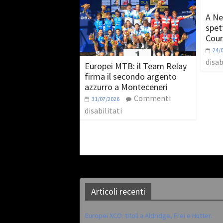
A Ne
spet
Coun
24/
disab
Europei MTB: il Team Relay
firma il secondo argento
azzurro a Monteceneri
Commenti
31/07/2026
disabilitati
Articoli recenti
Europei XCO: titoli a Aldridge, Frei e Hutter.