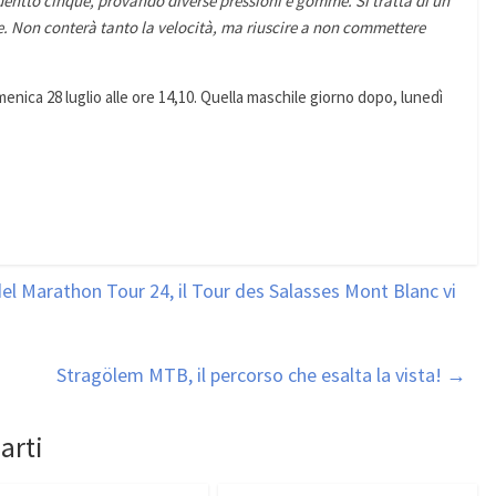
odentto cinque, provando diverse pressioni e gomme. Si tratta di un
e. Non conterà tanto la velocità, ma riuscire a non commettere
enica 28 luglio alle ore 14,10. Quella maschile giorno dopo, lunedì
el Marathon Tour 24, il Tour des Salasses Mont Blanc vi
Stragölem MTB, il percorso che esalta la vista!
→
arti