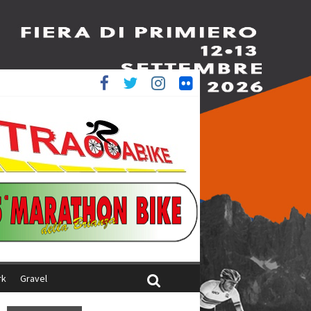
è 4^
iani
rk
Gravel