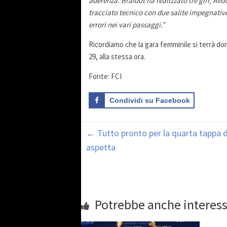
aderenza. Braidot ha realizzato tre giri, Av
tracciato tecnico con due salite impegnativ
errori nei vari passaggi.”
Ricordiamo che la gara femminile si terrà dom
29, alla stessa ora.
Fonte: FCI
Condividi su Facebook
←
Tutto pronto per la quarta tappa d
aspetta
Potrebbe anche interess