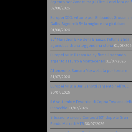
Argento per Zanotti tra gli Elite. Corvi fora ed 
02/08/2026
Europei XCO: vittorie per Ghibaudo, Grossman
Gallis. Signorelli 5^ la migliore tra gli italiani
01/08/2026
35ª Marathon Bike della Brianza: l’ultima sfida
agonistica di una leggendaria storia
01/08/202
Europei MTB: il Team Relay firma il secondo
argento azzurro a Monteceneri
31/07/2026
Attenzione: Samara Maxwell sta per tornare
31/07/2026
Europei MTB: a Juri Zanotti l’argento nell’XCC
30/07/2026
Il 6 settembre l’esordio di Coppa Toscana dell
Pinocchio
31/07/2026
Situazione circuiti Contest360° dopo la Gran
Fondo Marradi MTB
30/07/2026