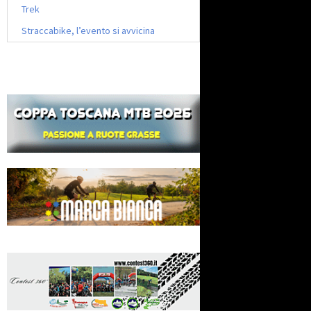
Trek
Straccabike, l’evento si avvicina