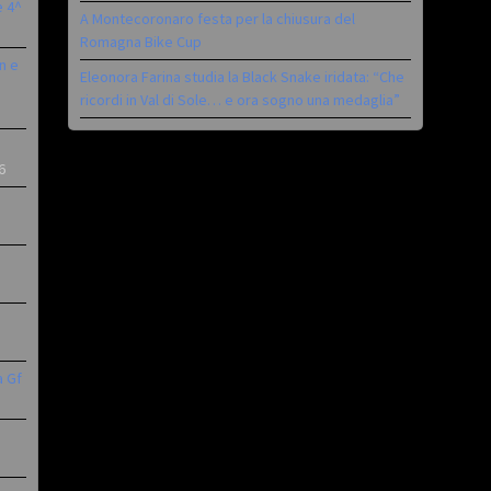
è 4^
A Montecoronaro festa per la chiusura del
Romagna Bike Cup
n e
Eleonora Farina studia la Black Snake iridata: “Che
ricordi in Val di Sole… e ora sogno una medaglia”
6
a Gf