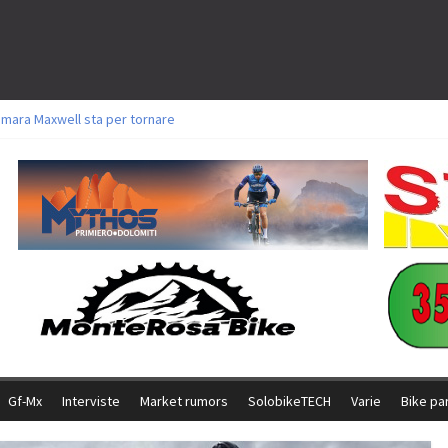
amara Maxwell sta per tornare
toli a Aldridge, Frei e Hutter. Argento per Zanotti tra gli Elite. Corvi fora ed 
ttorie per Ghibaudo, Grossmann e Gallis. Signorelli 5^ la migliore tra gli ital
ike della Brianza: l’ultima sfida agonistica di una leggendaria storia
l Team Relay firma il secondo argento azzurro a Monteceneri
Gf-Mx
Interviste
Market rumors
SolobikeTECH
Varie
Bike pa