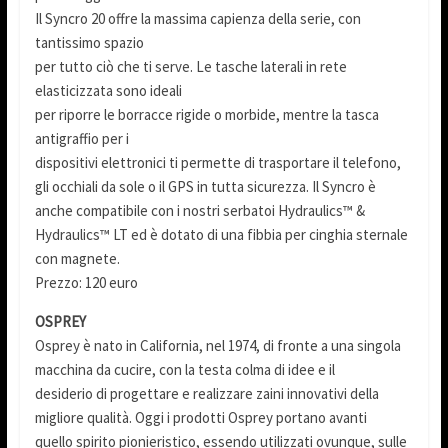
Il Syncro 20 offre la massima capienza della serie, con
tantissimo spazio
per tutto ciò che ti serve. Le tasche laterali in rete
elasticizzata sono ideali
per riporre le borracce rigide o morbide, mentre la tasca
antigraffio per i
dispositivi elettronici ti permette di trasportare il telefono,
gli occhiali da sole o il GPS in tutta sicurezza. Il Syncro è
anche compatibile con i nostri serbatoi Hydraulics™ &
Hydraulics™ LT ed è dotato di una fibbia per cinghia sternale
con magnete.
Prezzo: 120 euro
OSPREY
Osprey è nato in California, nel 1974, di fronte a una singola
macchina da cucire, con la testa colma di idee e il
desiderio di progettare e realizzare zaini innovativi della
migliore qualità. Oggi i prodotti Osprey portano avanti
quello spirito pionieristico, essendo utilizzati ovunque, sulle