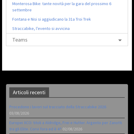
Monterosa Bike: tante novità per la gara del prossimo 6
settembre
Fontana e Nisi si aggiudicano la 31a Troi Trek
Straccabike, l’evento si avvicina
Teams
Articoli recenti
Procedono i lavori sul tracciato della Straccabike 2026
03/08/2026
Europei XCO: titoli a Aldridge, Frei e Hutter. Argento per Zanotti
tra gli Elite. Corvi fora ed è 4^
02/08/2026