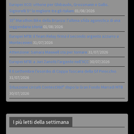
Europei XCO: vittorie per Ghibaudo, Grossmann e Gallis.
Signorelli 5^ la migliore tra gli italiani
01/08/2026
35ª Marathon Bike della Brianza: l’ultima sfida agonistica di una
leggendaria storia
01/08/2026
Europei MTB: il Team Relay firma il secondo argento azzurro a
Monteceneri
31/07/2026
Attenzione: Samara Maxwell sta per tornare
31/07/2026
Europei MTB: a Juri Zanotti l’argento nell’XCC
30/07/2026
Il 6 settembre l’esordio di Coppa Toscana della Gf Pinocchio
31/07/2026
Situazione circuiti Contest360° dopo la Gran Fondo Marradi MTB
30/07/2026
I più letti della settimana