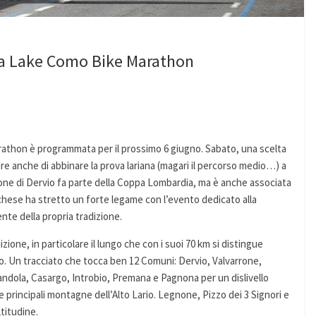
la Lake Como Bike Marathon
athon è programmata per il prossimo 6 giugno. Sabato, una scelta
re anche di abbinare la prova lariana (magari il percorso medio…) a
ione di Dervio fa parte della Coppa Lombardia, ma è anche associata
chese ha stretto un forte legame con l’evento dedicato alla
te della propria tradizione.
zione, in particolare il lungo che con i suoi 70 km si distingue
o. Un tracciato che tocca ben 12 Comuni: Dervio, Valvarrone,
andola, Casargo, Introbio, Premana e Pagnona per un dislivello
re principali montagne dell’Alto Lario. Legnone, Pizzo dei 3 Signori e
ltitudine.