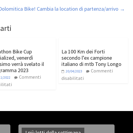
Dolomitica Bike! Cambia la location di partenza/arrivo
→
arti
thon Bike Cup
La 100 Km dei Forti
ialized, venerdì
secondo l’ex campione
simo verrà svelato il
italiano di mtb Tony Longo
gramma 2023
Commenti
20/04/2023
Commenti
11/2022
disabilitati
ilitati
I più letti della settimana