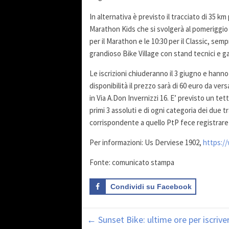
In alternativa è previsto il tracciato di 35 km
Marathon Kids che si svolgerà al pomeriggio c
per il Marathon e le 10:30 per il Classic, se
grandioso Bike Village con stand tecnici e g
Le iscrizioni chiuderanno il 3 giugno e hanno
disponibilità il prezzo sarà di 60 euro da ve
in Via A.Don Invernizzi 16. E’ previsto un tet
primi 3 assoluti e di ogni categoria dei due t
corrispondente a quello PtP fece registrare i 
Per informazioni: Us Derviese 1902,
https:/
Fonte: comunicato stampa
Condividi su Facebook
←
Sunset Bike: ultime ore per iscriver