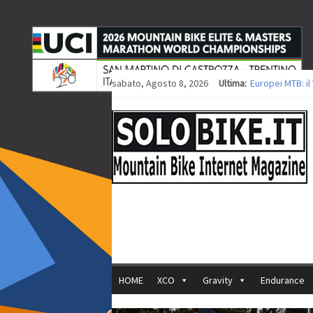
sabato, Agosto 8, 2026
Ultima:
Europei MTB: i
Procedono i lav
Europei XCO: tit
Europei XCO: vit
35ª Marathon Bi
HOME
XCO
Gravity
Endurance