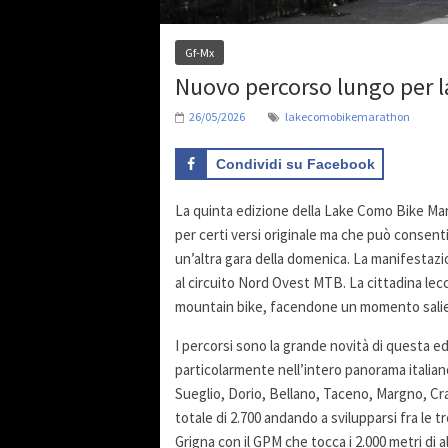
Gf-Mx
Nuovo percorso lungo per 
26/05/2026
lakecomobikemarathon
Condividi su Facebook
La quinta edizione della Lake Como Bike Mar
per certi versi originale ma che può consenti
un’altra gara della domenica. La manifestaz
al circuito Nord Ovest MTB. La cittadina lec
mountain bike, facendone un momento salien
I percorsi sono la grande novità di questa edi
particolarmente nell’intero panorama italian
Sueglio, Dorio, Bellano, Taceno, Margno, Cr
totale di 2.700 andando a svilupparsi fra le t
Grigna con il GPM che tocca i 2.000 metri di a