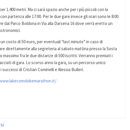
 per 1.400 metri. Ma ci sarà spazio anche per i più piccoli con la
on partenza alle 17:00. Per le due gare invece gli orari sono le 8:00
mpre dal Parco Boldona in Via alla Darsena 16 dove verrà eretto un
astronomici.
 un costo di 50 euro, per eventuali “last minute” in caso di
rsare direttamente alla segreteria al sabato mattina presso la Sosta
to massimo fra le due distanze di 500 iscritti. Verranno premiati i
racciati di gara. Lo scorso anno la gara, su un percorso unico
successi di Cristian Cominelli e Alessia Bulleri.
/www.lakecomobikemarathon.it/
si