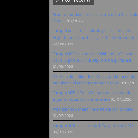
Procedono i lavori sul tracciato della Straccab
2026
03/08/2026
Europei XCO: titoli a Aldridge, Frei e Hutter.
Argento per Zanotti tra gli Elite. Corvi fora ed 
02/08/2026
Europei XCO: vittorie per Ghibaudo, Grossman
Gallis. Signorelli 5^ la migliore tra gli italiani
01/08/2026
35ª Marathon Bike della Brianza: l’ultima sfida
agonistica di una leggendaria storia
01/08/202
Europei MTB: il Team Relay firma il secondo
argento azzurro a Monteceneri
31/07/2026
Attenzione: Samara Maxwell sta per tornare
31/07/2026
Europei MTB: a Juri Zanotti l’argento nell’XCC
30/07/2026