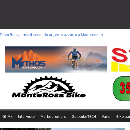
l Team Relay firma il secondo argento azzurro a Monteceneri
ori sul tracciato della Straccabike 2026
oli a Aldridge, Frei e Hutter. Argento per Zanotti tra gli Elite. Corvi fora ed 
torie per Ghibaudo, Grossmann e Gallis. Signorelli 5^ la migliore tra gli itali
ke della Brianza: l’ultima sfida agonistica di una leggendaria storia
Gf-Mx
Interviste
Market rumors
SolobikeTECH
Varie
Bike pa