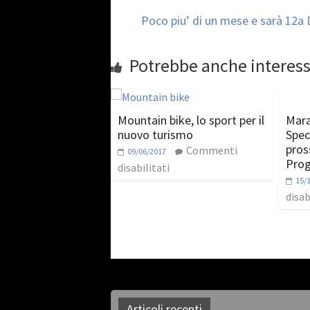
Poco piu’ di un mese e sarà 12a 
Potrebbe anche interess
Mountain bike, lo sport per il
Mara
nuovo turismo
Spec
pros
Commenti
09/06/2017
Pro
disabilitati
15/
disab
Articoli recenti