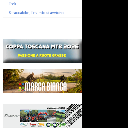
Trek
Straccabike, l’evento si avvicina