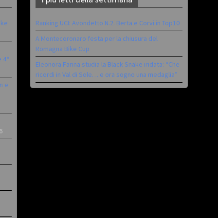
ike
Ranking UCI: Avondetto N.2. Berta e Corvi in Top10
A Montecoronaro festa per la chiusura del
Romagna Bike Cup
è 4^
Eleonora Farina studia la Black Snake iridata: “Che
ricordi in Val di Sole… e ora sogno una medaglia”
n e
6