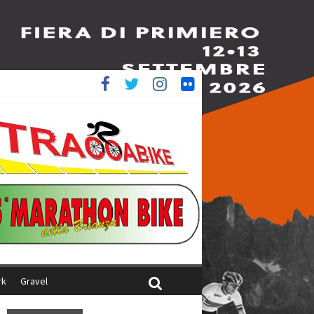
è 4^
ani
rk
Gravel