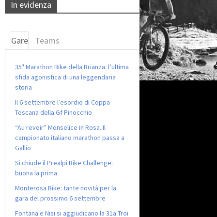
In evidenza
Gare
Teams
35ª Marathon Bike della Brianza: l’ultima
sfida agonistica di una leggendaria
storia
Il 6 settembre l’esordio di Coppa
Toscana della Gf Pinocchio
“Au revoir” Monselice in Rosa. Il
campionato italiano marathon passa a
Gallio
Si chiude il Prealpi Bike Challenge:
buona la prima
Monterosa Bike: tante novità per la
gara del prossimo 6 settembre
Fontana e Nisi si aggiudicano la 31a Troi