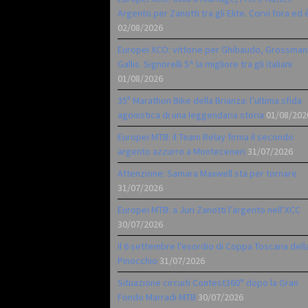
Argento per Zanotti tra gli Elite. Corvi fora ed 
02/08/2026
Europei XCO: vittorie per Ghibaudo, Grossman
Gallis. Signorelli 5^ la migliore tra gli italiani
01/08/2026
35ª Marathon Bike della Brianza: l’ultima sfida
agonistica di una leggendaria storia
01/08/202
Europei MTB: il Team Relay firma il secondo
argento azzurro a Monteceneri
31/07/2026
Attenzione: Samara Maxwell sta per tornare
31/07/2026
Europei MTB: a Juri Zanotti l’argento nell’XCC
30/07/2026
Il 6 settembre l’esordio di Coppa Toscana dell
Pinocchio
31/07/2026
Situazione circuiti Contest360° dopo la Gran
Fondo Marradi MTB
30/07/2026