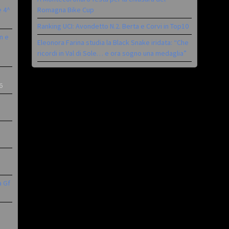
è 4^
Romagna Bike Cup
Ranking UCI: Avondetto N.2. Berta e Corvi in Top10
n e
Eleonora Farina studia la Black Snake iridata: “Che
ricordi in Val di Sole… e ora sogno una medaglia”
6
a Gf