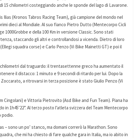
ri di 15 chilometri costeggiando anche le sponde del lago di Lavarone.
klis Ilias (Kronos Tabros Racing Team), già campione del mondo nel
primi dieci al Mondiale. Al suo fianco Pietro Dutto (Mentecorpo Cicli
nge 1000Grobbe e della 100 Km in versione Classic. Sono stati
rtenza, staccando gli altri e controllandosi a vicenda. Dietro di loro
Ellegi squadra corse) e Carlo Penzo (Vi Bike Mainetti GT) e poi il
hi chilometri dal traguardo: il trentasettenne greco ha aumentato il
tenere il distacco: 1 minuto e 9 secondi di ritardo per lui. Dopo la
i Zoccarato, a ritrovarsi in terza posizione è stato Giulio Penzo (Vi
m Cingolani) e Vittoria Pietrovito (Asd Bike and Fun Team). Piana ha
ndo in 1h45’22”. Al terzo posto l’atleta svizzera del Team Mentecorpo
o podio.
Ilias – sono un po’ stanco, ma domani correrò la Marathon. Sono
adra, che mi ha chiesto di fare qualche gara in Italia, ma io abito in