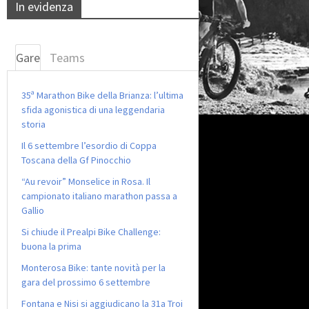
In evidenza
Gare
Teams
35ª Marathon Bike della Brianza: l’ultima
sfida agonistica di una leggendaria
storia
Il 6 settembre l’esordio di Coppa
Toscana della Gf Pinocchio
“Au revoir” Monselice in Rosa. Il
campionato italiano marathon passa a
Gallio
Si chiude il Prealpi Bike Challenge:
buona la prima
Monterosa Bike: tante novità per la
gara del prossimo 6 settembre
Fontana e Nisi si aggiudicano la 31a Troi