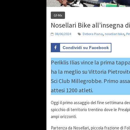
Gf-Mx
Nosellari Bike all’insegna di
,
,
08/06/2024
Debora Piana
nosellari bike
Per
Condividi su Facebook
Periklis Ilias vince la prima ta
ha la meglio su Vittoria Pietrovi
Sci Club Millegrobbe. Primo assa
attesi 1200 atleti.
Oggi il primo assaggio del fine settimana ded
spicchio di territorio trentino dove le Prealpi
ampi orizzonti.
Partenza da Nosellari, piccola frazione di Fol