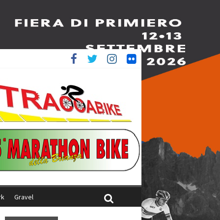
è 4^
iani
rk
Gravel