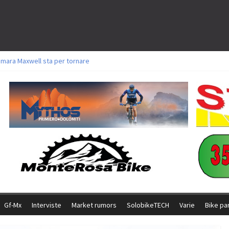
amara Maxwell sta per tornare
toli a Aldridge, Frei e Hutter. Argento per Zanotti tra gli Elite. Corvi fora ed 
ttorie per Ghibaudo, Grossmann e Gallis. Signorelli 5^ la migliore tra gli ital
ike della Brianza: l’ultima sfida agonistica di una leggendaria storia
l Team Relay firma il secondo argento azzurro a Monteceneri
Gf-Mx
Interviste
Market rumors
SolobikeTECH
Varie
Bike pa