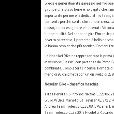
Grecia e generalmente gareggio nel mio paes
giro, perché stavo bene e ho capito che il mi
importante per me e la dedico al mio team, 
contenta perché sento che sono in crescita, 
passo, senza esagerare e ho tenuto Vittoria (
buone qualità. Nel secondo giro l’ho anticipa
diverto parecchio. Il percorso è bello nervos
lo hanno reso anche più tecnico. Domani farò 
La Nosellari Bike ha rappresentato la prima
in versione Classic, con partenza da Parco Pa
combinata. Completerà l’intensa giornata di
meno di 95 chilometri con un dislivello di 233
Nosellari Bike – classifica maschile
1 Ilias Periklis P.S. Kronos Nikaias 01:29:06
Giulio Vi Bike Mainetti Gt Trevisan 01:37:12;
Andrea Team Todesco 01:38:08; 6 Vicenzi Dan
Team Todesco 01:39:20; 8 Nicoletti Riccardo