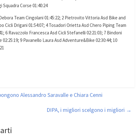
gi Squadra Corse 01:40:24
Debora Team Cingolani 01:45:22; 2 Pietrovito Vittoria Asd Bike and
po Cicli Drigani 01:54:07; 4 Tosadori Orietta Asd Chero Piping Team
7:41; 6 Ravazzolo Francesca Asd Cicli Stefanelli 02:21:03; 7 Bindoni
e 02:25:19; 9 Pavanello Laura Asd Adventure&Bike 02:30:44; 10
:21
pongono Alessandro Saravalle e Chiara Cenni
DIPA, i migliori scelgono i migliori
→
arti