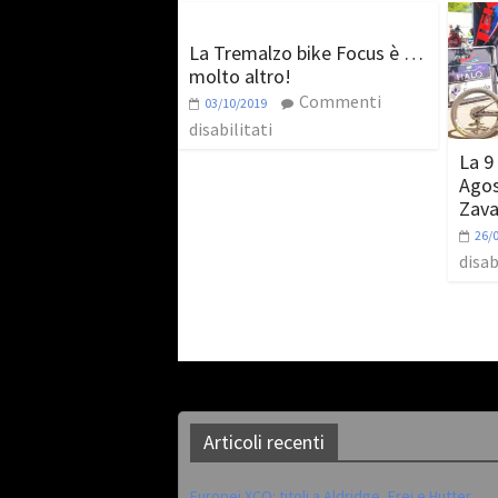
La Tremalzo bike Focus è …
molto altro!
Commenti
03/10/2019
disabilitati
La 9
Agos
Zava
26/
disab
Articoli recenti
Europei XCO: titoli a Aldridge, Frei e Hutter.