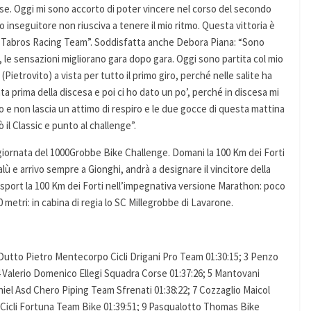
e. Oggi mi sono accorto di poter vincere nel corso del secondo
o inseguitore non riusciva a tenere il mio ritmo. Questa vittoria è
il Tabros Racing Team”. Soddisfatta anche Debora Piana: “Sono
le sensazioni migliorano gara dopo gara. Oggi sono partita col mio
Pietrovito) a vista per tutto il primo giro, perché nelle salite ha
ta prima della discesa e poi ci ho dato un po’, perché in discesa mi
o e non lascia un attimo di respiro e le due gocce di questa mattina
il Classic e punto al challenge”.
 giornata del 1000Grobbe Bike Challenge. Domani la 100 Km dei Forti
lù e arrivo sempre a Gionghi, andrà a designare il vincitore della
 sport la 100 Km dei Forti nell’impegnativa versione Marathon: poco
0 metri: in cabina di regia lo SC Millegrobbe di Lavarone.
; 2 Dutto Pietro Mentecorpo Cicli Drigani Pro Team 01:30:15; 3 Penzo
 4 Valerio Domenico Ellegi Squadra Corse 01:37:26; 5 Mantovani
iel Asd Chero Piping Team Sfrenati 01:38:22; 7 Cozzaglio Maicol
 Cicli Fortuna Team Bike 01:39:51; 9 Pasqualotto Thomas Bike