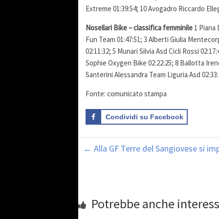
Extreme 01:39:54; 10 Avogadro Riccardo Elle
Nosellari Bike – classifica femminile
1 Piana 
Fun Team 01:47:51; 3 Alberti Giulia Mentecor
02:11:32; 5 Munari Silvia Asd Cicli Rossi 02:1
Sophie Oxygen Bike 02:22:25; 8 Ballotta Iren
Santerini Alessandra Team Liguria Asd 02:33
Fonte: comunicato stampa
Condividi su Facebook
←
Alla GF Terre del Sangiovese si im
Potrebbe anche interess