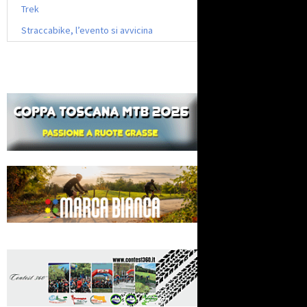
Trek
Straccabike, l’evento si avvicina