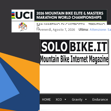
venerdì, Agosto 7, 2026
Ultima:
Attenzione: S
Europei XCO: ti
Europei XCO: vi
35ª Marathon B
Europei MTB: i
HOME
XCO
Gravity
Endurance