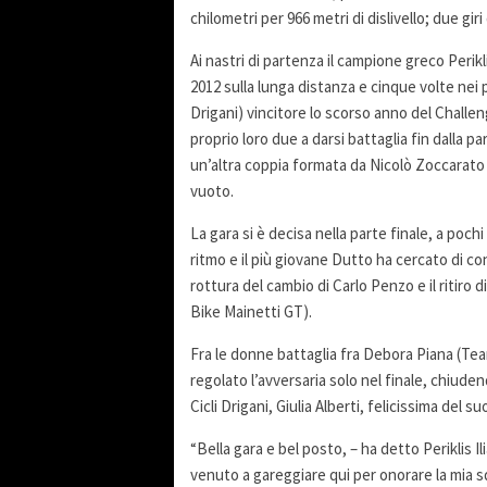
chilometri per 966 metri di dislivello; due gi
Ai nastri di partenza il campione greco Peri
2012 sulla lunga distanza e cinque volte nei 
Drigani) vincitore lo scorso anno del Challe
proprio loro due a darsi battaglia fin dalla pa
un’altra coppia formata da Nicolò Zoccarato (
vuoto.
La gara si è decisa nella parte finale, a poc
ritmo e il più giovane Dutto ha cercato di con
rottura del cambio di Carlo Penzo e il ritiro d
Bike Mainetti GT).
Fra le donne battaglia fra Debora Piana (Tea
regolato l’avversaria solo nel finale, chiude
Cicli Drigani, Giulia Alberti, felicissima del su
“Bella gara e bel posto, – ha detto Periklis 
venuto a gareggiare qui per onorare la mia squ