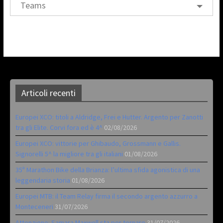
Teams
Articoli recenti
Europei XCO: titoli a Aldridge, Frei e Hutter. Argento per Zanotti
tra gli Elite. Corvi fora ed è 4^
02/08/2026
Europei XCO: vittorie per Ghibaudo, Grossmann e Gallis.
Signorelli 5^ la migliore tra gli italiani
01/08/2026
35ª Marathon Bike della Brianza: l’ultima sfida agonistica di una
leggendaria storia
01/08/2026
Europei MTB: il Team Relay firma il secondo argento azzurro a
Monteceneri
31/07/2026
Attenzione: Samara Maxwell sta per tornare
31/07/2026