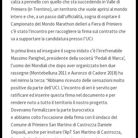
calza a pennello con quello che sta succedendo in Valle di
Primiero (in Trentino), un territorio che vuole aprirsi al mondo
intero e che, a un passo dall’ufficialità, sogna di ospitare il
Campionato del Mondo Marathon delIeri a Fiera di Primiero
c’è stato l’incontro per raccogliere la firma sul contratto che
va a supportare la candidatura presso l’UCI.
In prima linea ad inseguire il sogno iridato c’è l’irrefrenabile
Massimo Panighel, presidente della società ‘Pedali di Marca’,
l’uomo dei Mondiali che dopo aver organizzato ben due
rassegne (Montebelluna 2011 e Auronzo di Cadore 2018) ha
nel mirino la terza: “Abbiamo ricevuto delle sensazioni molto
positive da parte dell’UCI. L’incontro di ieri è servito per
ratificare ed inserire questa firma nel documento e per
rendere noto a tutto il territorio il nostro progetto.
Dovevamo formalizzare la parte burocratica
e abbiamo colto l’occasione della firma con il sindaco del
Comune di Primiero San Martino di Castrozza Daniele
Depaoli, anche per invitare l’ApT San Martino di Castrozza,