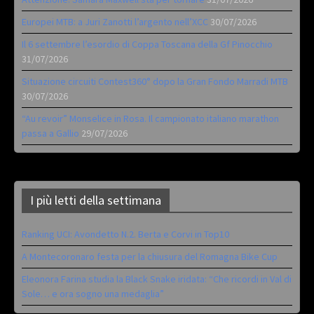
Europei MTB: a Juri Zanotti l’argento nell’XCC
30/07/2026
Il 6 settembre l’esordio di Coppa Toscana della Gf Pinocchio
31/07/2026
Situazione circuiti Contest360° dopo la Gran Fondo Marradi MTB
30/07/2026
“Au revoir” Monselice in Rosa. Il campionato italiano marathon
passa a Gallio
29/07/2026
I più letti della settimana
Ranking UCI: Avondetto N.2. Berta e Corvi in Top10
A Montecoronaro festa per la chiusura del Romagna Bike Cup
Eleonora Farina studia la Black Snake iridata: “Che ricordi in Val di
Sole… e ora sogno una medaglia”