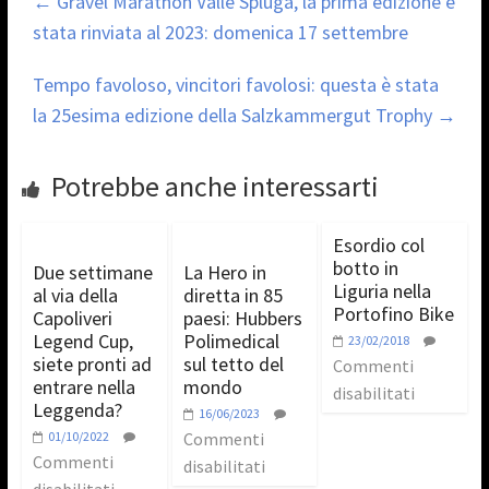
←
Gravel Marathon Valle Spluga, la prima edizione è
stata rinviata al 2023: domenica 17 settembre
Tempo favoloso, vincitori favolosi: questa è stata
la 25esima edizione della Salzkammergut Trophy
→
Potrebbe anche interessarti
Esordio col
botto in
Due settimane
La Hero in
Liguria nella
al via della
diretta in 85
Portofino Bike
Capoliveri
paesi: Hubbers
Legend Cup,
Polimedical
23/02/2018
siete pronti ad
sul tetto del
Commenti
entrare nella
mondo
disabilitati
Leggenda?
16/06/2023
01/10/2022
Commenti
Commenti
disabilitati
disabilitati