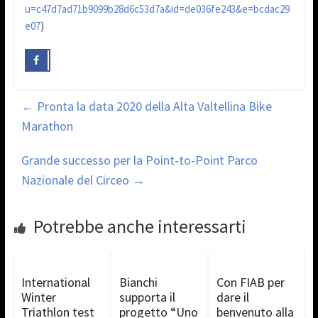
u=c47d7ad71b9099b28d6c53d7a&id=de036fe243&e=bcdac29
e07
)
←
Pronta la data 2020 della Alta Valtellina Bike
Marathon
Grande successo per la Point-to-Point Parco
Nazionale del Circeo
→
Potrebbe anche interessarti
International
Bianchi
Con FIAB per
Winter
supporta il
dare il
Triathlon test
progetto “Uno
benvenuto alla