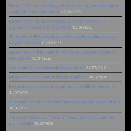
Europei XCO: titoli a Aldridge, Frei e Hutter. Argento per Zanotti
tra gli Elite. Corvi fora ed è 4^
02/08/2026
Europei XCO: vittorie per Ghibaudo, Grossmann e Gallis.
Signorelli 5^ la migliore tra gli italiani
01/08/2026
35ª Marathon Bike della Brianza: l’ultima sfida agonistica di una
leggendaria storia
01/08/2026
Europei MTB: il Team Relay firma il secondo argento azzurro a
Monteceneri
31/07/2026
Attenzione: Samara Maxwell sta per tornare
31/07/2026
Europei MTB: a Juri Zanotti l’argento nell’XCC
30/07/2026
Il 6 settembre l’esordio di Coppa Toscana della Gf Pinocchio
31/07/2026
Situazione circuiti Contest360° dopo la Gran Fondo Marradi MTB
30/07/2026
“Au revoir” Monselice in Rosa. Il campionato italiano marathon
passa a Gallio
29/07/2026