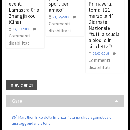
event:
sport per
Primavera:
Lamastra 6° a
amico”
torna il 21
Zhangjiakou
marzo la 4^
21/02/2018
(Cina)
Giornata
Commenti
Nazionale
14/01/2019
disabilitati
“tutti a scuola
Commenti
a piedi o in
disabilitati
bicicletta”!
06/03/2018
Commenti
disabilitati
In evidenza
Gare
35ª Marathon Bike della Brianza: l’ultima sfida agonistica di
una leggendaria storia