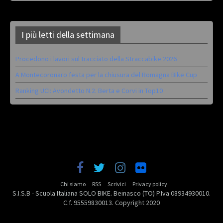
I più letti della settimana
Procedono i lavori sul tracciato della Straccabike 2026
A Montecoronaro festa per la chiusura del Romagna Bike Cup
Ranking UCI: Avondetto N.2. Berta e Corvi in Top10
Chi siamo
RSS
Scrivici
Privacy policy
S.I.S.B - Scuola Italiana SOLO BIKE. Beinasco (TO) P.Iva 08934930010.
C.f. 95559830013. Copyright 2020