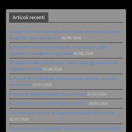
Articoli recenti
Europei XCO: titoli a Aldridge, Frei e Hutter. Argento per Zanotti
tra gli Elite. Corvi fora ed è 4^
02/08/2026
Europei XCO: vittorie per Ghibaudo, Grossmann e Gallis.
Signorelli 5^ la migliore tra gli italiani
01/08/2026
35ª Marathon Bike della Brianza: l’ultima sfida agonistica di una
leggendaria storia
01/08/2026
Europei MTB: il Team Relay firma il secondo argento azzurro a
Monteceneri
31/07/2026
Attenzione: Samara Maxwell sta per tornare
31/07/2026
Europei MTB: a Juri Zanotti l’argento nell’XCC
30/07/2026
Il 6 settembre l’esordio di Coppa Toscana della Gf Pinocchio
31/07/2026
Situazione circuiti Contest360° dopo la Gran Fondo Marradi MTB