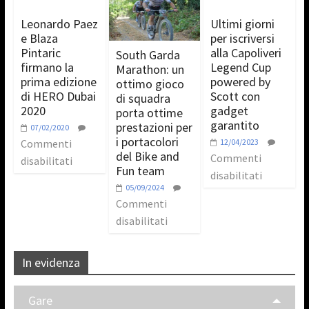
Leonardo Paez
Ultimi giorni
e Blaza
per iscriversi
Pintaric
alla Capoliveri
South Garda
firmano la
Legend Cup
Marathon: un
prima edizione
powered by
ottimo gioco
di HERO Dubai
Scott con
di squadra
2020
gadget
porta ottime
garantito
prestazioni per
07/02/2020
i portacolori
Commenti
12/04/2023
del Bike and
Commenti
disabilitati
Fun team
disabilitati
05/09/2024
Commenti
disabilitati
In evidenza
Gare