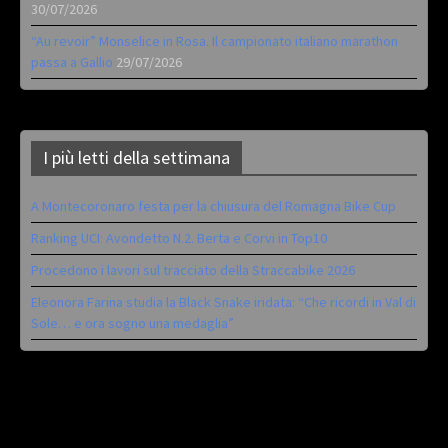
30/07/2026
“Au revoir” Monselice in Rosa. Il campionato italiano marathon
passa a Gallio
29/07/2026
I più letti della settimana
A Montecoronaro festa per la chiusura del Romagna Bike Cup
Ranking UCI: Avondetto N.2. Berta e Corvi in Top10
Procedono i lavori sul tracciato della Straccabike 2026
Eleonora Farina studia la Black Snake iridata: “Che ricordi in Val di
Sole… e ora sogno una medaglia”