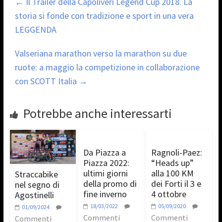
←
Il Trailer della Capoliveri Legend Cup 2018. La
storia si fonde con tradizione e sport in una vera
LEGGENDA
Valseriana marathon verso la marathon su due
ruote: a maggio la competizione in collaborazione
con SCOTT Italia
→
Potrebbe anche interessarti
Da Piazza a
Ragnoli-Paez:
Piazza 2022:
“Heads up”
ultimi giorni
alla 100 KM
Straccabike
della promo di
dei Forti il 3 e
nel segno di
fine inverno
4 ottobre
Agostinelli
18/03/2022
05/09/2020
01/09/2024
Commenti
Commenti
Commenti