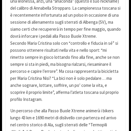
una leonessa, anzi, una “anaconda” (questo il suo nickname)
del calibro di Annabella Stropparo. La campionessa toscana si
è recentemente infortunata ad un polso in occasione di una
sessione di allenamento sugli sterrati di Albenga (SV), ma
siamo certi che recupererà in tempo per fine maggio, quando
dovrà inforcare i pedali alla Passo Buole Xtreme.
Secondo Maria Cristina solo con “controllo e fiducia in sé” si
possono ottenere risultati nella vita e nello sport: “mi
rimetto sempre in gioco lottando fino alla fine, anche se non
sempre si sta in piedi, ma bisogna rialzarsi, riesaminare il
percorso e capire l’errore”. Ma cosa rappresenta la bicicletta
per Maria Cristina Nisi? “La bici non è solo pedalare… ma
anche sognare, lottare, soffrire, un po’ come la vita, e
scoprire il proprio limite”, afferma l’atleta toscana sul proprio
profilo Instagram.
Un percorso che alla Passo Buole Xtreme animerà i bikers
lungo 43 km e 1690 metri di dislivello con partenza ed arrivo
nel centro storico di Ala, sugli sterrati delle “Termopili