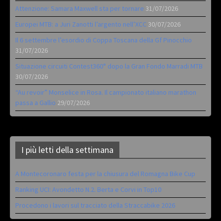
Attenzione: Samara Maxwell sta per tornare
31/07/2026
Europei MTB: a Juri Zanotti l’argento nell’XCC
30/07/2026
Il 6 settembre l’esordio di Coppa Toscana della Gf Pinocchio
31/07/2026
Situazione circuiti Contest360° dopo la Gran Fondo Marradi MTB
30/07/2026
“Au revoir” Monselice in Rosa. Il campionato italiano marathon
passa a Gallio
29/07/2026
I più letti della settimana
A Montecoronaro festa per la chiusura del Romagna Bike Cup
Ranking UCI: Avondetto N.2. Berta e Corvi in Top10
Procedono i lavori sul tracciato della Straccabike 2026