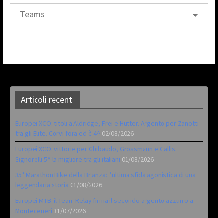
Teams
Articoli recenti
Europei XCO: titoli a Aldridge, Frei e Hutter. Argento per Zanotti
tra gli Elite. Corvi fora ed è 4^
02/08/2026
Europei XCO: vittorie per Ghibaudo, Grossmann e Gallis.
Signorelli 5^ la migliore tra gli italiani
01/08/2026
35ª Marathon Bike della Brianza: l’ultima sfida agonistica di una
leggendaria storia
01/08/2026
Europei MTB: il Team Relay firma il secondo argento azzurro a
Monteceneri
31/07/2026