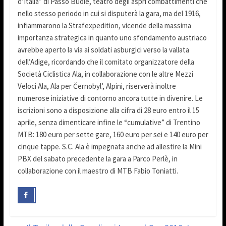
d’Italia” di Passo Buole, teatro degli aspri combattimenti che
nello stesso periodo in cui si disputerà la gara, ma del 1916,
infiammarono la Strafexpedition, vicende della massima
importanza strategica in quanto uno sfondamento austriaco
avrebbe aperto la via ai soldati asburgici verso la vallata
dell’Adige, ricordando che il comitato organizzatore della
Società Ciclistica Ala, in collaborazione con le altre Mezzi
Veloci Ala, Ala per Černobyl’, Alpini, riserverà inoltre
numerose iniziative di contorno ancora tutte in divenire. Le
iscrizioni sono a disposizione alla cifra di 28 euro entro il 15
aprile, senza dimenticare infine le “cumulative” di Trentino
MTB: 180 euro per sette gare, 160 euro per sei e 140 euro per
cinque tappe. S.C. Ala è impegnata anche ad allestire la Mini
PBX del sabato precedente la gara a Parco Perlè, in
collaborazione con il maestro di MTB Fabio Toniatti.