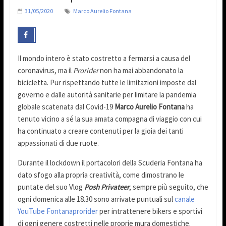
31/05/2020
Marco Aurelio Fontana
Il mondo intero è stato costretto a fermarsi a causa del
coronavirus, ma il
Prorider
non ha mai abbandonato la
bicicletta. Pur rispettando tutte le limitazioni imposte dal
governo e dalle autorità sanitarie per limitare la pandemia
globale scatenata dal Covid-19
Marco Aurelio Fontana
ha
tenuto vicino a sé la sua amata compagna di viaggio con cui
ha continuato a creare contenuti per la gioia dei tanti
appassionati di due ruote.
Durante il lockdown il portacolori della Scuderia Fontana ha
dato sfogo alla propria creatività, come dimostrano le
puntate del suo Vlog
Posh Privateer
, sempre più seguito, che
ogni domenica alle 18.30 sono arrivate puntuali sul
canale
YouTube Fontanaprorider
per intrattenere bikers e sportivi
di ogni genere costretti nelle proprie mura domestiche.