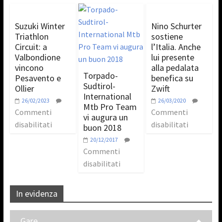
Suzuki Winter
Nino Schurter
Triathlon
sostiene
Circuit: a
l’Italia. Anche
Valbondione
lui presente
vincono
alla pedalata
Torpado-
Pesavento e
benefica su
Sudtirol-
Ollier
Zwift
International
26/02/2023
26/03/2020
Mtb Pro Team
Commenti
Commenti
vi augura un
disabilitati
disabilitati
buon 2018
20/12/2017
Commenti
disabilitati
In evidenza
Gare