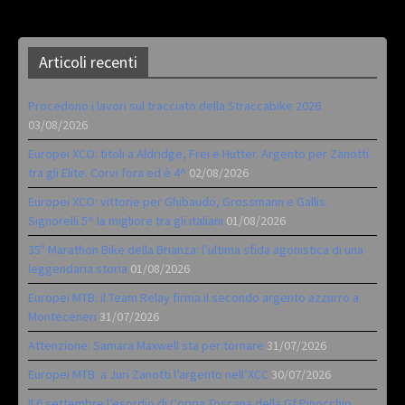
Articoli recenti
Procedono i lavori sul tracciato della Straccabike 2026
03/08/2026
Europei XCO: titoli a Aldridge, Frei e Hutter. Argento per Zanotti
tra gli Elite. Corvi fora ed è 4^
02/08/2026
Europei XCO: vittorie per Ghibaudo, Grossmann e Gallis.
Signorelli 5^ la migliore tra gli italiani
01/08/2026
35ª Marathon Bike della Brianza: l’ultima sfida agonistica di una
leggendaria storia
01/08/2026
Europei MTB: il Team Relay firma il secondo argento azzurro a
Monteceneri
31/07/2026
Attenzione: Samara Maxwell sta per tornare
31/07/2026
Europei MTB: a Juri Zanotti l’argento nell’XCC
30/07/2026
Il 6 settembre l’esordio di Coppa Toscana della Gf Pinocchio