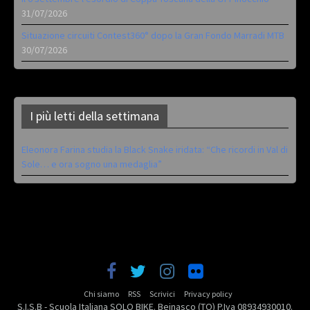
31/07/2026
Situazione circuiti Contest360° dopo la Gran Fondo Marradi MTB
30/07/2026
I più letti della settimana
Eleonora Farina studia la Black Snake iridata: “Che ricordi in Val di
Sole… e ora sogno una medaglia”
Chi siamo
RSS
Scrivici
Privacy policy
S.I.S.B - Scuola Italiana SOLO BIKE. Beinasco (TO) P.Iva 08934930010.