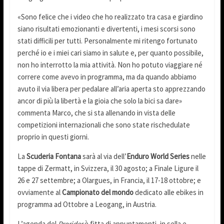
«Sono felice che i video che ho realizzato tra casa e giardino
siano risultati emozionanti e divertenti, i mesi scorsi sono
stati difficili per tutti. Personalmente mi ritengo fortunato
perché io e i miei cari siamo in salute e, per quanto possibile,
non ho interrotto la mia attività. Non ho potuto viaggiare né
correre come avevo in programma, ma da quando abbiamo
avuto il via libera per pedalare all’aria aperta sto apprezzando
ancor di più la libertà e la gioia che solo la bici sa dare»
commenta Marco, che si sta allenando in vista delle
competizioni internazionali che sono state rischedulate
proprio in questi giorni.
La
Scuderia Fontana
sarà al via dell’
Enduro World Series
nelle
tappe di Zermatt, in Svizzera, il 30 agosto; a Finale Ligure il
26 e 27 settembre; a Olargues, in Francia, il 17-18 ottobre; e
ovviamente al
Campionato del mondo
dedicato alle ebikes in
programma ad Ottobre a Leogang, in Austria.
L’agenda del
Prorider
è fitta di appuntamenti, in sella e