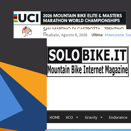
sabato, Agosto 8, 2026
Ultima:
Attenzione: Sa
Europei XCO: tit
Europei XCO: vit
35ª Marathon Bi
Europei MTB: i
HOME
XCO
Gravity
Endurance