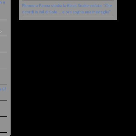
n e
Eleonora Farina studia la Black Snake iridata: “Che
ricordi in Val di Sole… e ora sogno una medaglia”
6
a Gf