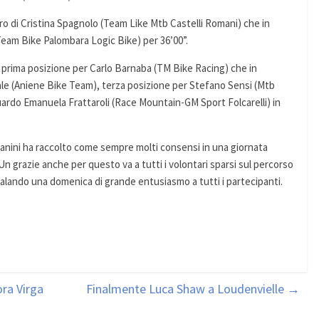
o di Cristina Spagnolo (Team Like Mtb Castelli Romani) che in
Team Bike Palombara Logic Bike) per 36’00”.
i prima posizione per Carlo Barnaba (TM Bike Racing) che in
ale (Aniene Bike Team), terza posizione per Stefano Sensi (Mtb
uardo Emanuela Frattaroli (Race Mountain-GM Sport Folcarelli) in
 Canini ha raccolto come sempre molti consensi in una giornata
n grazie anche per questo va a tutti i volontari sparsi sul percorso
egalando una domenica di grande entusiasmo a tutti i partecipanti.
ra Virga
Finalmente Luca Shaw a Loudenvielle
→