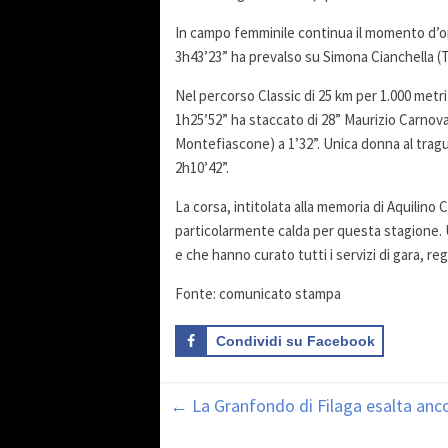
In campo femminile continua il momento d’or
3h43’23” ha prevalso su Simona Cianchella (
Nel percorso Classic di 25 km per 1.000 metr
1h25’52” ha staccato di 28” Maurizio Carnov
Montefiascone) a 1’32”. Unica donna al trag
2h10’42”.
La corsa, intitolata alla memoria di Aquilino
particolarmente calda per questa stagione. U
e che hanno curato tutti i servizi di gara, r
Fonte: comunicato stampa
Condividi su Facebook
←
La Granfondo di Filaga esalta anco