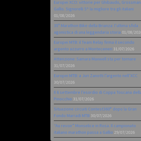
Europei XCO: vittorie per Ghibaudo, Grossman
Gallis. Signorelli 5^ la migliore tra gli italiani
01/08/2026
35ª Marathon Bike della Brianza: l’ultima sfida
agonistica di una leggendaria storia
01/08/202
Europei MTB: il Team Relay firma il secondo
argento azzurro a Monteceneri
31/07/2026
Attenzione: Samara Maxwell sta per tornare
31/07/2026
Europei MTB: a Juri Zanotti l’argento nell’XCC
30/07/2026
Il 6 settembre l’esordio di Coppa Toscana dell
Pinocchio
31/07/2026
Situazione circuiti Contest360° dopo la Gran
Fondo Marradi MTB
30/07/2026
“Au revoir” Monselice in Rosa. Il campionato
italiano marathon passa a Gallio
29/07/2026