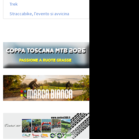
Trek
Straccabike, l’evento si avvicina