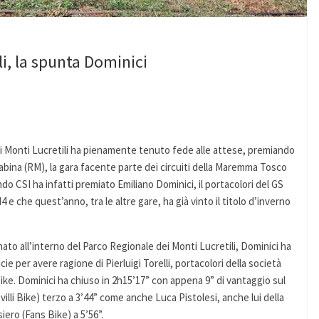
i, la spunta Dominici
i Monti Lucretili ha pienamente tenuto fede alle attese, premiando
ra Sabina (RM), la gara facente parte dei circuiti della Maremma Tosco
 CSI ha infatti premiato Emiliano Dominici, il portacolori del GS
4 e che quest’anno, tra le altre gare, ha già vinto il titolo d’inverno
ato all’interno del Parco Regionale dei Monti Lucretili, Dominici ha
e per avere ragione di Pierluigi Torelli, portacolori della società
ke. Dominici ha chiuso in 2h15’17” con appena 9” di vantaggio sul
villi Bike) terzo a 3’44” come anche Luca Pistolesi, anche lui della
ero (Fans Bike) a 5’56”.