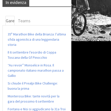
In evidenza
Gare
Teams
35ª Marathon Bike della Brianza: l’ultima
sfida agonistica di una leggendaria
storia
Il 6 settembre l’esordio di Coppa
Toscana della Gf Pinocchio
“Au revoir” Monselice in Rosa. Il
campionato italiano marathon passa a
Gallio
Si chiude il Prealpi Bike Challenge:
buona la prima
Monterosa Bike: tante novità per la
gara del prossimo 6 settembre
Fontana e Nisi si aggiudicano la 31a Troi