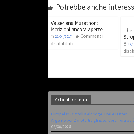
Potrebbe anche interess
Valseriana Marathon:
iscrizioni ancora aperte
The 
Commenti
Stro
21/04/2017
disabilitati
14/
disab
Articoli recenti
Europei XCO: titoli a Aldridge, Frei e Hutter.
Argento per Zanotti tra gli Elite. Corvi fora ed 
02/08/2026