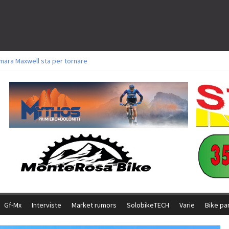
mara Maxwell sta per tornare
oli a Aldridge, Frei e Hutter. Argento per Zanotti tra gli Elite. Corvi fora ed 
torie per Ghibaudo, Grossmann e Gallis. Signorelli 5^ la migliore tra gli itali
ke della Brianza: l’ultima sfida agonistica di una leggendaria storia
l Team Relay firma il secondo argento azzurro a Monteceneri
Gf-Mx
Interviste
Market rumors
SolobikeTECH
Varie
Bike pa