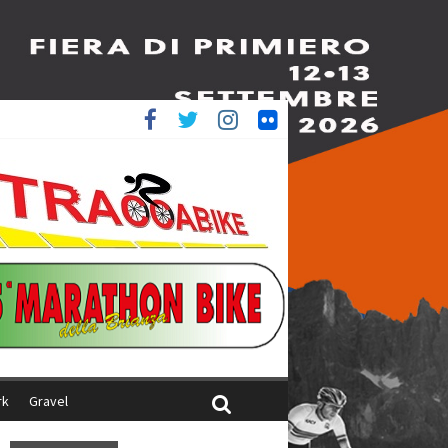
è 4^
ani
rk
Gravel