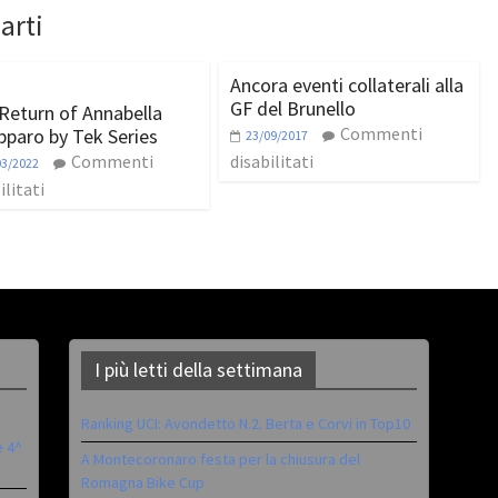
arti
Ancora eventi collaterali alla
GF del Brunello
Return of Annabella
Commenti
pparo by Tek Series
23/09/2017
Commenti
disabilitati
03/2022
ilitati
I più letti della settimana
Ranking UCI: Avondetto N.2. Berta e Corvi in Top10
è 4^
A Montecoronaro festa per la chiusura del
Romagna Bike Cup