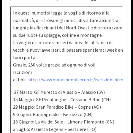
In questi numeri si legge la voglia di ritorno alla
normalità, di ritrovare gli amici, di visitare alcuni tra i
luoghi più affascinanti del Nord-Ovest e di scorrazzare
su due ruote su spiagge, colline e montagne.
La voglia di solcare sentieri da brivido, al fianco di
vecchi e nuovi avversari, di passare spensierati week end
fuori porta.
Grazie, 250 volte grazie ad ognuno di voi!
Iscrizioni
al link:
http://www.marathonbikecup.it/iscrizioni.html
27 Marzo: GF Muretto di Alassio – Alassio (SV)
15 Maggio: GF Pedalanghe – Cossano Belbo (CN)
29 Maggio: Gran Paradiso Bike – Cogne (AO)
5 Giugno: Rampignado – Bernezzo (CN)
18 Giugno: La Via del Sale – Limone Piemonte (CN)
3 Luglio: Assietta Legend – Sestriere (TO)