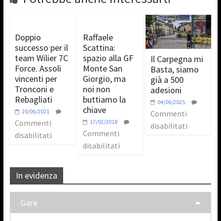
Doppio
Raffaele
successo per il
Scattina:
team Wilier 7C
spazio alla GF
Il Carpegna mi
Force. Assoli
Monte San
Basta, siamo
vincenti per
Giorgio, ma
già a 500
Tronconi e
noi non
adesioni
Rebagliati
buttiamo la
04/06/2025
chiave
20/06/2021
Commenti
Commenti
17/02/2018
disabilitati
Commenti
disabilitati
disabilitati
In evidenza
Gare