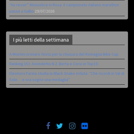
“Au revoir” Monselice in Rosa. Il campionato italiano marathon
passa a Gallio
29/07/2026
I più letti della settimana
A Montecoronaro festa per la chiusura del Romagna Bike Cup
Ranking UCI: Avondetto N.2. Berta e Corvi in Top10
Eleonora Farina studia la Black Snake iridata: “Che ricordi in Val di
Sole… e ora sogno una medaglia”