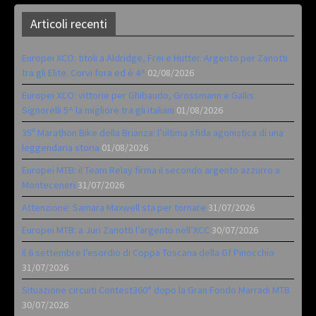
Articoli recenti
Europei XCO: titoli a Aldridge, Frei e Hutter. Argento per Zanotti
tra gli Elite. Corvi fora ed è 4^
02/08/2026
Europei XCO: vittorie per Ghibaudo, Grossmann e Gallis.
Signorelli 5^ la migliore tra gli italiani
01/08/2026
35ª Marathon Bike della Brianza: l’ultima sfida agonistica di una
leggendaria storia
01/08/2026
Europei MTB: il Team Relay firma il secondo argento azzurro a
Monteceneri
31/07/2026
Attenzione: Samara Maxwell sta per tornare
31/07/2026
Europei MTB: a Juri Zanotti l’argento nell’XCC
30/07/2026
Il 6 settembre l’esordio di Coppa Toscana della Gf Pinocchio
31/07/2026
Situazione circuiti Contest360° dopo la Gran Fondo Marradi MTB
30/07/2026