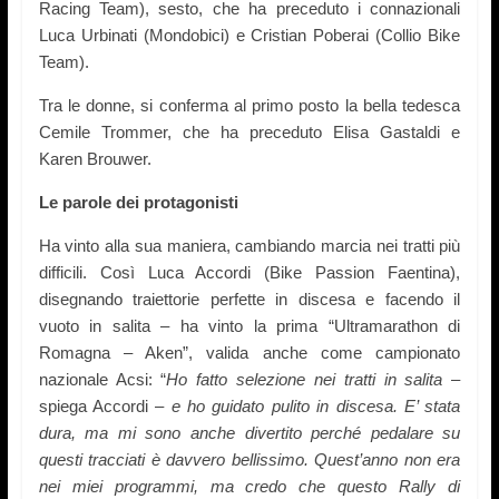
Racing Team), sesto, che ha preceduto i connazionali
Luca Urbinati (Mondobici) e Cristian Poberai (Collio Bike
Team).
Tra le donne, si conferma al primo posto la bella tedesca
Cemile Trommer, che ha preceduto Elisa Gastaldi e
Karen Brouwer.
Le parole dei protagonisti
Ha vinto alla sua maniera, cambiando marcia nei tratti più
difficili. Così Luca Accordi (Bike Passion Faentina),
disegnando traiettorie perfette in discesa e facendo il
vuoto in salita – ha vinto la prima “Ultramarathon di
Romagna – Aken”, valida anche come campionato
nazionale Acsi: “
Ho fatto selezione nei tratti in salita
–
spiega Accordi –
e ho guidato pulito in discesa. E’ stata
dura, ma mi sono anche divertito perché pedalare su
questi tracciati è davvero bellissimo. Quest’anno non era
nei miei programmi, ma credo che questo Rally di