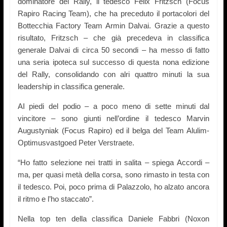
dominatore del Rally, il tedesco Felix Fritzsch (Focus
Rapiro Racing Team), che ha preceduto il portacolori del
Bottecchia Factory Team Armin Dalvai. Grazie a questo
risultato, Fritzsch – che già precedeva in classifica
generale Dalvai di circa 50 secondi – ha messo di fatto
una seria ipoteca sul successo di questa nona edizione
del Rally, consolidando con alri quattro minuti la sua
leadership in classifica generale.
AI piedi del podio – a poco meno di sette minuti dal
vincitore – sono giunti nell’ordine il tedesco Marvin
Augustyniak (Focus Rapiro) ed il belga del Team Alulim-
Optimusvastgoed Peter Verstraete.
“Ho fatto selezione nei tratti in salita – spiega Accordi –
ma, per quasi metà della corsa, sono rimasto in testa con
il tedesco. Poi, poco prima di Palazzolo, ho alzato ancora
il ritmo e l’ho staccato”.
Nella top ten della classifica Daniele Fabbri (Noxon