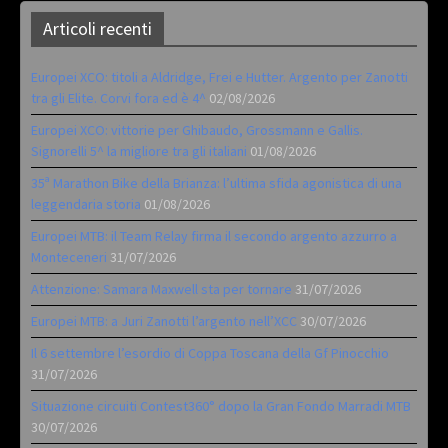
Articoli recenti
Europei XCO: titoli a Aldridge, Frei e Hutter. Argento per Zanotti
tra gli Elite. Corvi fora ed è 4^
02/08/2026
Europei XCO: vittorie per Ghibaudo, Grossmann e Gallis.
Signorelli 5^ la migliore tra gli italiani
01/08/2026
35ª Marathon Bike della Brianza: l’ultima sfida agonistica di una
leggendaria storia
01/08/2026
Europei MTB: il Team Relay firma il secondo argento azzurro a
Monteceneri
31/07/2026
Attenzione: Samara Maxwell sta per tornare
31/07/2026
Europei MTB: a Juri Zanotti l’argento nell’XCC
30/07/2026
Il 6 settembre l’esordio di Coppa Toscana della Gf Pinocchio
31/07/2026
Situazione circuiti Contest360° dopo la Gran Fondo Marradi MTB
30/07/2026