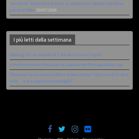
“Au revoir” Monselice in Rosa. Il campionato italiano marathon
passa a Gallio
29/07/2026
I più letti della settimana
Ranking UCI: Avondetto N.2. Berta e Corvi in Top10
A Montecoronaro festa per la chiusura del Romagna Bike Cup
Eleonora Farina studia la Black Snake iridata: “Che ricordi in Val di
Sole… e ora sogno una medaglia”