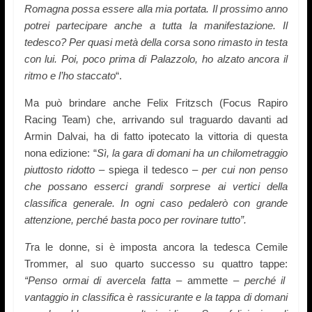
Romagna possa essere alla mia portata. Il prossimo anno
potrei partecipare anche a tutta la manifestazione. Il
tedesco? Per quasi metà della corsa sono rimasto in testa
con lui. Poi, poco prima di Palazzolo, ho alzato ancora il
ritmo e l’ho staccato
“.
Ma può brindare anche Felix Fritzsch (Focus Rapiro
Racing Team) che, arrivando sul traguardo davanti ad
Armin Dalvai, ha di fatto ipotecato la vittoria di questa
nona edizione: “
Sì, la gara di domani ha un chilometraggio
piuttosto ridotto
– spiega il tedesco –
per cui non penso
che possano esserci grandi sorprese ai vertici della
classifica generale. In ogni caso pedalerò con grande
attenzione, perché basta poco per rovinare tutto”.
T
ra le donne, si è imposta ancora la tedesca Cemile
Trommer, al suo quarto successo su quattro tappe:
“Penso ormai di avercela fatta –
ammette
– perché il
vantaggio in classifica è rassicurante e la tappa di domani