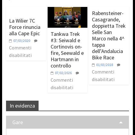
Rabensteiner-
Casagrande,
La Wilier 7C
doppietta Trek
Force rinuncia
Selle San
alla Cape Epic
Tankwa Trek
Marco nella 4^
#3: Seiwald e
07/03/2020
tappa
Cortinovis on-
Commenti
dell’Andalucia
fire, Seewald e
disabilitati
Bike Race
Hartmann in
controllo
01/03/2018
Commenti
07/02/2026
disabilitati
Commenti
disabilitati
In evidenza
Gare