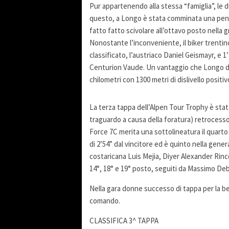
Pur appartenendo alla stessa “famiglia”, le 
questo, a Longo è stata comminata una penali
fatto fatto scivolare all’ottavo posto nella g
Nonostante l’inconveniente, il biker trentin
classificato, l’austriaco Daniel Geismayr, e
Centurion Vaude. Un vantaggio che Longo dov
chilometri con 1300 metri di dislivello positiv
La terza tappa dell’Alpen Tour Trophy è sta
traguardo a causa della foratura) retrocesso i
Force 7C merita una sottolineatura il quart
di 2’54” dal vincitore ed è quinto nella gener
costaricana Luis Mejia, Diyer Alexander Ri
14°, 18° e 19° posto, seguiti da Massimo Deb
Nella gara donne successo di tappa per la b
comando.
CLASSIFICA 3^ TAPPA