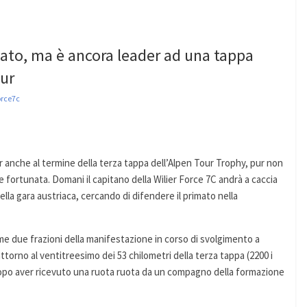
zato, ma è ancora leader ad una tappa
our
orce7c
 anche al termine della terza tappa dell’Alpen Tour Trophy, pur non
fortunata. Domani il capitano della Wilier Force 7C andrà a caccia
lla gara austriaca, cercando di difendere il primato nella
rime due frazioni della manifestazione in corso di svolgimento a
ttorno al ventitreesimo dei 53 chilometri della terza tappa (2200 i
to dopo aver ricevuto una ruota ruota da un compagno della formazione