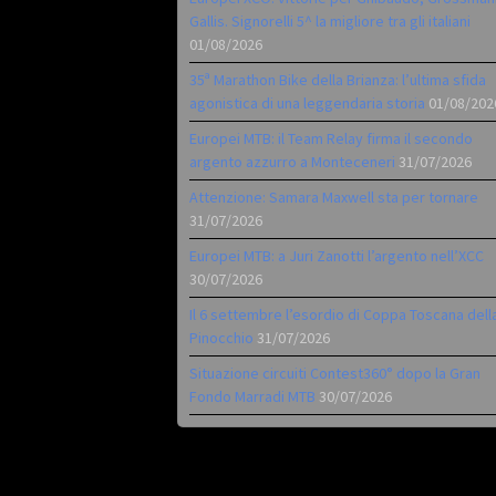
Gallis. Signorelli 5^ la migliore tra gli italiani
01/08/2026
35ª Marathon Bike della Brianza: l’ultima sfida
agonistica di una leggendaria storia
01/08/202
Europei MTB: il Team Relay firma il secondo
argento azzurro a Monteceneri
31/07/2026
Attenzione: Samara Maxwell sta per tornare
31/07/2026
Europei MTB: a Juri Zanotti l’argento nell’XCC
30/07/2026
Il 6 settembre l’esordio di Coppa Toscana dell
Pinocchio
31/07/2026
Situazione circuiti Contest360° dopo la Gran
Fondo Marradi MTB
30/07/2026