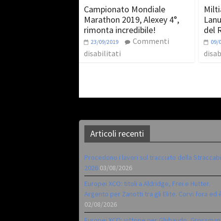
Campionato Mondiale
Milt
Marathon 2019, Alexey 4°,
Lanu
rimonta incredibile!
del 
Commenti
23/09/2019
09/
disabilitati
disab
Articoli recenti
Procedono i lavori sul tracciato della Straccab
2026
03/08/2026
Europei XCO: titoli a Aldridge, Frei e Hutter.
Argento per Zanotti tra gli Elite. Corvi fora ed 
02/08/2026
Europei XCO: vittorie per Ghibaudo, Grossman