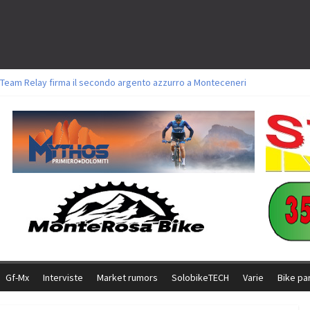
l Team Relay firma il secondo argento azzurro a Monteceneri
ori sul tracciato della Straccabike 2026
oli a Aldridge, Frei e Hutter. Argento per Zanotti tra gli Elite. Corvi fora ed 
ttorie per Ghibaudo, Grossmann e Gallis. Signorelli 5^ la migliore tra gli itali
ke della Brianza: l’ultima sfida agonistica di una leggendaria storia
Gf-Mx
Interviste
Market rumors
SolobikeTECH
Varie
Bike pa