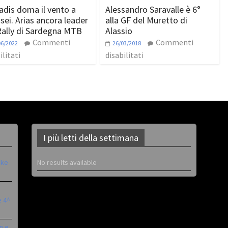
iadis doma il vento a
Alessandro Saravalle è 6°
sei. Arias ancora leader
alla GF del Muretto di
Rally di Sardegna MTB
Alassio
Commenti
Commenti
06/2022
26/03/2018
ilitati
disabilitati
I più letti della settimana
ike
No results available
è 4^
n e