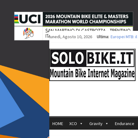
lunedì, Agosto 10, 2026
Ultima:
Europei MTB: i
Procedono i lav
Europei XCO: tit
Europei XCO: vi
35ª Marathon Bi
HOME
XCO
Gravity
Endurance