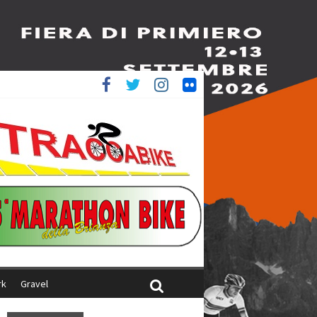
è 4^
ani
rk
Gravel