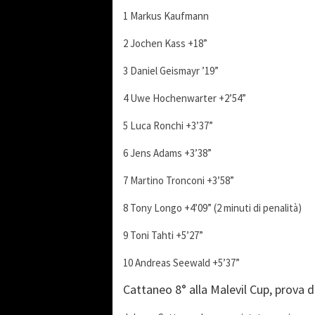
1 Markus Kaufmann
2 Jochen Kass +18”
3 Daniel Geismayr ’19”
4 Uwe Hochenwarter +2’54”
5 Luca Ronchi +3’37”
6 Jens Adams +3’38”
7 Martino Tronconi +3’58”
8 Tony Longo +4’09” (2 minuti di penalità)
9 Toni Tahti +5’27”
10 Andreas Seewald +5’37”
Cattaneo 8° alla Malevil Cup, prova 