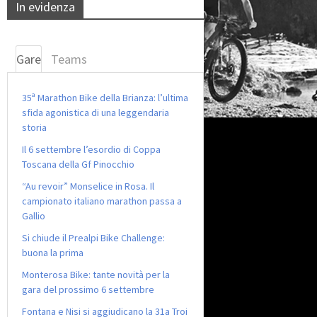
In evidenza
Gare
Teams
35ª Marathon Bike della Brianza: l’ultima
sfida agonistica di una leggendaria
storia
Il 6 settembre l’esordio di Coppa
Toscana della Gf Pinocchio
“Au revoir” Monselice in Rosa. Il
campionato italiano marathon passa a
Gallio
Si chiude il Prealpi Bike Challenge:
buona la prima
Monterosa Bike: tante novità per la
gara del prossimo 6 settembre
Fontana e Nisi si aggiudicano la 31a Troi