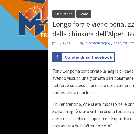
Endurance
Team
Longo fora e viene penaliz
dalla chiusura dell’Alpen T
,
,
09/06/2018
alpentour trophy
longo
wilierf
Condividi su Facebook
Tony Longo ha conservato la maglia di leader
avendo vissuto una giornata particolarmente 
del terzo successo successo della carriera ne
cronoscalata conclusiva.
Il biker trentino, che si era imposto nelle p
Schladming, è stato vittima di una foratura a
metri di dislivello da coprire) ed è riparti
costaricana della Wilier Force 7C.