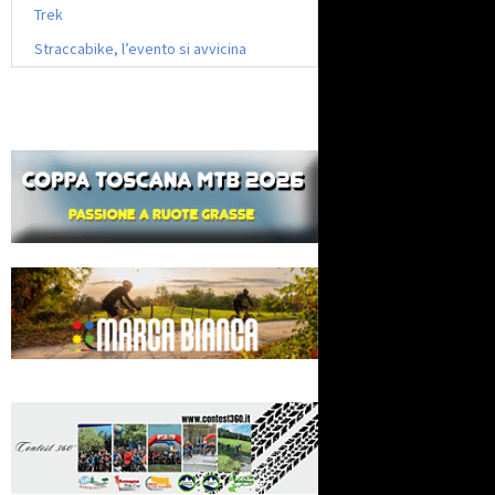
Trek
Straccabike, l’evento si avvicina