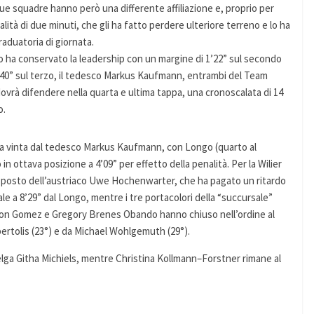
due squadre hanno però una differente affiliazione e, proprio per
tà di due minuti, che gli ha fatto perdere ulteriore terreno e lo ha
raduatoria di giornata.
o ha conservato la leadership con un margine di 1’22” sul secondo
 1’40” sul terzo, il tedesco Markus Kaufmann, entrambi del Team
rà difendere nella quarta e ultima tappa, una cronoscalata di 14
o.
ta vinta dal tedesco Markus Kaufmann, con Longo (quarto al
n ottava posizione a 4’09” per effetto della penalità. Per la Wilier
o posto dell’austriaco Uwe Hochenwarter, che ha pagato un ritardo
ale a 8’29” dal Longo, mentre i tre portacolori della “succursale”
ncon Gomez e Gregory Brenes Obando hanno chiuso nell’ordine al
ertolis (23°) e da Michael Wohlgemuth (29°).
elga Githa Michiels, mentre Christina Kollmann–Forstner rimane al