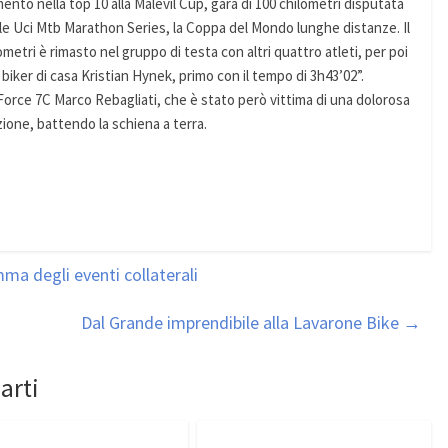
to nella top 10 alla Malevil Cup, gara di 100 chilometri disputata
elle Uci Mtb Marathon Series, la Coppa del Mondo lunghe distanze. Il
metri è rimasto nel gruppo di testa con altri quattro atleti, per poi
e biker di casa Kristian Hynek, primo con il tempo di 3h43’02”.
er Force 7C Marco Rebagliati, che è stato però vittima di una dolorosa
one, battendo la schiena a terra.
ma degli eventi collaterali
Dal Grande imprendibile alla Lavarone Bike
→
arti