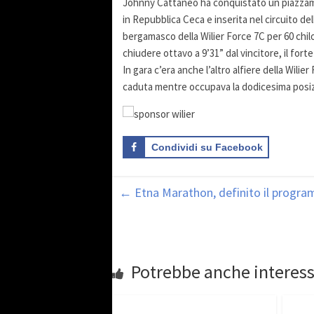
Johnny Cattaneo ha conquistato un piazzamen
in Repubblica Ceca e inserita nel circuito d
bergamasco della Wilier Force 7C per 60 chilo
chiudere ottavo a 9’31” dal vincitore, il fort
In gara c’era anche l’altro alfiere della Wili
caduta mentre occupava la dodicesima posizi
Condividi su Facebook
←
Etna Marathon, definito il program
Potrebbe anche interess