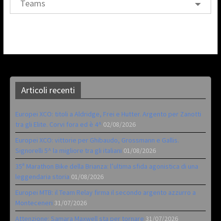
Teams
Articoli recenti
Europei XCO: titoli a Aldridge, Frei e Hutter. Argento per Zanotti
tra gli Elite. Corvi fora ed è 4^
02/08/2026
Europei XCO: vittorie per Ghibaudo, Grossmann e Gallis.
Signorelli 5^ la migliore tra gli italiani
01/08/2026
35ª Marathon Bike della Brianza: l’ultima sfida agonistica di una
leggendaria storia
01/08/2026
Europei MTB: il Team Relay firma il secondo argento azzurro a
Monteceneri
31/07/2026
Attenzione: Samara Maxwell sta per tornare
31/07/2026