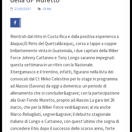
21/03/2017
Gf-Mx
Rientrati dal ritiro in Costa Rica e dalla positiva esperienza a
&laquo;El Reto del Quetzal&raquo;, corsa a tappe a coppie
brillantemente vinta in Guatemala, i due capitani della Wilier
Force Johnny Cattaneo e Tony Longo saranno impegnati
questa settimana in un ritiro con la Nazionale.
Il bergamasco e il trentino, infatti, figurano nella lista dei
convocati dal Ct Mirko Celestino per lo stage in programma
ad Alassio (Savona) da oggi a domenica: un periodo di
allenamento che si concluder&agrave; con la partecipazione
alla Gran Fondo Muretto, proprio ad Alassio.La gara del 26
marzo, che per la Wilier Force vedr&agrave; al via anche
Marco Rebagliati, segner&agrave; il debutto stagionale
italiano di Longo e Cattaneo, con quest’ultimo che sogna di
concedere il bis dopo il successo dello scorso anno, forte