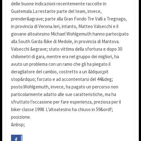
delle buone indicazioni recentemente raccolte in
Guatemala.La restante parte del team, invece,
prender&agrave; parte alla Gran Fondo Tre Valli a Tregnago,
in provincia di Verona.Ieri, intanto, Matteo Valsecchi e il
giovane altoatesino Michael Wohlgemuth hanno partecipato
alla South Garda Bike di Medole, in provincia di Mantova.
Valsecchi &egrave; stato vittima della sfortuna e dopo 30
chilometri di gara, mentre era nel gruppo dei migliori, ha
avuto un problema con un ramo che gli ha piegato il
deragliatore del cambio, costretto a un &ldquo;pit
stop&rdquo; forzato e ad accontentarsi del 44&deg;
posto.Wohlgemuth, invece, ha pagato un percorso non
particolarmente adatto alle sue caratteristiche, ma ha
sfruttato l’occasione per fare esperienza, preziosa per il
biker classe 1998. L’altoatesino ha chiuso in 59&ordf;
posizione.
&nbsp;