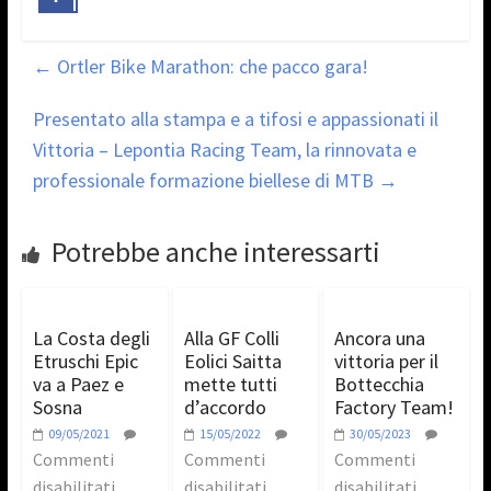
←
Ortler Bike Marathon: che pacco gara!
Presentato alla stampa e a tifosi e appassionati il
Vittoria – Lepontia Racing Team, la rinnovata e
professionale formazione biellese di MTB
→
Potrebbe anche interessarti
La Costa degli
Alla GF Colli
Ancora una
Etruschi Epic
Eolici Saitta
vittoria per il
va a Paez e
mette tutti
Bottecchia
Sosna
d’accordo
Factory Team!
09/05/2021
15/05/2022
30/05/2023
Commenti
Commenti
Commenti
disabilitati
disabilitati
disabilitati