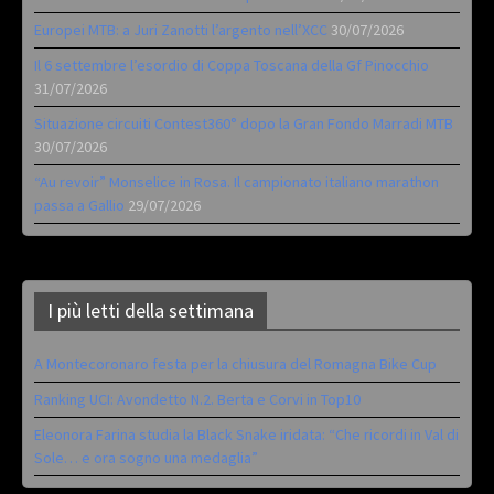
Europei MTB: a Juri Zanotti l’argento nell’XCC
30/07/2026
Il 6 settembre l’esordio di Coppa Toscana della Gf Pinocchio
31/07/2026
Situazione circuiti Contest360° dopo la Gran Fondo Marradi MTB
30/07/2026
“Au revoir” Monselice in Rosa. Il campionato italiano marathon
passa a Gallio
29/07/2026
I più letti della settimana
A Montecoronaro festa per la chiusura del Romagna Bike Cup
Ranking UCI: Avondetto N.2. Berta e Corvi in Top10
Eleonora Farina studia la Black Snake iridata: “Che ricordi in Val di
Sole… e ora sogno una medaglia”