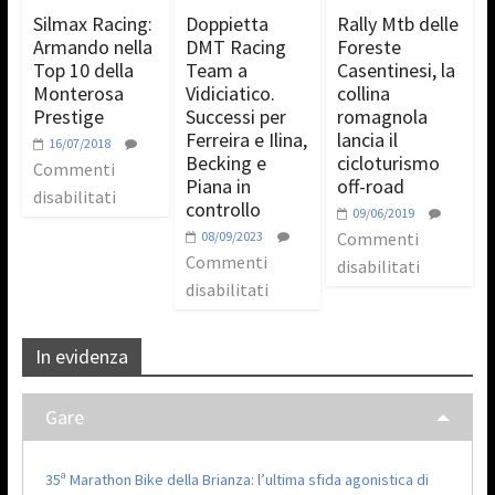
Silmax Racing:
Doppietta
Rally Mtb delle
Armando nella
DMT Racing
Foreste
Top 10 della
Team a
Casentinesi, la
Monterosa
Vidiciatico.
collina
Prestige
Successi per
romagnola
Ferreira e Ilina,
lancia il
16/07/2018
Becking e
cicloturismo
Commenti
Piana in
off-road
disabilitati
controllo
09/06/2019
08/09/2023
Commenti
Commenti
disabilitati
disabilitati
In evidenza
Gare
35ª Marathon Bike della Brianza: l’ultima sfida agonistica di