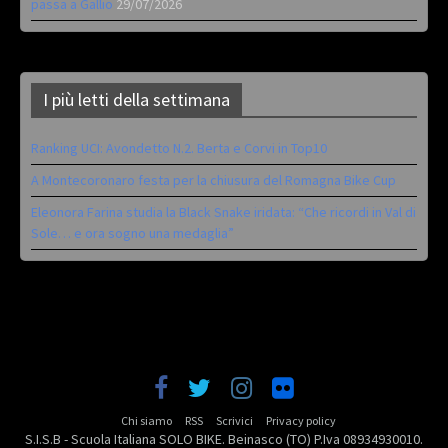
passa a Gallio
29/07/2026
I più letti della settimana
Ranking UCI: Avondetto N.2. Berta e Corvi in Top10
A Montecoronaro festa per la chiusura del Romagna Bike Cup
Eleonora Farina studia la Black Snake iridata: “Che ricordi in Val di
Sole… e ora sogno una medaglia”
Chi siamo
RSS
Scrivici
Privacy policy
S.I.S.B - Scuola Italiana SOLO BIKE. Beinasco (TO) P.Iva 08934930010.