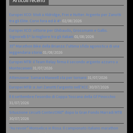
Articoli recenti
Europei XCO: titoli a Aldridge, Frei e Hutter. Argento per Zanotti
tra gli Elite. Corvi fora ed è 4^
02/08/2026
Europei XCO: vittorie per Ghibaudo, Grossmann e Gallis.
Signorelli 5^ la migliore tra gli italiani
01/08/2026
35ª Marathon Bike della Brianza: l’ultima sfida agonistica di una
leggendaria storia
01/08/2026
Europei MTB: il Team Relay firma il secondo argento azzurro a
Monteceneri
31/07/2026
Attenzione: Samara Maxwell sta per tornare
31/07/2026
Europei MTB: a Juri Zanotti l’argento nell’XCC
30/07/2026
Il 6 settembre l’esordio di Coppa Toscana della Gf Pinocchio
31/07/2026
Situazione circuiti Contest360° dopo la Gran Fondo Marradi MTB
30/07/2026
“Au revoir” Monselice in Rosa. Il campionato italiano marathon