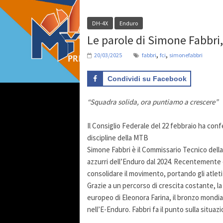
DH-4X
Enduro
Le parole di Simone Fabbri
,
,
20/03/2025
fabbri
fci
simonefabbri
Condividi su Facebook
“Squadra solida, ora puntiamo a crescere”
Il Consiglio Federale del 22 febbraio ha con
discipline della MTB
Simone Fabbri è il Commissario Tecnico della 
azzurri dell’Enduro dal 2024. Recentemente 
consolidare il movimento, portando gli atleti 
Grazie a un percorso di crescita costante, la di
europeo di Eleonora Farina, il bronzo mondial
nell’E-Enduro. Fabbri fa il punto sulla situazio