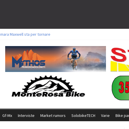
amara Maxwell sta per tornare
toli a Aldridge, Frei e Hutter. Argento per Zanotti tra gli Elite. Corvi fora ed 
ttorie per Ghibaudo, Grossmann e Gallis. Signorelli 5^ la migliore tra gli ital
ike della Brianza: l’ultima sfida agonistica di una leggendaria storia
l Team Relay firma il secondo argento azzurro a Monteceneri
Gf-Mx
Interviste
Market rumors
SolobikeTECH
Varie
Bike pa