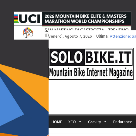
venerdì, Agosto 7, 2026
Ultima:
Attenzione: S
Europei XCO: ti
Europei XCO: vi
35ª Marathon B
Europei MTB: i
HOME
XCO
Gravity
Endurance