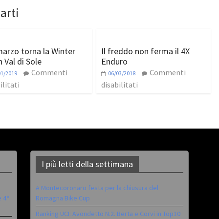
arti
 marzo torna la Winter
Il freddo non ferma il 4X
 Val di Sole
Enduro
Commenti
Commenti
01/2019
06/03/2018
ilitati
disabilitati
I più letti della settimana
A Montecoronaro festa per la chiusura del
è 4^
Romagna Bike Cup
Ranking UCI: Avondetto N.2. Berta e Corvi in Top10