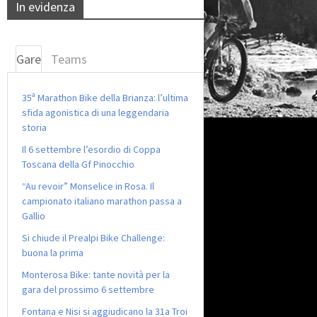
In evidenza
Gare
Teams
35ª Marathon Bike della Brianza: l’ultima
sfida agonistica di una leggendaria
storia
Il 6 settembre l’esordio di Coppa
Toscana della Gf Pinocchio
“Au revoir” Monselice in Rosa. Il
campionato italiano marathon passa a
Gallio
Si chiude il Prealpi Bike Challenge:
buona la prima
Monterosa Bike: tante novità per la
gara del prossimo 6 settembre
Fontana e Nisi si aggiudicano la 31a Troi