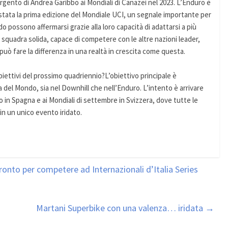
’argento di Andrea Garibbo ai Mondiali di Canazei nel 2023. L’Enduro è
stata la prima edizione del Mondiale UCI, un segnale importante per
do possono affermarsi grazie alla loro capacità di adattarsi a più
na squadra solida, capace di competere con le altre nazioni leader,
può fare la differenza in una realtà in crescita come questa.
obiettivi del prossimo quadriennio?L’obiettivo principale è
pa del Mondo, sia nel Downhill che nell’Enduro. L’intento è arrivare
to in Spagna e ai Mondiali di settembre in Svizzera, dove tutte le
n un unico evento iridato.
to per competere ad Internazionali d’Italia Series
Martani Superbike con una valenza… iridata
→