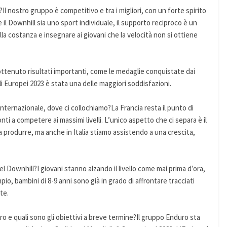
ll?Il nostro gruppo è competitivo e tra i migliori, con un forte spirito
 il Downhill sia uno sport individuale, il supporto reciproco è un
la costanza e insegnare ai giovani che la velocità non si ottiene
ottenuto risultati importanti, come le medaglie conquistate dai
agli Europei 2023 è stata una delle maggiori soddisfazioni.
internazionale, dove ci collochiamo?La Francia resta il punto di
ti a competere ai massimi livelli. L’unico aspetto che ci separa è il
a produrre, ma anche in Italia stiamo assistendo a una crescita,
el Downhill?I giovani stanno alzando il livello come mai prima d’ora,
o, bambini di 8-9 anni sono già in grado di affrontare tracciati
te.
ro e quali sono gli obiettivi a breve termine?Il gruppo Enduro sta