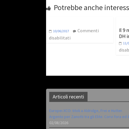
Potrebbe anche interess
Il 9
Commenti
10/06/2017
DH in
disabilitati
11/
disab
Articoli recenti
Europei XCO: titoli a Aldridge, Frei e Hutter.
Argento per Zanotti tra gli Elite. Corvi fora ed 
02/08/2026