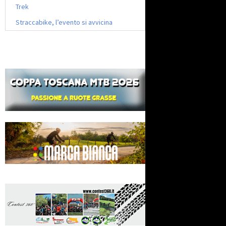
Trek
Straccabike, l’evento si avvicina