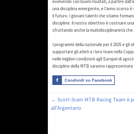
evolvendo con buoni risultati, a partire dall
una disciplina emergente, e l’anno scorso è 
il futuro. I giovani talenti che stiamo forman
discipline. Il nostro obiettivo è costruire u
sfruttando anche la multidisciplinarietà che 
I programmi della nazionale per il 2025 e gli 
supportare gli atleti e i loro team nella Cop
nelle migliori condizioni agli Europei di agos
discipline della MTB saranno rappresentate i
Condividi su Facebook
←
Scott-Sram MTB Racing Team è pron
all’Argentario