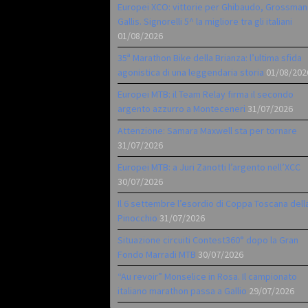
Europei XCO: vittorie per Ghibaudo, Grossman
Gallis. Signorelli 5^ la migliore tra gli italiani
01/08/2026
35ª Marathon Bike della Brianza: l’ultima sfida
agonistica di una leggendaria storia
01/08/202
Europei MTB: il Team Relay firma il secondo
argento azzurro a Monteceneri
31/07/2026
Attenzione: Samara Maxwell sta per tornare
31/07/2026
Europei MTB: a Juri Zanotti l’argento nell’XCC
30/07/2026
Il 6 settembre l’esordio di Coppa Toscana dell
Pinocchio
31/07/2026
Situazione circuiti Contest360° dopo la Gran
Fondo Marradi MTB
30/07/2026
“Au revoir” Monselice in Rosa. Il campionato
italiano marathon passa a Gallio
29/07/2026