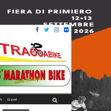
è 4^
iani
rk
Gravel