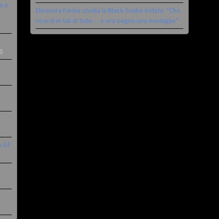
n e
Eleonora Farina studia la Black Snake iridata: “Che
ricordi in Val di Sole… e ora sogno una medaglia”
6
a Gf