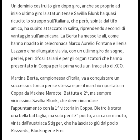
Un dominio costruito giro dopo giro, anche se proprio ad
inizio ultimo giro la statunitense Savillia Blunk ha quasi
ricucito lo strappo sull’italiana, che però, spinta dal tifo
amico, ha subito attaccato in salita, riprendendo secondi di
vantaggio sull’americana. La Berta ha messo le ali, come
hanno ribadito in telecronaca Marco Aurelio Fontana e Ilenia
Lazzaro e ha allungato via via, con un ultimo giro da sogno,
per lei, per i tifosi italiani e per gli organizzatori che hanno
presentato in Coppa per la prima volta un tracciato di XCO.
Martina Berta, campionessa d’Italia, va a conquistare un
successo storico per se stessa e per il marchio riportato in
Coppa da Maxime Marotte. Battuta e 2^, ma sempre
vicinissima Savillia Blunk, che deve rimandare
l’appuntamento con la 1^ vittoria in Coppa. Dietro è stata
una bella battaglia, ma solo per il 3° posto, a circa un minuto,
vinta dall’austriaca Stigger, che ha lasciato giù dal podio
Rissveds, Blockinger e Frei.