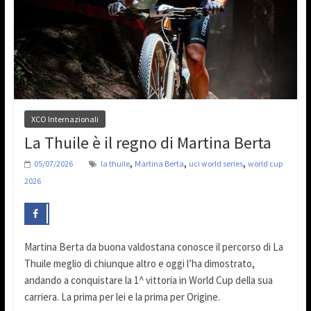
XCO Internazionali
La Thuile è il regno di Martina Berta
,
,
,
05/07/2026
la thuile
Martina Berta
uci world series
world cup
2026
Martina Berta da buona valdostana conosce il percorso di La
Thuile meglio di chiunque altro e oggi l’ha dimostrato,
andando a conquistare la 1^ vittoria in World Cup della sua
carriera. La prima per lei e la prima per Origine.