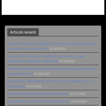
Articoli recenti
Europei XCO: titoli a Aldridge, Frei e Hutter. Argento per Zanotti
tra gli Elite. Corvi fora ed è 4^
02/08/2026
Europei XCO: vittorie per Ghibaudo, Grossmann e Gallis.
Signorelli 5^ la migliore tra gli italiani
01/08/2026
35ª Marathon Bike della Brianza: l’ultima sfida agonistica di una
leggendaria storia
01/08/2026
Europei MTB: il Team Relay firma il secondo argento azzurro a
Monteceneri
31/07/2026
Attenzione: Samara Maxwell sta per tornare
31/07/2026
Europei MTB: a Juri Zanotti l’argento nell’XCC
30/07/2026