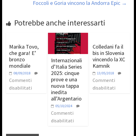
Foccoli e Goria vincono la Andorra Epic
→
Potrebbe anche interessarti
Marika Tovo,
Colledani fa il
che gara! E’
bis in Slovenia
bronzo
vincendo la XC
Internazionali
mondiale
Kamnik
d’Italia Series
2025: cinque
08/09/2018
13/05/2018
prove e una
Commenti
Commenti
nuova tappa
disabilitati
disabilitati
inedita
all’Argentario
05/10/2024
Commenti
disabilitati