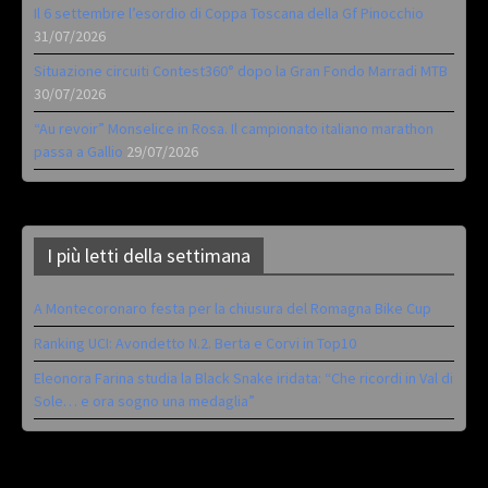
Il 6 settembre l’esordio di Coppa Toscana della Gf Pinocchio
31/07/2026
Situazione circuiti Contest360° dopo la Gran Fondo Marradi MTB
30/07/2026
“Au revoir” Monselice in Rosa. Il campionato italiano marathon
passa a Gallio
29/07/2026
I più letti della settimana
A Montecoronaro festa per la chiusura del Romagna Bike Cup
Ranking UCI: Avondetto N.2. Berta e Corvi in Top10
Eleonora Farina studia la Black Snake iridata: “Che ricordi in Val di
Sole… e ora sogno una medaglia”