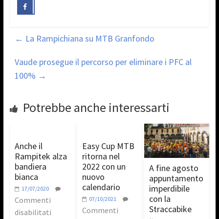
←
La Rampichiana su MTB Granfondo
Vaude prosegue il percorso per eliminare i PFC al
100%
→
Potrebbe anche interessarti
Anche il
Easy Cup MTB
Rampitek alza
ritorna nel
bandiera
2022 con un
A fine agosto
bianca
nuovo
appuntamento
calendario
imperdibile
17/07/2020
con la
Commenti
07/10/2021
Straccabike
Commenti
disabilitati