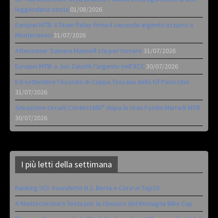
leggendaria storia
01/08/2026
Europei MTB: il Team Relay firma il secondo argento azzurro a
Monteceneri
31/07/2026
Attenzione: Samara Maxwell sta per tornare
31/07/2026
Europei MTB: a Juri Zanotti l’argento nell’XCC
30/07/2026
Il 6 settembre l’esordio di Coppa Toscana della Gf Pinocchio
31/07/2026
Situazione circuiti Contest360° dopo la Gran Fondo Marradi MTB
30/07/2026
I più letti della settimana
Ranking UCI: Avondetto N.2. Berta e Corvi in Top10
A Montecoronaro festa per la chiusura del Romagna Bike Cup