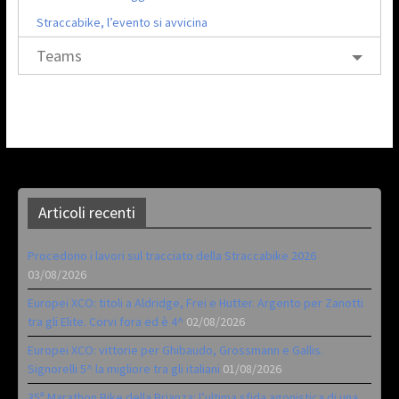
Straccabike, l’evento si avvicina
Teams
Articoli recenti
Procedono i lavori sul tracciato della Straccabike 2026
03/08/2026
Europei XCO: titoli a Aldridge, Frei e Hutter. Argento per Zanotti
tra gli Elite. Corvi fora ed è 4^
02/08/2026
Europei XCO: vittorie per Ghibaudo, Grossmann e Gallis.
Signorelli 5^ la migliore tra gli italiani
01/08/2026
35ª Marathon Bike della Brianza: l’ultima sfida agonistica di una