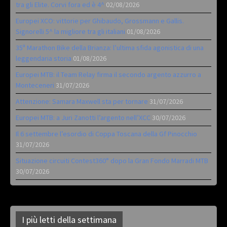
tra gli Elite. Corvi fora ed è 4^
02/08/2026
Europei XCO: vittorie per Ghibaudo, Grossmann e Gallis.
Signorelli 5^ la migliore tra gli italiani
01/08/2026
35ª Marathon Bike della Brianza: l’ultima sfida agonistica di una
leggendaria storia
01/08/2026
Europei MTB: il Team Relay firma il secondo argento azzurro a
Monteceneri
31/07/2026
Attenzione: Samara Maxwell sta per tornare
31/07/2026
Europei MTB: a Juri Zanotti l’argento nell’XCC
30/07/2026
Il 6 settembre l’esordio di Coppa Toscana della Gf Pinocchio
31/07/2026
Situazione circuiti Contest360° dopo la Gran Fondo Marradi MTB
30/07/2026
I più letti della settimana