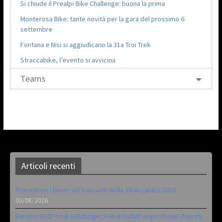
Si chiude il Prealpi Bike Challenge: buona la prima
Monterosa Bike: tante novità per la gara del prossimo 6
settembre
Fontana e Nisi si aggiudicano la 31a Troi Trek
Straccabike, l’evento si avvicina
Teams
Articoli recenti
Procedono i lavori sul tracciato della Straccabike 2026
03/08/2026
Europei XCO: titoli a Aldridge, Frei e Hutter. Argento per Zanotti