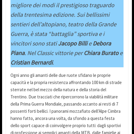
migliore dei modi il prestigioso traguardo
della trentesima edizione. Sui bellissimi
sentieri dell’altopiano, teatro della Grande
Guerra, è stata “battaglia” sportiva e i
vincitori sono stati
Jacopo Billi
e
Debora
Piana
.
Nel Classic vittorie per
Chiara Burato
e
Cristian Bernardi
.
Ogni anno gli amanti delle due ruote sfidano le proprie
capacità e la propria resistenza affrontando 100 km di strade
sterrate nel bel mezzo della natura e della storia del
Trentino. Due tracciati che ripercorrono la viabilità militare
della Prima Guerra Mondiale, passando accanto ai resti di 7
possenti forti bellici. I panorami mozzafiato dell’Alpe Cimbra
hanno fatto, ancora una volta, da sfondo a questa festa
dello sport capace di coinvolgere proprio tutti: dagli sportivi
di professione ai semplici amanti della MTB, dalle famiglie ai