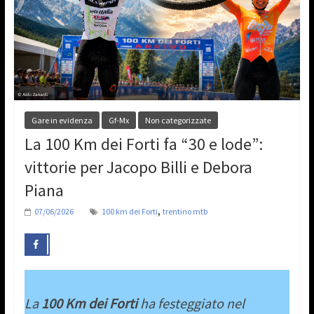
Gare in evidenza
Gf-Mx
Non categorizzate
La 100 Km dei Forti fa “30 e lode”:
vittorie per Jacopo Billi e Debora
Piana
,
07/06/2026
100 km dei Forti
trentino mtb
La
100 Km dei Forti
ha festeggiato nel