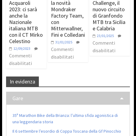
Acquaroli
la novità
Challenge, il
2023: ci sarà
Mondraker
nuovo circuito
anche la
Factory Team,
di Granfondo
Nazionale
con
MTB tra Sicilia
italiana MTB
Mitterwallner,
e Calabria
con il CT Mirko
Fini e Colledani
23/01/2025
Celestino
31/01/2025
Commenti
12/09/2023
Commenti
disabilitati
Commenti
disabilitati
disabilitati
In evidenza
Gare
35ª Marathon Bike della Brianza: l’ultima sfida agonistica di
una leggendaria storia
Il 6 settembre l’esordio di Coppa Toscana della Gf Pinocchio