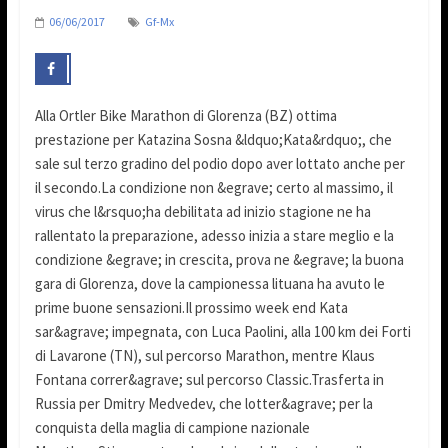
06/06/2017
Gf-Mx
Alla Ortler Bike Marathon di Glorenza (BZ) ottima
prestazione per Katazina Sosna &ldquo;Kata&rdquo;, che
sale sul terzo gradino del podio dopo aver lottato anche per
il secondo.La condizione non &egrave; certo al massimo, il
virus che l&rsquo;ha debilitata ad inizio stagione ne ha
rallentato la preparazione, adesso inizia a stare meglio e la
condizione &egrave; in crescita, prova ne &egrave; la buona
gara di Glorenza, dove la campionessa lituana ha avuto le
prime buone sensazioni.Il prossimo week end Kata
sar&agrave; impegnata, con Luca Paolini, alla 100 km dei Forti
di Lavarone (TN), sul percorso Marathon, mentre Klaus
Fontana correr&agrave; sul percorso Classic.Trasferta in
Russia per Dmitry Medvedev, che lotter&agrave; per la
conquista della maglia di campione nazionale