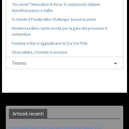
“Au revoir” Monselice in Rosa. Il campionato italiano
marathon passa a Gallio
Si chiude il Prealpi Bike Challenge: buona la prima
Monterosa Bike: tante novità per la gara del prossimo 6
settembre
Fontana e Nisi si aggiudicano la 31a Troi Trek
Straccabike, l’evento si avvicina
Teams
Articoli recenti
Procedono i lavori sul tracciato della Straccabike 2026