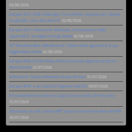
03/08/2026
Europei XCO: titoli a Aldridge, Frei e Hutter. Argento per Zanotti
tra gli Elite. Corvi fora ed è 4^
02/08/2026
Europei XCO: vittorie per Ghibaudo, Grossmann e Gallis.
Signorelli 5^ la migliore tra gli italiani
01/08/2026
35ª Marathon Bike della Brianza: l’ultima sfida agonistica di una
leggendaria storia
01/08/2026
Europei MTB: il Team Relay firma il secondo argento azzurro a
Monteceneri
31/07/2026
Attenzione: Samara Maxwell sta per tornare
31/07/2026
Europei MTB: a Juri Zanotti l’argento nell’XCC
30/07/2026
Il 6 settembre l’esordio di Coppa Toscana della Gf Pinocchio
31/07/2026
Situazione circuiti Contest360° dopo la Gran Fondo Marradi MTB
30/07/2026