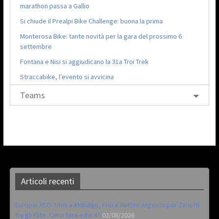
marathon passa a Gallio
Si chiude il Prealpi Bike Challenge: buona la prima
Monterosa Bike: tante novità per la gara del prossimo 6
settembre
Fontana e Nisi si aggiudicano la 31a Troi Trek
Straccabike, l’evento si avvicina
Teams
Articoli recenti
Europei XCO: titoli a Aldridge, Frei e Hutter. Argento per Zanotti
tra gli Elite. Corvi fora ed è 4^
02/08/2026