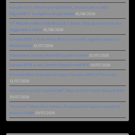
Europei XCO: vittorie per Ghibaudo, Grossmann e Gallis.
Signorelli 5^ la migliore tra gli italiani
01/08/2026
35ª Marathon Bike della Brianza: l’ultima sfida agonistica di una
leggendaria storia
01/08/2026
Europei MTB: il Team Relay firma il secondo argento azzurro a
Monteceneri
31/07/2026
Attenzione: Samara Maxwell sta per tornare
31/07/2026
Europei MTB: a Juri Zanotti l’argento nell’XCC
30/07/2026
Il 6 settembre l’esordio di Coppa Toscana della Gf Pinocchio
31/07/2026
Situazione circuiti Contest360° dopo la Gran Fondo Marradi MTB
30/07/2026
“Au revoir” Monselice in Rosa. Il campionato italiano marathon
passa a Gallio
29/07/2026