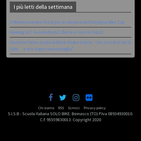
I più letti della settimana
A Montecoronaro festa per la chiusura del Romagna Bike Cup
Ranking UCI: Avondetto N.2. Berta e Corvi in Top10
Eleonora Farina studia la Black Snake iridata: “Che ricordi in Val di
Sole… e ora sogno una medaglia”
Chi siamo
RSS
Scrivici
Privacy policy
S.I.S.B - Scuola Italiana SOLO BIKE. Beinasco (TO) P.Iva 08934930010.
C.f. 95559830013. Copyright 2020