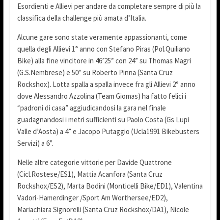
Esordienti e Allievi per andare da completare sempre di più la
classifica della challenge più amata d’Italia.
Alcune gare sono state veramente appassionanti, come
quella degli Allievi 1° anno con Stefano Piras (Pol.Quiliano
Bike) alla fine vincitore in 46’25” con 24” su Thomas Magri
(G.S.Nembrese) e 50” su Roberto Pinna (Santa Cruz
Rockshox). Lotta spalla a spalla invece fra gli Allievi 2° anno
dove Alessandro Azzolina (Team Giomas) ha fatto felici i
“padroni di casa” aggiudicandosi la gara nel finale
guadagnandosi i metri sufficienti su Paolo Costa (Gs Lupi
Valle d’Aosta) a 4” e Jacopo Putaggio (Ucla1991 Bikebusters
Servizi) a 6”.
Nelle altre categorie vittorie per Davide Quattrone
(Cicl.Rostese/ES1), Mattia Acanfora (Santa Cruz
Rockshox/ES2), Marta Bodini (Monticelli Bike/ED1), Valentina
Vadori-Hamerdinger /Sport Am Worthersee/ED2),
Mariachiara Signorelli (Santa Cruz Rockshox/DA1), Nicole