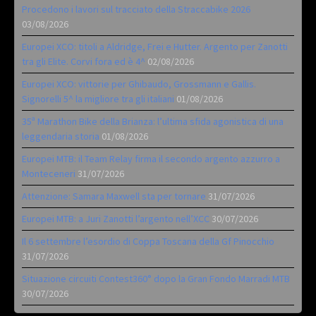
Procedono i lavori sul tracciato della Straccabike 2026
03/08/2026
Europei XCO: titoli a Aldridge, Frei e Hutter. Argento per Zanotti
tra gli Elite. Corvi fora ed è 4^
02/08/2026
Europei XCO: vittorie per Ghibaudo, Grossmann e Gallis.
Signorelli 5^ la migliore tra gli italiani
01/08/2026
35ª Marathon Bike della Brianza: l’ultima sfida agonistica di una
leggendaria storia
01/08/2026
Europei MTB: il Team Relay firma il secondo argento azzurro a
Monteceneri
31/07/2026
Attenzione: Samara Maxwell sta per tornare
31/07/2026
Europei MTB: a Juri Zanotti l’argento nell’XCC
30/07/2026
Il 6 settembre l’esordio di Coppa Toscana della Gf Pinocchio
31/07/2026
Situazione circuiti Contest360° dopo la Gran Fondo Marradi MTB
30/07/2026