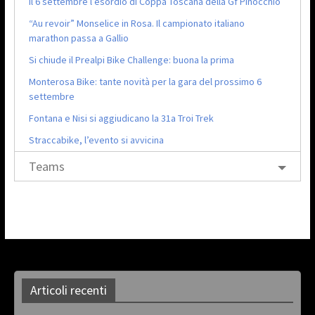
Il 6 settembre l’esordio di Coppa Toscana della Gf Pinocchio
“Au revoir” Monselice in Rosa. Il campionato italiano
marathon passa a Gallio
Si chiude il Prealpi Bike Challenge: buona la prima
Monterosa Bike: tante novità per la gara del prossimo 6
settembre
Fontana e Nisi si aggiudicano la 31a Troi Trek
Straccabike, l’evento si avvicina
Teams
Articoli recenti