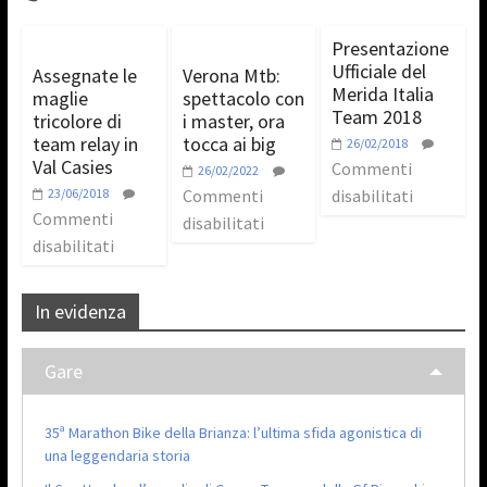
Presentazione
Ufficiale del
Assegnate le
Verona Mtb:
Merida Italia
maglie
spettacolo con
Team 2018
tricolore di
i master, ora
team relay in
tocca ai big
26/02/2018
Val Casies
Commenti
26/02/2022
23/06/2018
Commenti
disabilitati
Commenti
disabilitati
disabilitati
In evidenza
Gare
35ª Marathon Bike della Brianza: l’ultima sfida agonistica di
una leggendaria storia