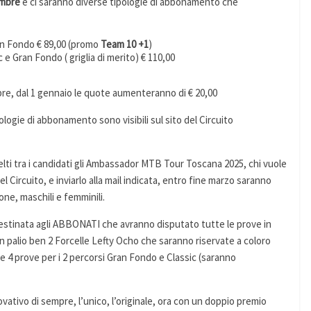
embre
e ci saranno diverse tipologie di abbonamento che
an Fondo € 89,00 (promo
Team 10 +1
)
 e Gran Fondo ( griglia di merito) € 110,00
mbre, dal 1 gennaio le quote aumenteranno di € 20,00
ologie di abbonamento sono visibili sul sito del Circuito
lti tra i candidati gli Ambassador MTB Tour Toscana 2025, chi vuole
el Circuito, e inviarlo alla mail indicata, entro fine marzo saranno
ne, maschili e femminili.
stinata agli ABBONATI che avranno disputato tutte le prove in
n palio ben 2 Forcelle Lefty Ocho che saranno riservate a coloro
 le 4 prove per i 2 percorsi Gran Fondo e Classic (saranno
ovativo di sempre, l’unico, l’originale, ora con un doppio premio