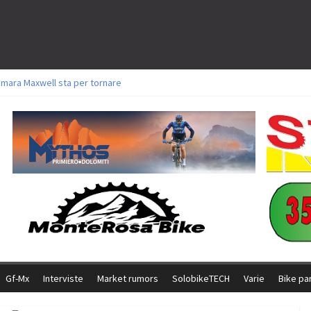
amara Maxwell sta per tornare
toli a Aldridge, Frei e Hutter. Argento per Zanotti tra gli Elite. Corvi fora ed 
ttorie per Ghibaudo, Grossmann e Gallis. Signorelli 5^ la migliore tra gli ital
ike della Brianza: l’ultima sfida agonistica di una leggendaria storia
l Team Relay firma il secondo argento azzurro a Monteceneri
Gf-Mx
Interviste
Market rumors
SolobikeTECH
Varie
Bike pa