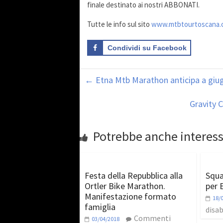
finale destinato ai nostri ABBONATI.
Tutte le info sul sito
www.mtbtourtoscana.
Condividi su Facebook
←
Etna Mtb Marathon anticipa a giu
Gravity C
Potrebbe anche interess
Festa della Repubblica alla
Squa
Ortler Bike Marathon.
per 
Manifestazione formato
18/
famiglia
disab
Commenti
03/04/2018