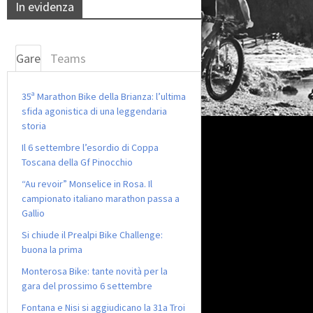
In evidenza
Gare
Teams
35ª Marathon Bike della Brianza: l’ultima
sfida agonistica di una leggendaria
storia
Il 6 settembre l’esordio di Coppa
Toscana della Gf Pinocchio
“Au revoir” Monselice in Rosa. Il
campionato italiano marathon passa a
Gallio
Si chiude il Prealpi Bike Challenge:
buona la prima
Monterosa Bike: tante novità per la
gara del prossimo 6 settembre
Fontana e Nisi si aggiudicano la 31a Troi