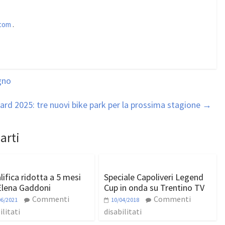
com
.
gno
ard 2025: tre nuovi bike park per la prossima stagione
→
arti
lifica ridotta a 5 mesi
Speciale Capoliveri Legend
Elena Gaddoni
Cup in onda su Trentino TV
Commenti
Commenti
06/2021
10/04/2018
ilitati
disabilitati