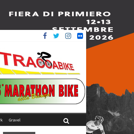
è 4^
iani
rk
Gravel