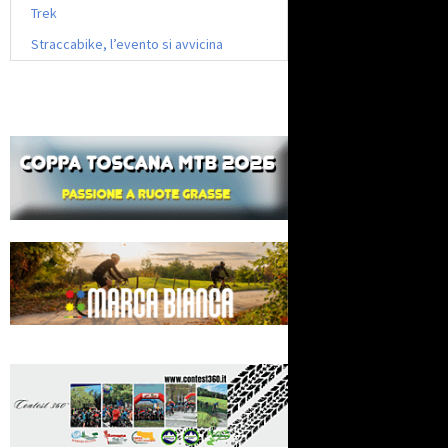
Trek
Straccabike, l’evento si avvicina