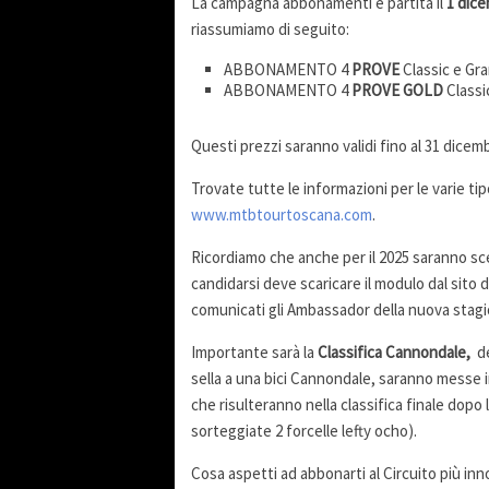
La campagna abbonamenti è partita il
1 dic
riassumiamo di seguito:
ABBONAMENTO 4
PROVE
Classic e Gr
ABBONAMENTO 4
PROVE
GOLD
Classic
Questi prezzi saranno validi fino al 31 dice
Trovate tutte le informazioni per le varie tip
www.mtbtourtoscana.com
.
Ricordiamo che anche per il 2025 saranno sce
candidarsi deve scaricare il modulo dal sito d
comunicati gli Ambassador della nuova stagio
Importante sarà la
Classifica Cannondale,
de
sella a una bici Cannondale, saranno messe i
che risulteranno nella classifica finale dopo
sorteggiate 2 forcelle lefty ocho).
Cosa aspetti ad abbonarti al Circuito più inn