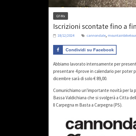
Gf-Mx
Iscrizioni scontate fino a 
,
18/12/2024
cannondale
mountainbiketou
Condividi su Facebook
Abbiamo lavorato intensamente per presenta
presentare 4 prove in calendario per poter 
dicembre sarà di solo € 89,00.
Comunichiamo un’importante novità per la pro
Bassa Valdichiana che si svolgerà a Citta dell
ll Carpegna m Basta a Carpegna (PS).