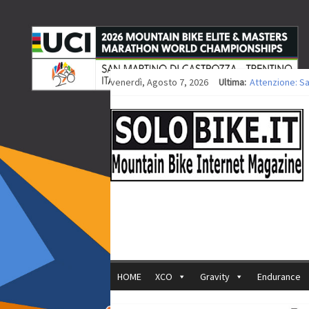
venerdì, Agosto 7, 2026
Ultima:
Attenzione: S
Europei XCO: ti
Europei XCO: vi
35ª Marathon B
Europei MTB: i
HOME
XCO
Gravity
Endurance