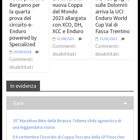
Bergamo per
nuova Coppa
sulle Dolomiti
la quarta
del Mondo
arriva la UCI
prova del
2023 allargata
Enduro World
circuito e-
con XCO, DH,
Cup Val di
Enduro
XCC e Enduro
Fassa Trentino
powered by
12/08/2022
21/02/2023
Specialized
Commenti
Commenti
05/09/2018
disabilitati
disabilitati
Commenti
disabilitati
In evidenza
Gare
35ª Marathon Bike della Brianza: l’ultima sfida agonistica di
una leggendaria storia
Il 6 settembre l’esordio di Coppa Toscana della Gf Pinocchio