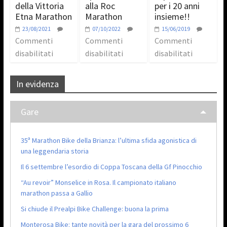
della Vittoria
alla Roc
per i 20 anni
Etna Marathon
Marathon
insieme!!
23/08/2021
07/10/2022
15/06/2019
Commenti
Commenti
Commenti
disabilitati
disabilitati
disabilitati
In evidenza
Gare
35ª Marathon Bike della Brianza: l’ultima sfida agonistica di
una leggendaria storia
Il 6 settembre l’esordio di Coppa Toscana della Gf Pinocchio
“Au revoir” Monselice in Rosa. Il campionato italiano
marathon passa a Gallio
Si chiude il Prealpi Bike Challenge: buona la prima
Monterosa Bike: tante novità per la gara del prossimo 6