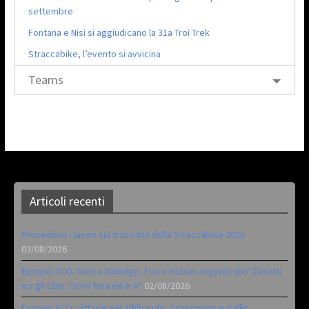
settembre
Fontana e Nisi si aggiudicano la 31a Troi Trek
Straccabike, l’evento si avvicina
Teams
Articoli recenti
Procedono i lavori sul tracciato della Straccabike 2026
03/08/2026
Europei XCO: titoli a Aldridge, Frei e Hutter. Argento per Zanotti
tra gli Elite. Corvi fora ed è 4^
02/08/2026
Europei XCO: vittorie per Ghibaudo, Grossmann e Gallis.