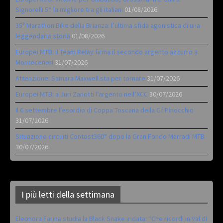
Signorelli 5^ la migliore tra gli italiani
01/08/2026
35ª Marathon Bike della Brianza: l’ultima sfida agonistica di una
leggendaria storia
01/08/2026
Europei MTB: il Team Relay firma il secondo argento azzurro a
Monteceneri
31/07/2026
Attenzione: Samara Maxwell sta per tornare
31/07/2026
Europei MTB: a Juri Zanotti l’argento nell’XCC
30/07/2026
Il 6 settembre l’esordio di Coppa Toscana della Gf Pinocchio
31/07/2026
Situazione circuiti Contest360° dopo la Gran Fondo Marradi MTB
30/07/2026
I più letti della settimana
Eleonora Farina studia la Black Snake iridata: “Che ricordi in Val di