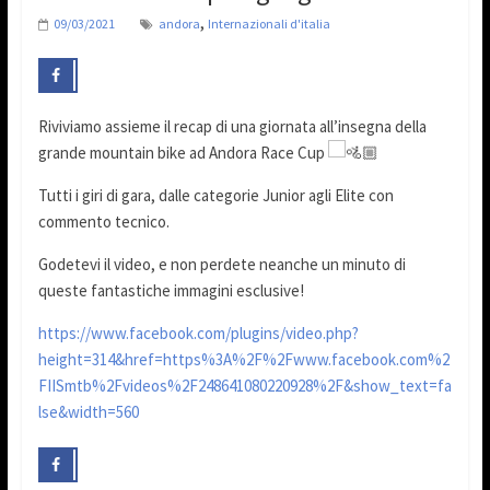
,
09/03/2021
andora
Internazionali d'italia
Riviviamo assieme il recap di una giornata all’insegna della
grande mountain bike ad Andora Race Cup
Tutti i giri di gara, dalle categorie Junior agli Elite con
commento tecnico.
Godetevi il video, e non perdete neanche un minuto di
queste fantastiche immagini esclusive!
https://www.facebook.com/plugins/video.php?
height=314&href=https%3A%2F%2Fwww.facebook.com%2
FIISmtb%2Fvideos%2F248641080220928%2F&show_text=fa
lse&width=560