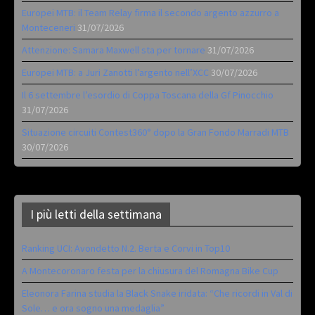
Europei MTB: il Team Relay firma il secondo argento azzurro a
Monteceneri
31/07/2026
Attenzione: Samara Maxwell sta per tornare
31/07/2026
Europei MTB: a Juri Zanotti l’argento nell’XCC
30/07/2026
Il 6 settembre l’esordio di Coppa Toscana della Gf Pinocchio
31/07/2026
Situazione circuiti Contest360° dopo la Gran Fondo Marradi MTB
30/07/2026
I più letti della settimana
Ranking UCI: Avondetto N.2. Berta e Corvi in Top10
A Montecoronaro festa per la chiusura del Romagna Bike Cup
Eleonora Farina studia la Black Snake iridata: “Che ricordi in Val di
Sole… e ora sogno una medaglia”