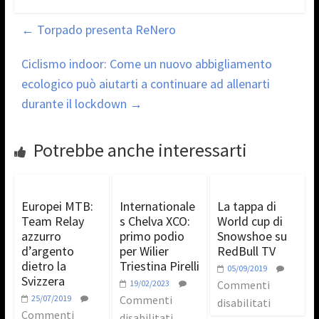
←
Torpado presenta ReNero
Ciclismo indoor: Come un nuovo abbigliamento
ecologico può aiutarti a continuare ad allenarti
durante il lockdown
→
Potrebbe anche interessarti
Europei MTB:
Internationale
La tappa di
Team Relay
s Chelva XCO:
World cup di
azzurro
primo podio
Snowshoe su
d’argento
per Wilier
RedBull TV
dietro la
Triestina Pirelli
05/09/2019
Svizzera
19/02/2023
Commenti
25/07/2019
Commenti
disabilitati
Commenti
disabilitati