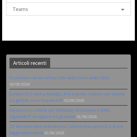
Teams
Articoli recenti
Procedono i lavori sul tracciato della Straccabike 2026
03/08/2026
Europei XCO: titoli a Aldridge, Frei e Hutter. Argento per Zanotti
tra gli Elite. Corvi fora ed è 4^
02/08/2026
Europei XCO: vittorie per Ghibaudo, Grossmann e Gallis.
Signorelli 5^ la migliore tra gli italiani
01/08/2026
35ª Marathon Bike della Brianza: l’ultima sfida agonistica di una
leggendaria storia
01/08/2026