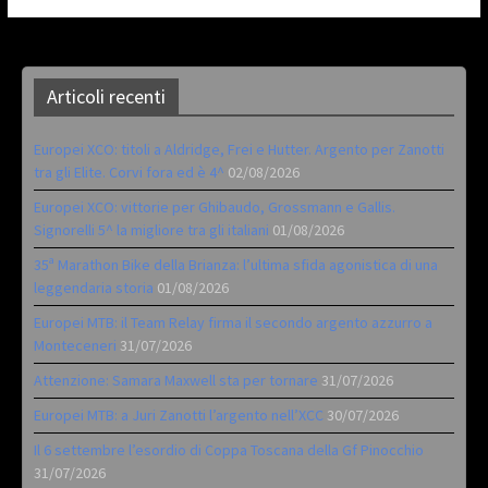
Articoli recenti
Europei XCO: titoli a Aldridge, Frei e Hutter. Argento per Zanotti
tra gli Elite. Corvi fora ed è 4^
02/08/2026
Europei XCO: vittorie per Ghibaudo, Grossmann e Gallis.
Signorelli 5^ la migliore tra gli italiani
01/08/2026
35ª Marathon Bike della Brianza: l’ultima sfida agonistica di una
leggendaria storia
01/08/2026
Europei MTB: il Team Relay firma il secondo argento azzurro a
Monteceneri
31/07/2026
Attenzione: Samara Maxwell sta per tornare
31/07/2026
Europei MTB: a Juri Zanotti l’argento nell’XCC
30/07/2026
Il 6 settembre l’esordio di Coppa Toscana della Gf Pinocchio
31/07/2026