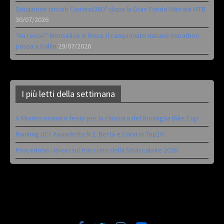
Situazione circuiti Contest360° dopo la Gran Fondo Marradi MTB
30/07/2026
“Au revoir” Monselice in Rosa. Il campionato italiano marathon
passa a Gallio
29/07/2026
I più letti della settimana
A Montecoronaro festa per la chiusura del Romagna Bike Cup
Ranking UCI: Avondetto N.2. Berta e Corvi in Top10
Procedono i lavori sul tracciato della Straccabike 2026