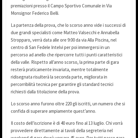
premiazioni presso il Campo Sportivo Comunale in Via
Monsignor Federico Belli.
La partenza della prova, che lo scorso anno vide i successi di
due grandi specialisti come Matteo Valsecchi e Annabella
Stropparo, verrà data alle ore 9:00 da via Alla Piscina, nel
centro di San Fedele Intelvi per poi immergersi in un
percorso ad anello che ripercorre tutti i punti caratteristici
della valle. Rispetto all’anno scorso, la prima parte di gara
resterà praticamente invariata, mentre totalmente
ridisegnata risulterà la seconda parte, migliorata in
percorribilità tecnica per garantire gli standard tecnici
richiesti dalla titolazione della prova.
Lo scorso anno furono oltre 220 gli iscritti, un numero che si
confida di superare ampiamente quest’anno.
Il costo dell’iscrizione è di 40 euro fino al 13 luglio. Chi vorrà
provvedere direttamente ai tavoli della segreteria nel
weekend di gara dovrà versare 45 euro. Per tutti pacco gara