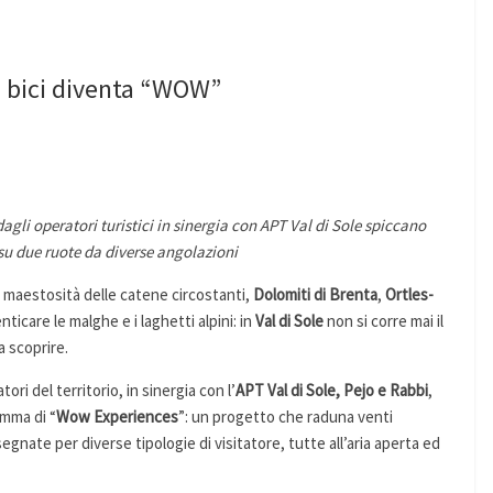
in bici diventa “WOW”
li operatori turistici in sinergia con APT Val di Sole spiccano
o su due ruote da diverse angolazioni
a maestosità delle catene circostanti,
Dolomiti di Brenta
,
Ortles-
ticare le malghe e i laghetti alpini: in
Val di Sole
non si corre mai il
a scoprire.
ori del territorio, in sinergia con l’
APT Val di Sole, Pejo e Rabbi
,
amma di “
Wow Experiences
”: un progetto che raduna venti
gnate per diverse tipologie di visitatore, tutte all’aria aperta ed