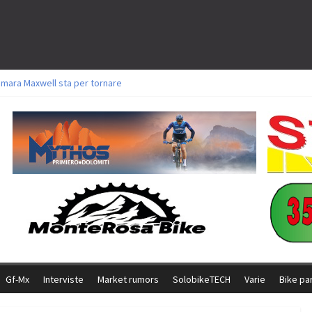
amara Maxwell sta per tornare
toli a Aldridge, Frei e Hutter. Argento per Zanotti tra gli Elite. Corvi fora ed 
ttorie per Ghibaudo, Grossmann e Gallis. Signorelli 5^ la migliore tra gli ital
ike della Brianza: l’ultima sfida agonistica di una leggendaria storia
l Team Relay firma il secondo argento azzurro a Monteceneri
Gf-Mx
Interviste
Market rumors
SolobikeTECH
Varie
Bike pa