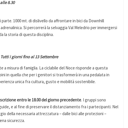
alle 8.30
i parte. 1000 mt. di dislivello da affrontare in bici da Downhill
 adrenalinica. Si percorrerà la selvaggia Val Meledrio per immergersi
 la storia di questa disciplina.
Tutti i giorni fino al 13 Settembre
e a misura di famiglia. La ciclabile del Noce risponde a questa
ni in quella che per i genitori si trasformerà in una pedalata in
perienza unica fra cultura, gusto e mobilità sostenibile.
iscrizione entro le 18.00 del giorno precedente
. I gruppi sono
uide, e al fine di preservare il distanziamento fra i partecipanti. Nel
ggio della necessaria attrezzatura – dalle bici alle protezioni –
iena sicurezza.