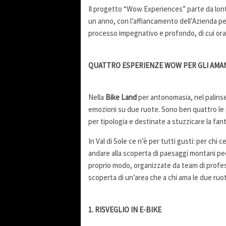
Il progetto “Wow Experiences” parte da lonta
un anno, con l’affiancamento dell’Azienda per
processo impegnativo e profondo, di cui ora i v
QUATTRO ESPERIENZE WOW PER GLI AMA
Nella
Bike Land
per antonomasia, nel palin
emozioni su due ruote. Sono ben quattro le p
per tipologia e destinate a stuzzicare la fant
In Val di Sole ce n’è per tutti gusti: per chi
andare alla scoperta di paesaggi montani p
proprio modo, organizzate da team di professi
scoperta di un’area che a chi ama le due ruo
1. RISVEGLIO IN E-BIKE