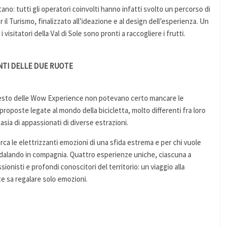
no: tutti gli operatori coinvolti hanno infatti svolto un percorso di
 il Turismo, finalizzato all’ideazione e al design dell’esperienza. Un
isitatori della Val di Sole sono pronti a raccogliere i frutti.
NTI DELLE DUE RUOTE
sesto delle Wow Experience non potevano certo mancare le
roposte legate al mondo della bicicletta, molto differenti fra loro
asia di appassionati di diverse estrazioni.
 cerca le elettrizzanti emozioni di una sfida estrema e per chi vuole
edalando in compagnia. Quattro esperienze uniche, ciascuna a
onisti e profondi conoscitori del territorio: un viaggio alla
te sa regalare solo emozioni.