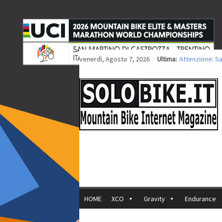
venerdì, Agosto 7, 2026
Ultima:
Attenzione: S
Europei XCO: ti
Europei XCO: vi
35ª Marathon B
Europei MTB: i
HOME
XCO
Gravity
Endurance