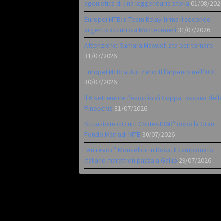
agonistica di una leggendaria storia
01/08/202
Europei MTB: il Team Relay firma il secondo
argento azzurro a Monteceneri
31/07/2026
Attenzione: Samara Maxwell sta per tornare
31/07/2026
Europei MTB: a Juri Zanotti l’argento nell’XCC
30/07/2026
Il 6 settembre l’esordio di Coppa Toscana dell
Pinocchio
31/07/2026
Situazione circuiti Contest360° dopo la Gran
Fondo Marradi MTB
30/07/2026
“Au revoir” Monselice in Rosa. Il campionato
italiano marathon passa a Gallio
29/07/2026