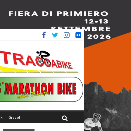
è 4^
iani
rk
Gravel