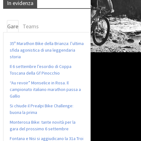
In evidenza
Gare
Teams
35ª Marathon Bike della Brianza: l’ultima
sfida agonistica di una leggendaria
storia
Il 6 settembre l’esordio di Coppa
Toscana della Gf Pinocchio
“Au revoir” Monselice in Rosa. Il
campionato italiano marathon passa a
Gallio
Si chiude il Prealpi Bike Challenge:
buona la prima
Monterosa Bike: tante novità per la
gara del prossimo 6 settembre
Fontana e Nisi si aggiudicano la 31a Troi