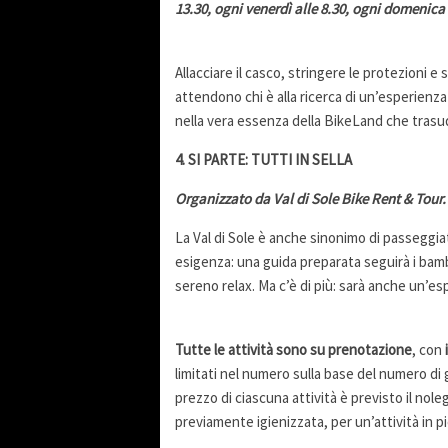
13.30, ogni venerdì alle 8.30, ogni domenica 
Allacciare il casco, stringere le protezioni e s
attendono chi è alla ricerca di un’esperienza
nella vera essenza della BikeLand che trasuda
4. SI PARTE: TUTTI IN SELLA
Organizzato da Val di Sole Bike Rent & Tour. 
La Val di Sole è anche sinonimo di passeggiat
esigenza: una guida preparata seguirà i bambi
sereno relax. Ma c’è di più: sarà anche un’es
Tutte le attività sono su prenotazione
, con
limitati nel numero sulla base del numero di g
prezzo di ciascuna attività è previsto il nole
previamente igienizzata, per un’attività in p