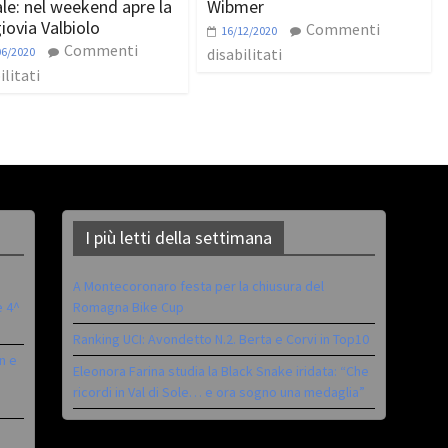
le: nel weekend apre la
Wibmer
iovia Valbiolo
Commenti
16/12/2020
Commenti
06/2020
disabilitati
ilitati
I più letti della settimana
A Montecoronaro festa per la chiusura del
è 4^
Romagna Bike Cup
Ranking UCI: Avondetto N.2. Berta e Corvi in Top10
n e
Eleonora Farina studia la Black Snake iridata: “Che
ricordi in Val di Sole… e ora sogno una medaglia”