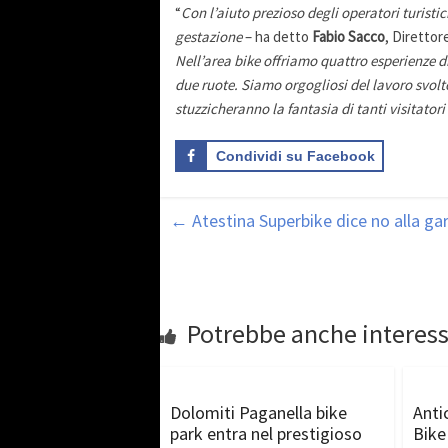
“
Con l’aiuto prezioso degli operatori turisti
gestazione
– ha detto
Fabio Sacco
, Direttore
Nell’area bike offriamo quattro esperienze d
due ruote. Siamo orgogliosi del lavoro svolto
stuzzicheranno la fantasia di tanti visitatori
Condividi su Facebook
←
Atestina Superbike dice no alla ga
Potrebbe anche interess
Dolomiti Paganella bike
Anti
park entra nel prestigioso
Bike