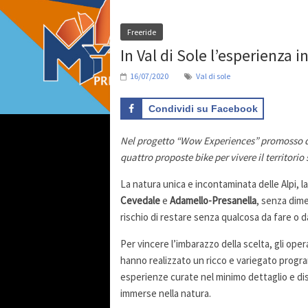
Freeride
In Val di Sole l’esperienza 
16/07/2020
Val di sole
Condividi su Facebook
Nel progetto “Wow Experiences” promosso dag
quattro proposte bike per vivere il territori
La natura unica e incontaminata delle Alpi, l
Cevedale
e
Adamello-Presanella
, senza dimen
rischio di restare senza qualcosa da fare o d
Per vincere l’imbarazzo della scelta, gli operat
hanno realizzato un ricco e variegato progr
esperienze curate nel minimo dettaglio e dise
immerse nella natura.