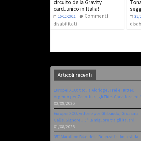
circuito della Gravity
Tona
card..unico in Italia!
segg
Commenti
15/12/2021
25/
disabilitati
disab
Articoli recenti
Europei XCO: titoli a Aldridge, Frei e Hutter.
Argento per Zanotti tra gli Elite. Corvi fora ed 
02/08/2026
Europei XCO: vittorie per Ghibaudo, Grossman
Gallis. Signorelli 5^ la migliore tra gli italiani
01/08/2026
35ª Marathon Bike della Brianza: l’ultima sfida