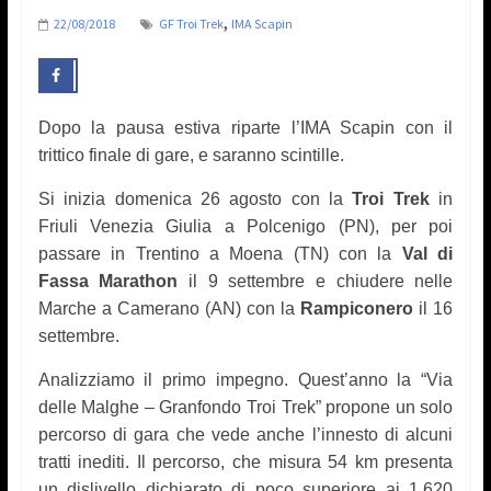
,
22/08/2018
GF Troi Trek
IMA Scapin
Dopo la pausa estiva riparte l’IMA Scapin con il
trittico finale di gare, e saranno scintille.
Si inizia domenica 26 agosto con la
Troi Trek
in
Friuli Venezia Giulia a Polcenigo (PN), per poi
passare in Trentino a Moena (TN) con la
Val di
Fassa Marathon
il 9 settembre e chiudere nelle
Marche a Camerano (AN) con la
Rampiconero
il 16
settembre
.
Analizziamo il primo impegno.
Quest’anno la “Via
delle Malghe – Granfondo Troi Trek” propone un solo
percorso di gara che vede anche l’innesto di alcuni
tratti inediti. Il percorso, che misura 54 km presenta
un dislivello dichiarato di poco superiore ai 1.6
2
0