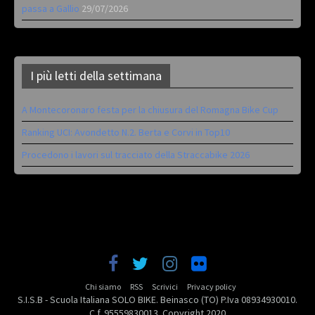
passa a Gallio
29/07/2026
I più letti della settimana
A Montecoronaro festa per la chiusura del Romagna Bike Cup
Ranking UCI: Avondetto N.2. Berta e Corvi in Top10
Procedono i lavori sul tracciato della Straccabike 2026
Chi siamo
RSS
Scrivici
Privacy policy
S.I.S.B - Scuola Italiana SOLO BIKE. Beinasco (TO) P.Iva 08934930010.
C.f. 95559830013. Copyright 2020