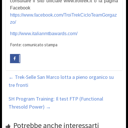
consultare il sito ufficiale www.troitrek.it o la pagina
F
acebook
https://www.facebook.com/TroiTrekCicloTeamGorgaz
zo/
http://www.italianmtbawards.com/
Fonte: comunicato stampa
←
Trek-Selle San Marco lotta a pieno organico su
tre fronti
SH Program Training: Il test FTP (Functional
Thresold Power)
→
Potrebbe anche interessarti