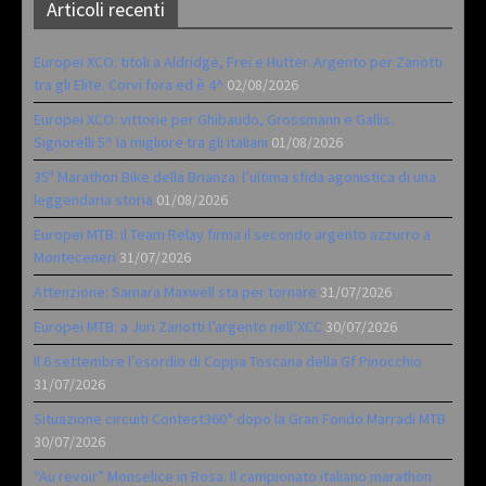
Articoli recenti
Europei XCO: titoli a Aldridge, Frei e Hutter. Argento per Zanotti
tra gli Elite. Corvi fora ed è 4^
02/08/2026
Europei XCO: vittorie per Ghibaudo, Grossmann e Gallis.
Signorelli 5^ la migliore tra gli italiani
01/08/2026
35ª Marathon Bike della Brianza: l’ultima sfida agonistica di una
leggendaria storia
01/08/2026
Europei MTB: il Team Relay firma il secondo argento azzurro a
Monteceneri
31/07/2026
Attenzione: Samara Maxwell sta per tornare
31/07/2026
Europei MTB: a Juri Zanotti l’argento nell’XCC
30/07/2026
Il 6 settembre l’esordio di Coppa Toscana della Gf Pinocchio
31/07/2026
Situazione circuiti Contest360° dopo la Gran Fondo Marradi MTB
30/07/2026
“Au revoir” Monselice in Rosa. Il campionato italiano marathon