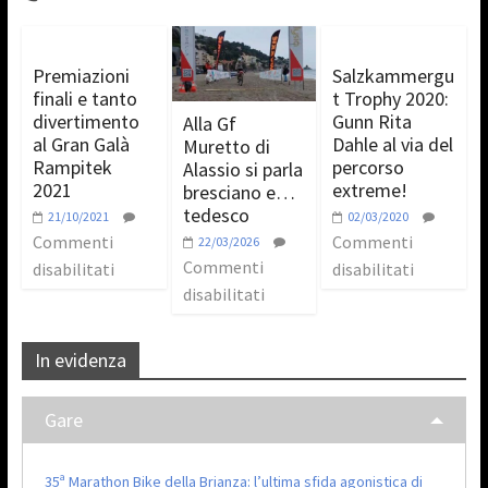
Premiazioni
Salzkammergu
finali e tanto
t Trophy 2020:
divertimento
Gunn Rita
Alla Gf
al Gran Galà
Dahle al via del
Muretto di
Rampitek
percorso
Alassio si parla
2021
extreme!
bresciano e…
tedesco
21/10/2021
02/03/2020
Commenti
Commenti
22/03/2026
Commenti
disabilitati
disabilitati
disabilitati
In evidenza
Gare
35ª Marathon Bike della Brianza: l’ultima sfida agonistica di