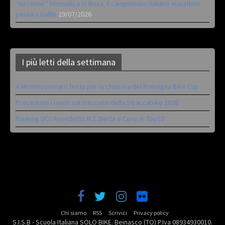
“Au revoir” Monselice in Rosa. Il campionato italiano marathon
passa a Gallio
29/07/2026
I più letti della settimana
A Montecoronaro festa per la chiusura del Romagna Bike Cup
Procedono i lavori sul tracciato della Straccabike 2026
Ranking UCI: Avondetto N.2. Berta e Corvi in Top10
Chi siamo
RSS
Scrivici
Privacy policy
S.I.S.B - Scuola Italiana SOLO BIKE. Beinasco (TO) P.Iva 08934930010.