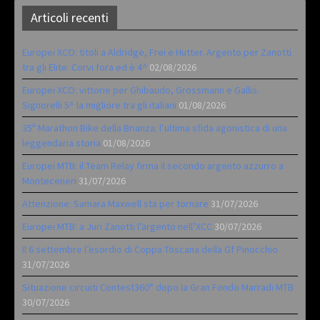
Articoli recenti
Europei XCO: titoli a Aldridge, Frei e Hutter. Argento per Zanotti
tra gli Elite. Corvi fora ed è 4^
02/08/2026
Europei XCO: vittorie per Ghibaudo, Grossmann e Gallis.
Signorelli 5^ la migliore tra gli italiani
01/08/2026
35ª Marathon Bike della Brianza: l’ultima sfida agonistica di una
leggendaria storia
01/08/2026
Europei MTB: il Team Relay firma il secondo argento azzurro a
Monteceneri
31/07/2026
Attenzione: Samara Maxwell sta per tornare
31/07/2026
Europei MTB: a Juri Zanotti l’argento nell’XCC
30/07/2026
Il 6 settembre l’esordio di Coppa Toscana della Gf Pinocchio
31/07/2026
Situazione circuiti Contest360° dopo la Gran Fondo Marradi MTB
30/07/2026