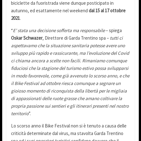
biciclette da fuoristrada viene dunque posticipato in
autunno, ed esattamente nel weekend
dal 15 al 17 ottobre
2021
.
“
E’ stata una decisione sofferta ma responsabile
– spiega
Oskar Schwazer
, Direttore di Garda Trentino spa –
tutti ci
aspettavamo che la situazione sanitaria potesse avere uno
sviluppo più rapido e rassicurante, ma l’evoluzione del Covid
ci chiama ancora a scelte non facili. Rimaniamo comunque
fiduciosi che la stagione del turismo estivo possa svilupparsi
in modo favorevole, come già avvenuto lo scorso anno, e che
il Bike Festival ad ottobre riesca comunque a segnare un
gioioso momento di riconquista della libertà per le migliaia
di appassionati delle ruote grasse che amano coltivare la
propria passione sui sentieri e gli itinerari presenti nel nostro
territorio
”.
Lo scorso anno il Bike Festival non si è tenuto a causa delle
criticità determinate dal virus, ma stavolta Garda Trentino
spa ed i suoi operatori turistici confidano davvero che il