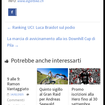
INFO:
www.eigerbike.ch
←
Ranking UCI: Luca Braidot sul podio
La marcia di avvicinamento alla ixs Downhill Cup di
Pila
→
Potrebbe anche interessarti
9 alle 9:
Ramon
Vantaggiato
Quinto sigillo
Promo
al Gran Raid
iscrizioni alla
14/02/2025
per Andreas
Hero fino al 30
Commenti
Seewald
settembre