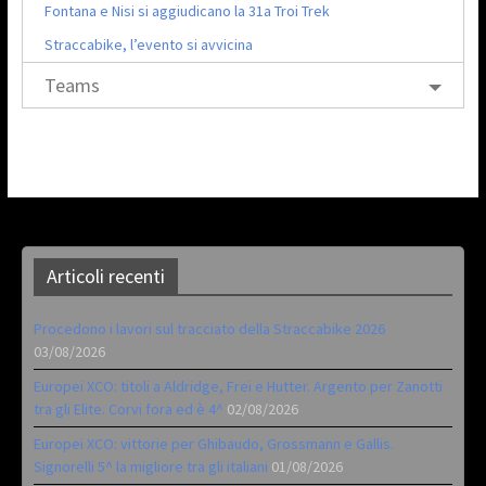
Fontana e Nisi si aggiudicano la 31a Troi Trek
Straccabike, l’evento si avvicina
Teams
Articoli recenti
Procedono i lavori sul tracciato della Straccabike 2026
03/08/2026
Europei XCO: titoli a Aldridge, Frei e Hutter. Argento per Zanotti
tra gli Elite. Corvi fora ed è 4^
02/08/2026
Europei XCO: vittorie per Ghibaudo, Grossmann e Gallis.
Signorelli 5^ la migliore tra gli italiani
01/08/2026