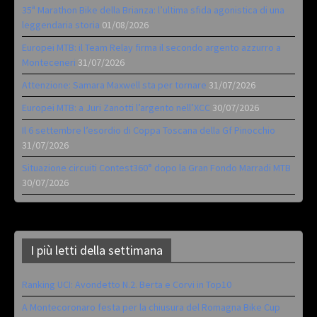
35ª Marathon Bike della Brianza: l’ultima sfida agonistica di una
leggendaria storia
01/08/2026
Europei MTB: il Team Relay firma il secondo argento azzurro a
Monteceneri
31/07/2026
Attenzione: Samara Maxwell sta per tornare
31/07/2026
Europei MTB: a Juri Zanotti l’argento nell’XCC
30/07/2026
Il 6 settembre l’esordio di Coppa Toscana della Gf Pinocchio
31/07/2026
Situazione circuiti Contest360° dopo la Gran Fondo Marradi MTB
30/07/2026
I più letti della settimana
Ranking UCI: Avondetto N.2. Berta e Corvi in Top10
A Montecoronaro festa per la chiusura del Romagna Bike Cup