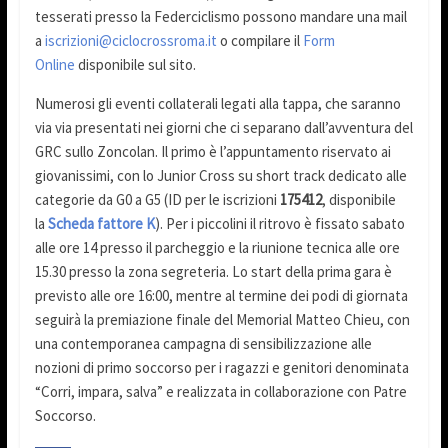
tesserati presso la Federciclismo possono mandare una mail
a
iscrizioni@ciclocrossroma.it
o compilare il
Form
Online
disponibile sul sito.
Numerosi gli eventi collaterali legati alla tappa, che saranno
via via presentati nei giorni che ci separano dall’avventura del
GRC sullo Zoncolan. Il primo è l’appuntamento riservato ai
giovanissimi, con lo Junior Cross su short track dedicato alle
categorie da G0 a G5 (ID per le iscrizioni
175412
, disponibile
la
Scheda fattore K
). Per i piccolini il ritrovo è fissato sabato
alle ore 14 presso il parcheggio e la riunione tecnica alle ore
15.30 presso la zona segreteria. Lo start della prima gara è
previsto alle ore 16:00, mentre al termine dei podi di giornata
seguirà la premiazione finale del Memorial Matteo Chieu, con
una contemporanea campagna di sensibilizzazione alle
nozioni di primo soccorso per i ragazzi e genitori denominata
“Corri, impara, salva” e realizzata in collaborazione con Patre
Soccorso.