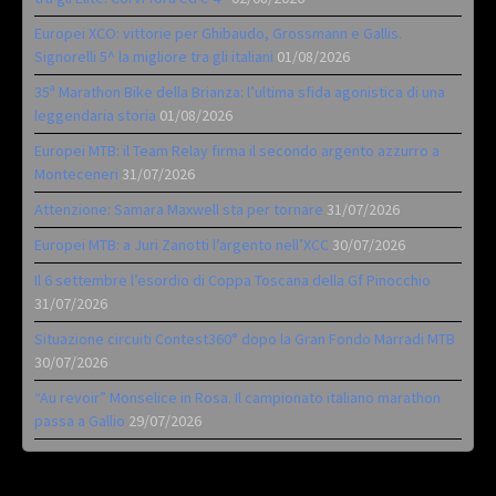
Europei XCO: vittorie per Ghibaudo, Grossmann e Gallis.
Signorelli 5^ la migliore tra gli italiani
01/08/2026
35ª Marathon Bike della Brianza: l’ultima sfida agonistica di una
leggendaria storia
01/08/2026
Europei MTB: il Team Relay firma il secondo argento azzurro a
Monteceneri
31/07/2026
Attenzione: Samara Maxwell sta per tornare
31/07/2026
Europei MTB: a Juri Zanotti l’argento nell’XCC
30/07/2026
Il 6 settembre l’esordio di Coppa Toscana della Gf Pinocchio
31/07/2026
Situazione circuiti Contest360° dopo la Gran Fondo Marradi MTB
30/07/2026
“Au revoir” Monselice in Rosa. Il campionato italiano marathon
passa a Gallio
29/07/2026