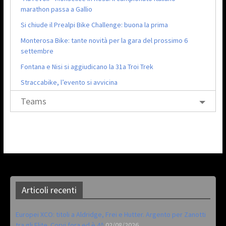
marathon passa a Gallio
Si chiude il Prealpi Bike Challenge: buona la prima
Monterosa Bike: tante novità per la gara del prossimo 6
settembre
Fontana e Nisi si aggiudicano la 31a Troi Trek
Straccabike, l’evento si avvicina
Teams
Articoli recenti
Europei XCO: titoli a Aldridge, Frei e Hutter. Argento per Zanotti
tra gli Elite. Corvi fora ed è 4^
02/08/2026