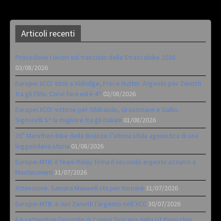
Articoli recenti
Procedono i lavori sul tracciato della Straccabike 2026
03/08/2026
Europei XCO: titoli a Aldridge, Frei e Hutter. Argento per Zanotti
tra gli Elite. Corvi fora ed è 4^
02/08/2026
Europei XCO: vittorie per Ghibaudo, Grossmann e Gallis.
Signorelli 5^ la migliore tra gli italiani
01/08/2026
35ª Marathon Bike della Brianza: l’ultima sfida agonistica di una
leggendaria storia
01/08/2026
Europei MTB: il Team Relay firma il secondo argento azzurro a
Monteceneri
31/07/2026
Attenzione: Samara Maxwell sta per tornare
31/07/2026
Europei MTB: a Juri Zanotti l’argento nell’XCC
30/07/2026
Il 6 settembre l’esordio di Coppa Toscana della Gf Pinocchio