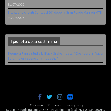
31/07/2026
Situazione circuiti Contest360° dopo la Gran Fondo Marradi MTB
30/07/2026
I più letti della settimana
Eleonora Farina studia la Black Snake iridata: “Che ricordi in Val di
Sole… e ora sogno una medaglia”
Chi siamo
RSS
Scrivici
Privacy policy
S.I.S.B - Scuola Italiana SOLO BIKE. Beinasco (TO) P.Iva 08934930010.