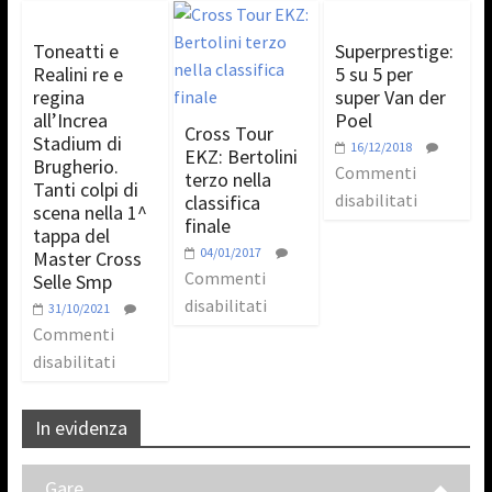
Toneatti e
Superprestige:
Realini re e
5 su 5 per
regina
super Van der
all’Increa
Poel
Cross Tour
Stadium di
16/12/2018
EKZ: Bertolini
Brugherio.
Commenti
terzo nella
Tanti colpi di
disabilitati
classifica
scena nella 1^
finale
tappa del
04/01/2017
Master Cross
Commenti
Selle Smp
disabilitati
31/10/2021
Commenti
disabilitati
In evidenza
Gare