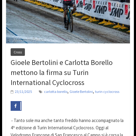
Cross
Gioele Bertolini e Carlotta Borello
mettono la firma su Turin
International Cyclocross
,
,
23/11/2025
carlotta borello
Gioele Bertolini
turin cyclocross
–
Tanto sole ma anche tanto freddo hanno accompagnato la
4^ edizione di Turin International Cyclocross. Oggi al
Velodromo Francone di San Francesco al Campo si è corsa la