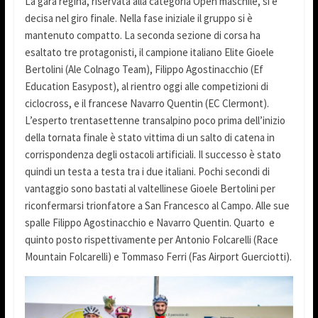
La gara regina, riservata alla categoria Open maschile, si è
decisa nel giro finale. Nella fase iniziale il gruppo si è
mantenuto compatto. La seconda sezione di corsa ha
esaltato tre protagonisti, il campione italiano Elite Gioele
Bertolini (Ale Colnago Team), Filippo Agostinacchio (Ef
Education Easypost), al rientro oggi alle competizioni di
ciclocross, e il francese Navarro Quentin (EC Clermont).
L’esperto trentasettenne transalpino poco prima dell’inizio
della tornata finale è stato vittima di un salto di catena in
corrispondenza degli ostacoli artificiali. Il successo è stato
quindi un testa a testa tra i due italiani. Pochi secondi di
vantaggio sono bastati al valtellinese Gioele Bertolini per
riconfermarsi trionfatore a San Francesco al Campo. Alle sue
spalle Filippo Agostinacchio e Navarro Quentin. Quarto e
quinto posto rispettivamente per Antonio Folcarelli (Race
Mountain Folcarelli) e Tommaso Ferri (Fas Airport Guerciotti).