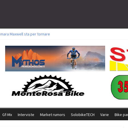
amara Maxwell sta per tornare
toli a Aldridge, Frei e Hutter. Argento per Zanotti tra gli Elite. Corvi fora ed 
ttorie per Ghibaudo, Grossmann e Gallis. Signorelli 5^ la migliore tra gli ital
ike della Brianza: l’ultima sfida agonistica di una leggendaria storia
l Team Relay firma il secondo argento azzurro a Monteceneri
Gf-Mx
Interviste
Market rumors
SolobikeTECH
Varie
Bike pa