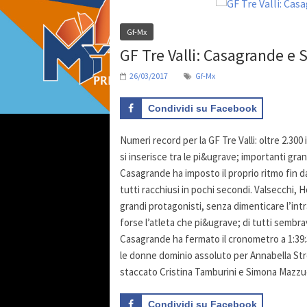
Gf-Mx
GF Tre Valli: Casagrande e 
26/03/2017
Gf-Mx
Condividi su Facebook
Numeri record per la GF Tre Valli: oltre 2.300 
si inserisce tra le pi&ugrave; importanti gra
Casagrande ha imposto il proprio ritmo fin da
tutti racchiusi in pochi secondi. Valsecchi, 
grandi protagonisti, senza dimenticare l’in
forse l’atleta che pi&ugrave; di tutti sembr
Casagrande ha fermato il cronometro a 1:39:
le donne dominio assoluto per Annabella Str
staccato Cristina Tamburini e Simona Mazzuco
Condividi su Facebook