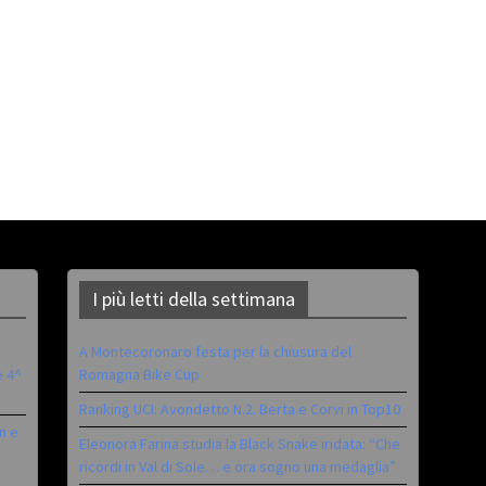
I più letti della settimana
A Montecoronaro festa per la chiusura del
è 4^
Romagna Bike Cup
Ranking UCI: Avondetto N.2. Berta e Corvi in Top10
n e
Eleonora Farina studia la Black Snake iridata: “Che
ricordi in Val di Sole… e ora sogno una medaglia”