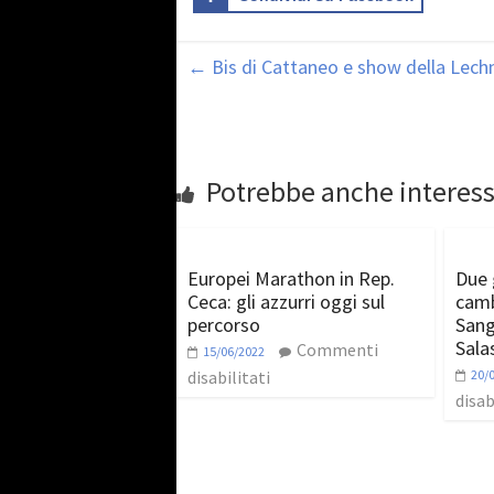
←
Bis di Cattaneo e show della Lech
Potrebbe anche interess
Europei Marathon in Rep.
Due 
Ceca: gli azzurri oggi sul
camb
percorso
Sang
Sala
Commenti
15/06/2022
disabilitati
20/
disab