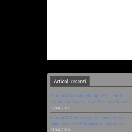
Articoli recenti
Europei XCO: titoli a Aldridge, Frei e Hutter.
Argento per Zanotti tra gli Elite. Corvi fora ed 
02/08/2026
Europei XCO: vittorie per Ghibaudo, Grossman
Gallis. Signorelli 5^ la migliore tra gli italiani
01/08/2026