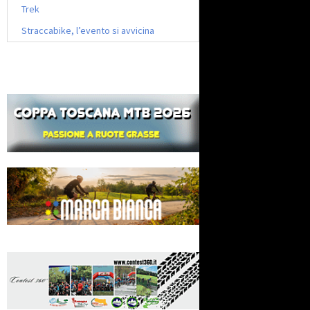
Trek
Straccabike, l’evento si avvicina