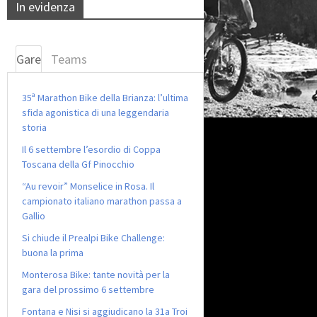
In evidenza
Gare
Teams
35ª Marathon Bike della Brianza: l’ultima
sfida agonistica di una leggendaria
storia
Il 6 settembre l’esordio di Coppa
Toscana della Gf Pinocchio
“Au revoir” Monselice in Rosa. Il
campionato italiano marathon passa a
Gallio
Si chiude il Prealpi Bike Challenge:
buona la prima
Monterosa Bike: tante novità per la
gara del prossimo 6 settembre
Fontana e Nisi si aggiudicano la 31a Troi