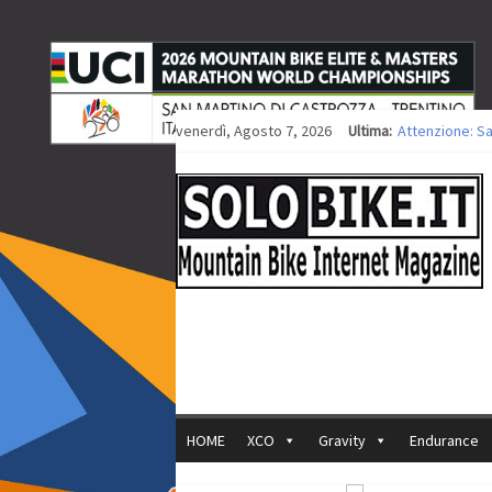
venerdì, Agosto 7, 2026
Ultima:
Attenzione: S
Europei XCO: ti
Europei XCO: vi
35ª Marathon B
Europei MTB: i
HOME
XCO
Gravity
Endurance