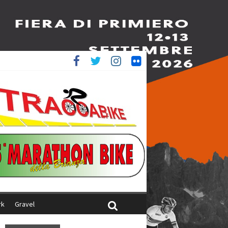
è 4^
iani
rk
Gravel