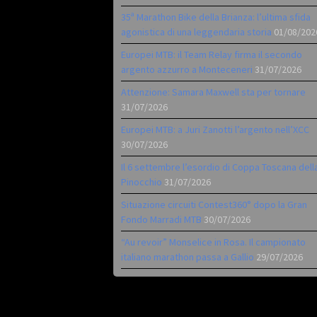
35ª Marathon Bike della Brianza: l’ultima sfida
agonistica di una leggendaria storia
01/08/202
Europei MTB: il Team Relay firma il secondo
argento azzurro a Monteceneri
31/07/2026
Attenzione: Samara Maxwell sta per tornare
31/07/2026
Europei MTB: a Juri Zanotti l’argento nell’XCC
30/07/2026
Il 6 settembre l’esordio di Coppa Toscana dell
Pinocchio
31/07/2026
Situazione circuiti Contest360° dopo la Gran
Fondo Marradi MTB
30/07/2026
“Au revoir” Monselice in Rosa. Il campionato
italiano marathon passa a Gallio
29/07/2026