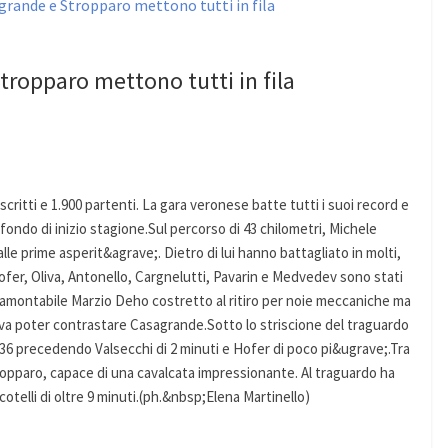
Stropparo mettono tutti in fila
iscritti e 1.900 partenti. La gara veronese batte tutti i suoi record e
nfondo di inizio stagione.Sul percorso di 43 chilometri, Michele
lle prime asperit&agrave;. Dietro di lui hanno battagliato in molti,
Hofer, Oliva, Antonello, Cargnelutti, Pavarin e Medvedev sono stati
tramontabile Marzio Deho costretto al ritiro per noie meccaniche ma
ava poter contrastare Casagrande.Sotto lo striscione del traguardo
36 precedendo Valsecchi di 2 minuti e Hofer di poco pi&ugrave;.Tra
opparo, capace di una cavalcata impressionante. Al traguardo ha
telli di oltre 9 minuti.(ph.&nbsp;Elena Martinello)