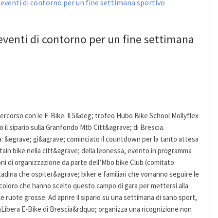
i eventi di contorno per un fine settimana
ercorso con le E-Bike. Il 5&deg; trofeo Hubo Bike School Mollyflex
o il sipario sulla Granfondo Mtb Citt&agrave; di Brescia.
a: &egrave; gi&agrave; cominciato il countdown per la tanto attesa
ain bike nella citt&agrave; della leonessa, evento in programma
zioni di organizzazione da parte dell’Mbo bike Club (comitato
tadina che ospiter&agrave; biker e familiari che vorranno seguire le
i coloro che hanno scelto questo campo di gara per mettersi alla
le ruote grosse. Ad aprire il sipario su una settimana di sano sport,
aLibera E-Bike di Brescia&rdquo; organizza una ricognizione non