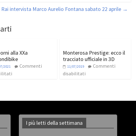
Rai intervista Marco Aurelio Fontana sabato 22 aprile
→
arti
orni alla XXa
Monterosa Prestige: ecco il
ndibike
tracciato ufficiale in 3D
Commenti
Commenti
07/2021
11/07/2019
ilitati
disabilitati
I più letti della settimana