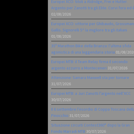
Europei XCO: titoli a Aldridge, Frei e Hutter.
Argento per Zanotti tra gli Elite. Corvi fora ed 
02/08/2026
Europei XCO: vittorie per Ghibaudo, Grossman
Gallis. Signorelli 5^ la migliore tra gli italiani
01/08/2026
35ª Marathon Bike della Brianza: l’ultima sfida
agonistica di una leggendaria storia
01/08/202
Europei MTB: il Team Relay firma il secondo
argento azzurro a Monteceneri
31/07/2026
Attenzione: Samara Maxwell sta per tornare
31/07/2026
Europei MTB: a Juri Zanotti l’argento nell’XCC
30/07/2026
Il 6 settembre l’esordio di Coppa Toscana dell
Pinocchio
31/07/2026
Situazione circuiti Contest360° dopo la Gran
Fondo Marradi MTB
30/07/2026