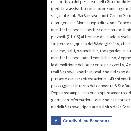
competitiva del percorso della Granfondo 
(pedalata assistita) con motore omologato 2
seguente link. Sar&agrave; poi il Campo Scu
e tangenziale Montelungo direzione Concesio
manifestazione di apertura del circuito Juni
giovanili (G1-G6) al termine del quale si svol
Un percorso, quello del 5&deg;trofeo, che sar
discese, salti, paraboliche, rock garden in cui
manifestazione, non dimentichiamo, &egrave
la demolizione del fatiscente palazzetto, &e
realt&agrave; sportive locali che nel caso d
pulsante della manifestazione. I 40 chilomet
passaggio all’interno del convento S.Stefano,
Repartostampa, vi danno appuntamento a dome
giorni con informazioni tecniche, vi ricorda 
modalit&agrave; riportate sul sito della Gra
Condividi su Facebook