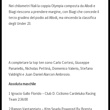
Nei chilometri filali la coppia Olympia composta da Allodi e
Biagi riescono a prendere margine, con Biagi che concede il
terzo gradino del podio ad Allodi, ma vincendo la classifica
degli Under 23.
A completare la top ten sono Carlo Cortesi, Giuseppe
Panariello, Nicholas Pettinà, Domenico Valerio, Stefano
Valdrighi e Juan Daniel Alarcon Ambrosio.
Assoluta maschile
1 Ignacio Gallo Florido – Club D. Ciclismo Cardeluka Racing
Team 2:36:00
2 Ramon Vantaggiato – Ktm Spada Powered By Brenta