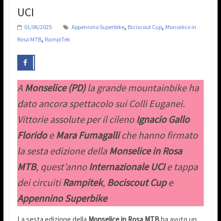
UCI
,
,
01/06/2025
Appennino Superbike
Biciscout Cup
Monselice in
,
Rosa MTB
RampiTek
A
Monselice (PD)
la grande mountainbike ha
dato ancora spettacolo sui Colli Euganei.
Vittorie assolute per il cileno
Ignacio Gallo
Florido
e
Mara Fumagalli
che hanno firmato
la sesta edizione della
Monselice in Rosa
MTB
, quest’anno
Internazionale UCI
e tappa
dei circuiti
Rampitek
,
Bociscout Cup
e
Appennino Superbike
La sesta edizione della
Monselice in Rosa MTB
ha avuto un