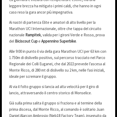
leggere brezza ha mitigato i primi caldi, che hanno in ogni
caso reso la gara ancor più impegnativa.
Ai nastri di partenza Elite e amatori di alto livello per la
Marathon UCI Internazionale, oltre che tappa del circuito
nazionale
Rampitek
, valida per i gironi Verde e Rosso, prova
del
Biciscout Cup
e
Appennino Superbike
.
Alle 9:00 in punto il via della gara Marathon UCI per 63 km con
1.750m di dislivello positivo, sul percorso tracciato nel Parco
Regionale dei Colli Euganei, che dal 2022 prevede l’ascesa al
Monte Ricco, di 280 mt di dislivello su 2 km, nelle fasi iniziali,
ideale per scremare il gruppo.
Al via il folto gruppo si lancia ad alta velocità per il giro di
lancio, attraversando il centro storico di Monselice.
Già sulla prima salita il gruppo si fraziona e al termine della
prima discesa, dal Monte Ricco, al comando è solitario Juan
Daniel Alarcon Ambrosio (Neb18 Factory Team), inseguito da