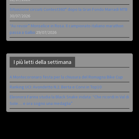
Situazione circuiti Contest360° dopo la Gran Fondo Marradi MTB
30/07/2026
“Au revoir” Monselice in Rosa. Il campionato italiano marathon
passa a Gallio
29/07/2026
I più letti della settimana
A Montecoronaro festa per la chiusura del Romagna Bike Cup
Ranking UCI: Avondetto N.2. Berta e Corvi in Top10
Eleonora Farina studia la Black Snake iridata: “Che ricordi in Val di
Sole… e ora sogno una medaglia”