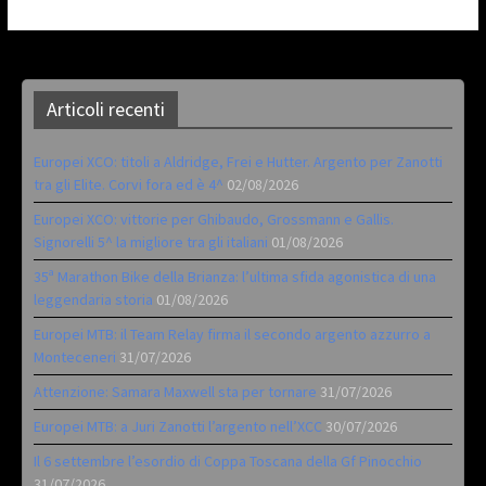
Articoli recenti
Europei XCO: titoli a Aldridge, Frei e Hutter. Argento per Zanotti
tra gli Elite. Corvi fora ed è 4^
02/08/2026
Europei XCO: vittorie per Ghibaudo, Grossmann e Gallis.
Signorelli 5^ la migliore tra gli italiani
01/08/2026
35ª Marathon Bike della Brianza: l’ultima sfida agonistica di una
leggendaria storia
01/08/2026
Europei MTB: il Team Relay firma il secondo argento azzurro a
Monteceneri
31/07/2026
Attenzione: Samara Maxwell sta per tornare
31/07/2026
Europei MTB: a Juri Zanotti l’argento nell’XCC
30/07/2026
Il 6 settembre l’esordio di Coppa Toscana della Gf Pinocchio
31/07/2026