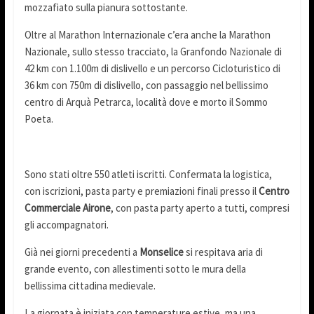
mozzafiato sulla pianura sottostante.
Oltre al Marathon Internazionale c’era anche la Marathon
Nazionale, sullo stesso tracciato, la Granfondo Nazionale di
42 km con 1.100m di dislivello e un percorso Cicloturistico di
36 km con 750m di dislivello, con passaggio nel bellissimo
centro di Arquà Petrarca, località dove e morto il Sommo
Poeta.
Sono stati oltre 550 atleti iscritti. Confermata la logistica,
con iscrizioni, pasta party e premiazioni finali presso il
Centro
Commerciale Airone
, con pasta party aperto a tutti, compresi
gli accompagnatori.
Già nei giorni precedenti a
Monselice
si respitava aria di
grande evento, con allestimenti sotto le mura della
bellissima cittadina medievale.
La giornata è iniziata con temperature estive, ma una