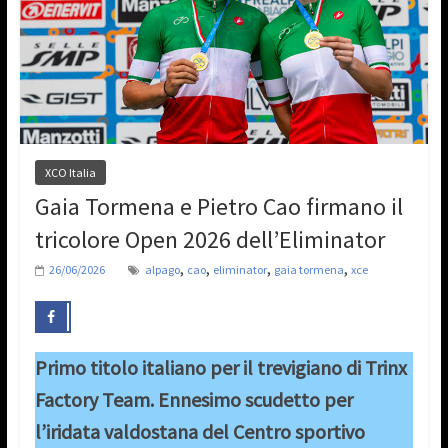
XCO Italia
Gaia Tormena e Pietro Cao firmano il
tricolore Open 2026 dell’Eliminator
,
,
,
,
26/06/2026
alpago
cao
eliminator
gaia tormena
xce
Primo titolo italiano per il trevigiano di Trinx
Factory Team. Ennesimo scudetto per
l’iridata valdostana del Centro sportivo