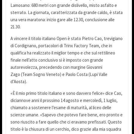
Lamosano: 680 metri con grande dislivello, misto asfalto e
sterrato. La giornata, caratterizzata da grande caldo, è stata
una vera maratona: inizio gare alle 12.30, conclusione alle
21.30.
A vincere il titolo italiano Open è stato Pietro Cao, trevigiano
di Cordignano, portacolori di Trinx Factory Team, che in
qualifica ha realizzato il miglior tempo e che sul rettilineo
finale nell’atto conclusivo si è imposto con grande
autorevolezza, precedendo con margine Giovanni
Zago (Team Sogno Veneto) e Paolo Costa (Lupi Valle
d’Aosta).
«È il mio primo titolo italiano e sono davvero felice» dice Cao,
diciannove anni il prossimo 14 agosto e mercoledì, 1 luglio,
chiamato a sostenere l’esame di maturità, al liceo delle
scienze umane. «Sapevo che potevo fare bene, ero pronto e
sono riuscito a fare quello che ci eravamo prefissati. Questo
titolo è la chiusura di un cerchio, dico grazie alla mia squadra