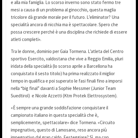
e alla mia famiglia. Lo scorso inverno sono stato fermo tre
mesi a causa di un problema al ginocchio, questa maglia
tricolore dà grande morale per il futuro. L’eliminator? Una
specialità ancora di nicchia ma è spettacolare. Spero che
possa crescere perché è una disciplina che richiede di essere
atleti completi».
Tra le donne, dominio per Gaia Tormena. L’atleta del Centro
sportivo Esercito, valdostana che vive a Reggio Emilia, pluri
iridata della specialità (lo scorso aprile a Barcellona ha
conquistato il sesto titolo) ha prima realizzato il miglior
tempo in qualifica e poi superato le fasi finali fino a imporsi
nella “big final” davanti a Sophie Messmer (Junior Team
Suedtirol) e Nicole Azzetti (Ktm Protek Elettrosystem).
«È sempre una grande soddisfazione conquistare il
campionato italiano in questa specialità che è,
semplicemente, spettacolare» dice Tormena. «Circuito
impegnativo, questo di Lamosano, reso ancora più
impegnativo dal gran caldo. Festeggiare? Sì, ma con