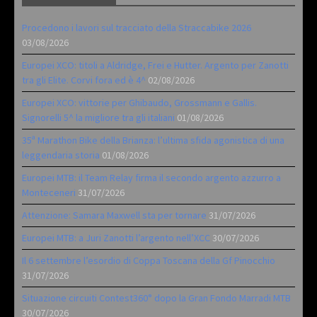
Procedono i lavori sul tracciato della Straccabike 2026
03/08/2026
Europei XCO: titoli a Aldridge, Frei e Hutter. Argento per Zanotti
tra gli Elite. Corvi fora ed è 4^
02/08/2026
Europei XCO: vittorie per Ghibaudo, Grossmann e Gallis.
Signorelli 5^ la migliore tra gli italiani
01/08/2026
35ª Marathon Bike della Brianza: l’ultima sfida agonistica di una
leggendaria storia
01/08/2026
Europei MTB: il Team Relay firma il secondo argento azzurro a
Monteceneri
31/07/2026
Attenzione: Samara Maxwell sta per tornare
31/07/2026
Europei MTB: a Juri Zanotti l’argento nell’XCC
30/07/2026
Il 6 settembre l’esordio di Coppa Toscana della Gf Pinocchio
31/07/2026
Situazione circuiti Contest360° dopo la Gran Fondo Marradi MTB
30/07/2026