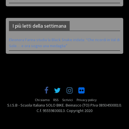
I più letti della settimana
Eleonora Farina studia la Black Snake iridata: “Che ricordi in Val di
Sole… e ora sogno una medaglia”
Chi siamo
RSS
Scrivici
Privacy policy
S.I.S.B - Scuola Italiana SOLO BIKE. Beinasco (TO) P.Iva 08934930010.
C.f. 95559830013. Copyright 2020