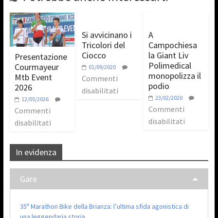
Si avvicinano i
A
Tricolori del
Campochiesa
Ciocco
la Giant Liv
Presentazione
Polimedical
Courmayeur
01/09/2020
monopolizza il
Mtb Event
Commenti
podio
2026
disabilitati
23/02/2020
12/05/2026
Commenti
Commenti
disabilitati
disabilitati
In evidenza
Gare
35ª Marathon Bike della Brianza: l’ultima sfida agonistica di
una leggendaria storia